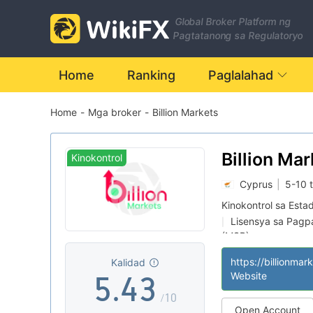
Global Broker Platform ng
Pagtatanong sa Regulatoryo
0
Home
Ranking
Paglalahad
Home
-
Mga broker
-
Billion Markets
1
0
2
1
0
Billion Ma
Kinokontrol
Cyprus
|
5-10 
3
2
1
Kinokontrol sa Esta
Lisensya sa Pagpa
|
4
3
2
(MSB)
Kahina-hinalang 
|
https://billionmar
Kalidad
Katamtamang pote
|
5
.
4
3
Website
/10
Open Account