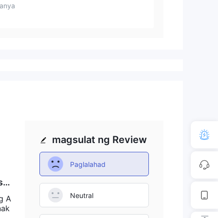
anya
magsulat ng Review
Paglalahad
sa
da
Neutral
g A
nak