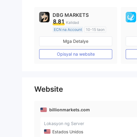
DBG MARKETS
8.81
Kalidad
ECN na Account
10-15 taon
Kinokontrol sa Australia
Mga Detalye
Paggawa ng Market (MM)
Pangunahing label na MT4
Opisyal na website
Website
billionmarkets.com
Lokasyon ng Server
Estados Unidos