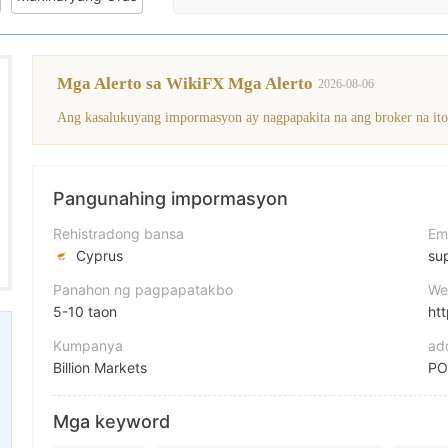
Mga Alerto sa WikiFX Mga Alerto
2026-08-06
Pangunahing impormasyon
Rehistradong bansa
Em
Cyprus
su
Panahon ng pagpapatakbo
We
5-10 taon
htt
Kumpanya
ad
Billion Markets
Pagwawasto
Fa
Mga keyword
Billion Markets
ht