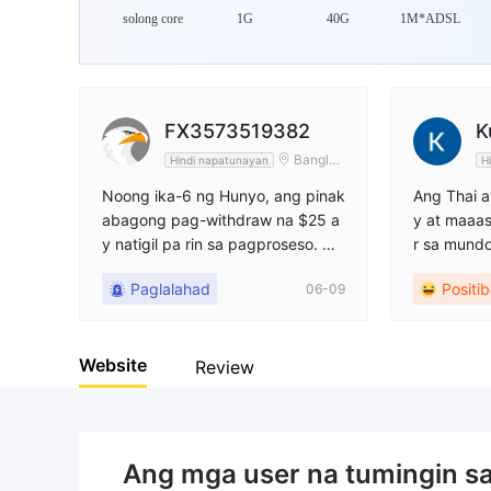
solong core
1G
40G
1M*ADSL
FX3573519382
K
Banglad
Hindi napatunayan
H
esh
Noong ika-6 ng Hunyo, ang pinak
Ang Thai a
abagong pag-withdraw na $25 a
y at maaa
y natigil pa rin sa pagproseso. No
r sa mundo
ong Abril, maraming maliliit na pa
bahay ng b
Paglalahad
Positi
06-09
g-withdraw ang tinanggihan nang
ng anuman
walang dahilan, at 2 maliit at 1 ma
assle. Maa
laking nakaraang pag-withdraw l
-enjoy ng 
Website
amang ang matagumpay.
iyong life
Review
g mga pan
upang mat
g mga nais
Ang mga user na tumingin s