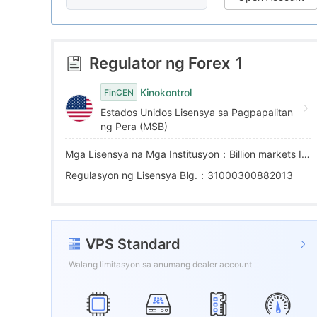
6
5
4
7
6
5
Regulator ng Forex
1
8
7
6
Kinokontrol
FinCEN
Estados Unidos Lisensya sa Pagpapalitan
9
8
7
ng Pera (MSB)
Mga Lisensya na Mga Institusyon：Billion markets Inc
9
8
Regulasyon ng Lisensya Blg.：31000300882013
9
VPS Standard
Walang limitasyon sa anumang dealer account