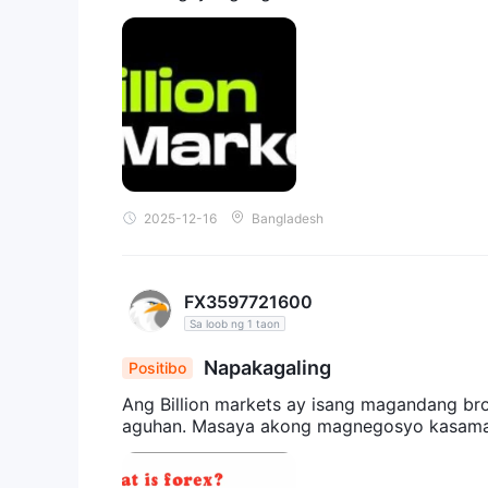
2025-12-16
Bangladesh
FX3597721600
Sa loob ng 1 taon
Napakagaling
Positibo
Ang Billion markets ay isang magandang br
aguhan. Masaya akong magnegosyo kasama