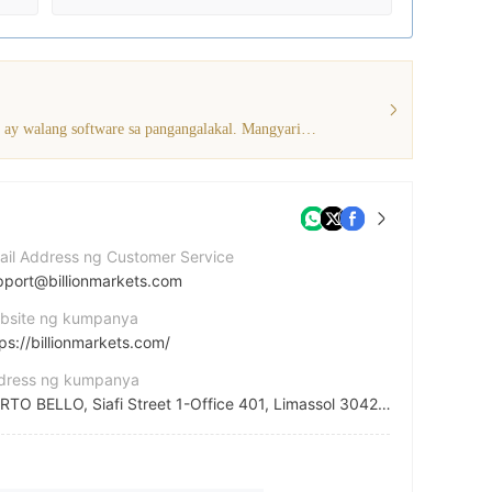
Ang kasalukuyang impormasyon ay nagpapakita na ang broker na ito ay walang software sa pangangalakal. Mangyaring magkaroon ng kamalayan!
ail Address ng Customer Service
pport@billionmarkets.com
bsite ng kumpanya
ps://billionmarkets.com/
dress ng kumpanya
PORTO BELLO, Siafi Street 1-Office 401, Limassol 3042, Cyprus
cebook
tps://www.facebook.com/BillionMarkets