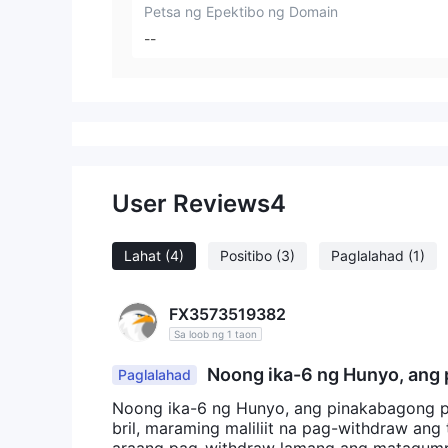
Petsa ng Epektibo ng Domain
--
User Reviews
4
Lahat
(4)
Positibo
(3)
Paglalahad
(1)
FX3573519382
Sa loob ng 1 taon
Noong ika-6 ng Hunyo, ang p
Paglalahad
pagproseso. Noong Abril, maraming mal
Noong ika-6 ng Hunyo, ang pinakabagong pa
hilan, at 2 maliit at 1 malaking naka
bril, maraming maliliit na pag-withdraw ang 