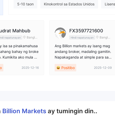
empleyado ng kumpanya
5-10 taon
Kinokontrol sa Estados Unidos
Lisen
--
Kahina-hinalang saklaw ng Negosyo
Katamtamang po
udrat Mahbub
FX3597721600
Banglad
Banglad
indi napatunayan
Hindi napatunayan
esh
esh
y isa sa pinakamahusa
Ang Billion markets ay isang mag
sahang bahay ng broke
andang broker, madaling gamitin.
. Kumikita ako mula sa
Napakaganda at simple para sa
roker na ito nang wala
mga baguhan. Masaya akong ma
bo
Positibo
2025-12-16
2025-12-09
g tensyon at walang h
gnegosyo kasama ang mga ito.
ari kang sumali at mag
kita upang baguhin ang
style. Kung mayroon kan
garap, sumali na agad
upad ang lahat ng iyon
.
a
Billion Markets
ay tumingin din..