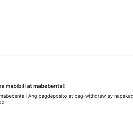
a mabibili at mabebenta!!
 mabebenta!! Ang pagdeposito at pag-withdraw ay napakada
bo