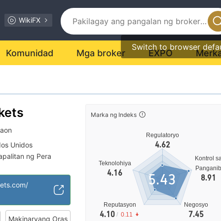
WikiFX
Switch to browser defa
Komunidad
Mga broker
EXPO
Merk
rkets
Marka ng Indeks
taon
Regulatoryo
4.62
dos Unidos
palitan ng Pera
Kontrol s
Teknolohiya
Pangani
4.16
5.43
8.91
saklaw ng Negosyo
kets.com/
nsyal na peligro
Reputasyon
Negosyo
4.10
7.45
/
0.11
Makinaryang Oras