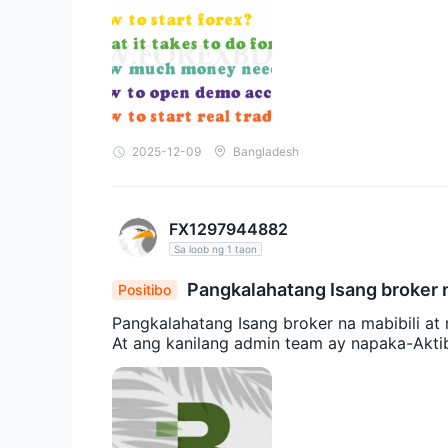
2025-12-09
Bangladesh
FX1297944882
Sa loob ng 1 taon
Pangkalahatang Isang broker n
Positibo
Pangkalahatang Isang broker na mabibili at
At ang kanilang admin team ay napaka-Akti