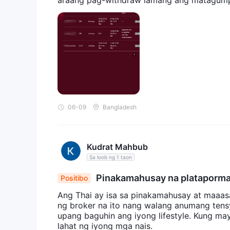
araang pag-withdraw lamang ang matagum
06-09
Bangladesh
Kudrat Mahbub
Sa loob ng 1 taon
Pinakamahusay na plataporma
Positibo
Ang Thai ay isa sa pinakamahusay at maaas
ng broker na ito nang walang anumang tensy
upang baguhin ang iyong lifestyle. Kung m
lahat ng iyong mga nais.