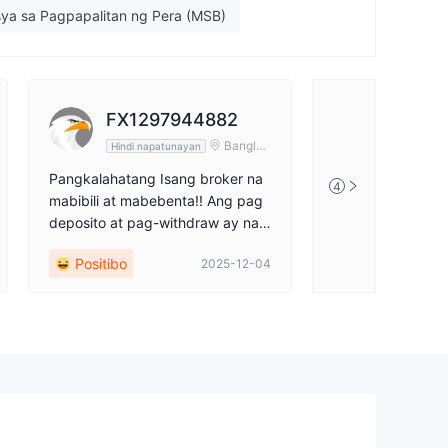
sya sa Pagpapalitan ng Pera (MSB)
tensyal na peligro
FX1297944882
Banglad
Hindi napatunayan
esh
Pangkalahatang Isang broker na
4
mabibili at mabebenta!! Ang pag
deposito at pag-withdraw ay nap
akadali!! At ang kanilang admin te
Positibo
2025-12-04
am ay napaka-Aktibo