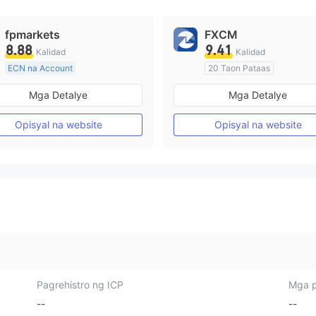
fpmarkets
FXCM
8.88
9.41
Kalidad
Kalidad
ECN na Account
20 Taon Pataas
20 Taon Pataas
Kinokontrol sa Australia
Mga Detalye
Mga Detalye
Kinokontrol sa Australia
Paggawa ng Market (MM)
Paggawa ng Market (MM)
Pangunahing label na MT4
Opisyal na website
Opisyal na website
Pangunahing label na MT4
Pagrehistro ng ICP
Mga p
--
--