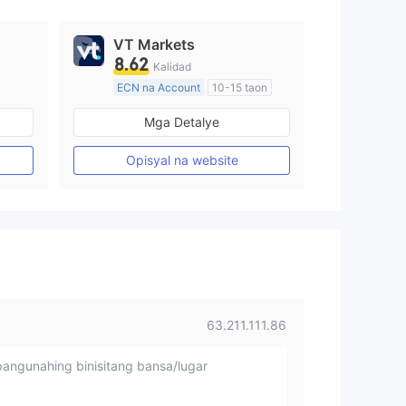
VT Markets
8.62
Kalidad
ECN na Account
10-15 taon
Kinokontrol sa Australia
Mga Detalye
Paggawa ng Market (MM)
Pangunahing label na MT4
Opisyal na website
63.211.111.86
angunahing binisitang bansa/lugar