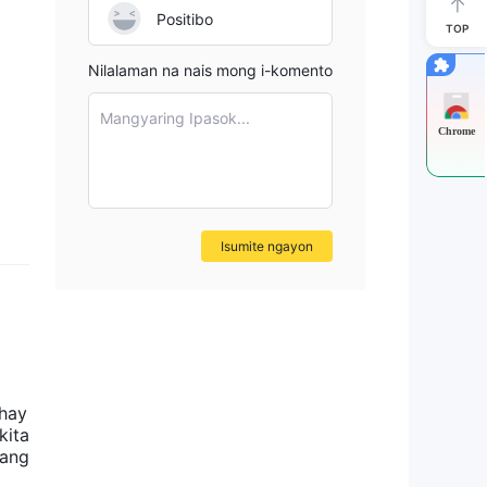
Positibo
TOP
Nilalaman na nais mong i-komento
Mangyaring Ipasok...
Chrome
Isumite ngayon
ahay
kita
 ang