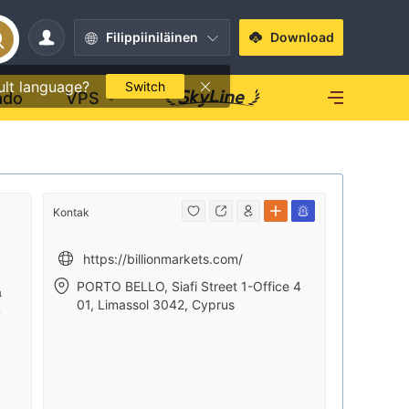
Filippiiniläinen
Download
ult language?
Switch
ado
VPS
Kontak
https://billionmarkets.com/
PORTO BELLO, Siafi Street 1-Office 4
a
01, Limassol 3042, Cyprus
b