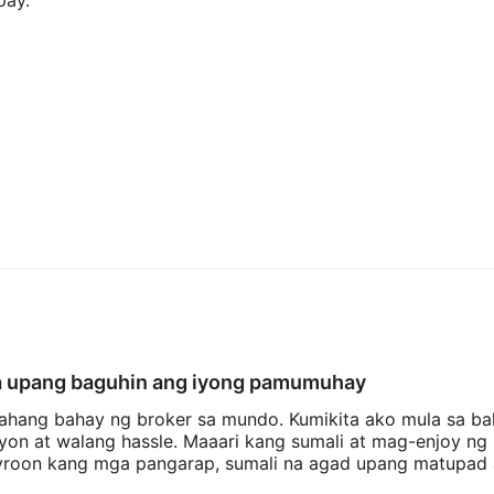
pay.
 upang baguhin ang iyong pamumuhay
ahang bahay ng broker sa mundo. Kumikita ako mula sa b
on at walang hassle. Maaari kang sumali at mag-enjoy ng 
ayroon kang mga pangarap, sumali na agad upang matupad