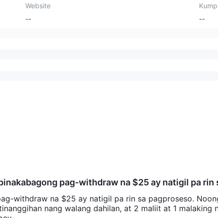
Website
Kump
--
--
inakabagong pag-withdraw na $25 ay natigil pa rin 
iliit na pag-withdraw ang tinanggihan nang walang 
g-withdraw na $25 ay natigil pa rin sa pagproseso. Noon
raang pag-withdraw lamang ang matagumpay.
tinanggihan nang walang dahilan, at 2 maliit at 1 malaking 