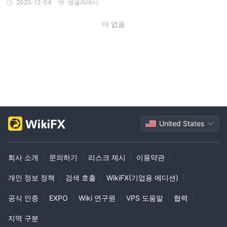
2025-12-04
방글라데시
더 없음
United States
회사 소개
|
문의하기
|
리스크 제시
|
이용약관
|
개인 정보 정책
|
검색 호출
|
WikiFX(기업용 에디션)
|
공식 인증
|
EXPO
|
Wiki 연구원
|
VPS 도움말
|
협력
|
지역 구분