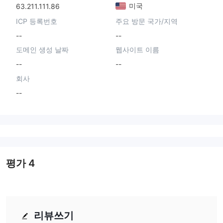
미국
63.211.111.86
ICP 등록번호
주요 방문 국가/지역
--
--
도메인 생성 날짜
웹사이트 이름
--
--
회사
--
평가
4
리뷰쓰기