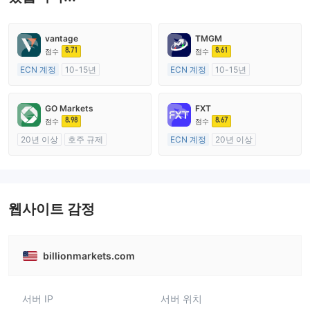
vantage
TMGM
8.71
8.61
점수
점수
ECN 계정
10-15년
ECN 계정
10-15년
호주 규제
호주 규제
외환 거래 라이선스 (MM)
외환 거래 라이선스 (MM)
GO Markets
FXT
마스터 레이블 MT4
마스터 레이블 MT4
8.98
8.67
점수
점수
20년 이상
호주 규제
ECN 계정
20년 이상
외환 거래 라이선스 (MM)
호주 규제
cTrader
외환 거래 라이선스 (MM)
마스터 레이블 MT4
웹사이트 감정
billionmarkets.com
서버 IP
서버 위치