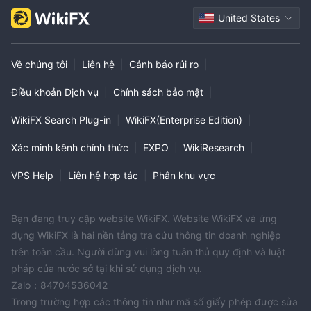
United States
Về chúng tôi
|
Liên hệ
|
Cảnh báo rủi ro
|
Điều khoản Dịch vụ
|
Chính sách bảo mật
|
WikiFX Search Plug-in
|
WikiFX(Enterprise Edition)
|
Xác minh kênh chính thức
|
EXPO
|
WikiResearch
|
VPS Help
|
Liên hệ hợp tác
|
Phân khu vực
Bạn đang truy cập website WikiFX. Website WikiFX và ứng
dụng WikiFX là hai nền tảng tra cứu thông tin doanh nghiệp
trên toàn cầu. Người dùng vui lòng tuân thủ quy định và luật
pháp của nước sở tại khi sử dụng dịch vụ.
Zalo：84704536042
Trong trường hợp các thông tin như mã số giấy phép được sửa