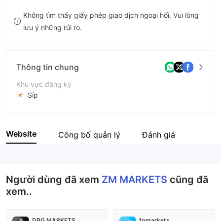
8
8
Không tìm thấy giấy phép giao dịch ngoại hối. Vui lòng
lưu ý những rủi ro.
9
9
Thông tin chung
Khu vực đăng ký
Síp
Thời gian hoạt động
2-5 năm
Website
Công bố quản lý
Đánh giá
Tên công ty
ZM MARKETS
Người dùng đã xem
ZM MARKETS
cũng đã
xem..
DBG MARKETS
fpmarkets