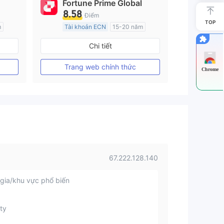
Fortune Prime Global
8.58
Điểm
TOP
m
Tài khoản ECN
15-20 năm
Đăng ký tại Nước Úc
Chi tiết
GP Tạo lập Thị trường Ngoại hối (MM)
GP Tạo lập Thị trường Ngoại hối (MM)
MT4 Chính thức
Trang web chính thức
Chrome
67.222.128.140
gia/khu vực phổ biến
ty