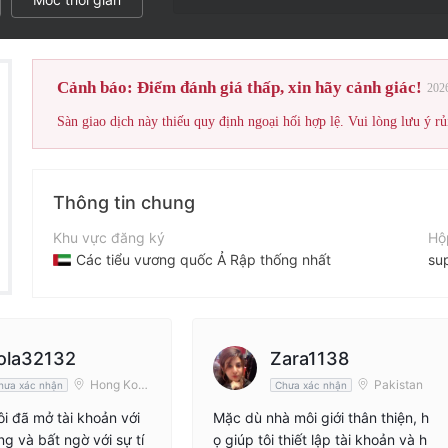
Cảnh báo: Điểm đánh giá thấp, xin hãy cảnh giác!
202
Sàn giao dịch này thiếu quy định ngoại hối hợp lệ. Vui lòng lưu ý rủ
Thông tin chung
Khu vực đăng ký
Hộ
Các tiểu vương quốc Ả Rập thống nhất
su
Thời gian hoạt động
Điệ
2-5 năm
+9
Tên công ty
Tr
ola32132
Zara1138
OBO Holding Limited
ht
Hong Kon
Pakistan
hưa xác nhận
Chưa xác nhận
g
ôi đã mở tài khoản với
Mặc dù nhà môi giới thân thiện, h
g và bất ngờ với sự tí
ọ giúp tôi thiết lập tài khoản và h