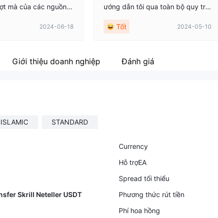
ợt mà của các nguồn t
ướng dẫn tôi qua toàn bộ quy trìn
áo dục ngay trong tầm ta
h, thể hiện sự xuất sắc đặc biệt tr
Tốt
2024-06-18
2024-05-10
y không chỉ liên quan đ
ong việc rút tiền.
ch; họ còn trang bị cho
ức. Công việc tốt!
Giới thiệu doanh nghiệp
Đánh giá
ISLAMIC
STANDARD
Currency
Hỗ trợEA
Spread tối thiểu
nsfer Skrill Neteller USDT
Phương thức rút tiền
Phí hoa hồng