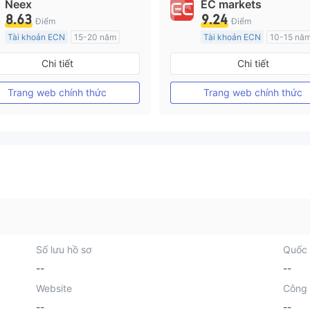
Neex
EC markets
8.63
9.24
Điểm
Điểm
Tài khoản ECN
15-20 năm
Tài khoản ECN
10-15 nă
Đăng ký tại Nước Úc
Đăng ký tại Nước Úc
Chi tiết
Chi tiết
GP Tạo lập Thị trường Ngoại hối (MM)
MT4 Chính thức
MT4 Chính thức
Trang web chính thức
Trang web chính thức
Số lưu hồ sơ
Quốc 
--
--
Website
Công 
--
--