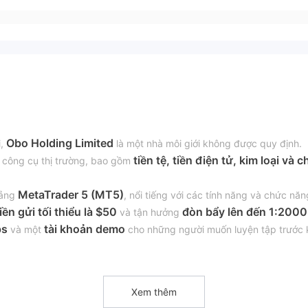
Obo Holding Limited
i,
là một nhà môi giới không được quy định.
tiền tệ, tiền điện tử, kim loại và c
 công cụ thị trường, bao gồm
MetaTrader 5 (MT5)
tảng
, nổi tiếng với các tính năng và chức năn
tiền gửi tối thiểu là $50
đòn bẩy lên đến 1:2000
và tận hưởng
ps
tài khoản demo
và một
cho những người muốn luyện tập trước 
d có pháp lý không?
Xem thêm
kỳ cơ quan quản lý nào.