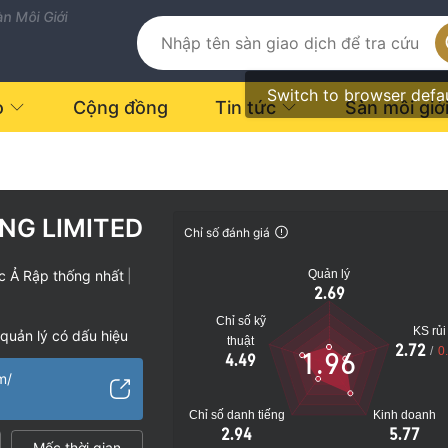
n Môi Giới
Switch to browser defa
o
Cộng đồng
Tin tức
Sàn môi giớ
NG LIMITED
Chỉ số đánh giá
Quản lý
c Ả Rập thống nhất
|
2.69
Chỉ số kỹ
KS rủi
quản lý có dấu hiệu
thuật
2.72
/
0
1.96
4.49
m/
vụ đáng ngờ
o
Chỉ số danh tiếng
Kinh doanh
2.94
5.77
Mốc thời gian