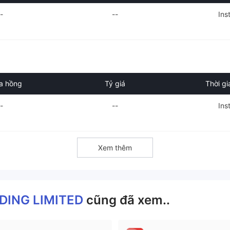
--
--
Ins
a hồng
Tỷ giá
Thời gi
--
--
Ins
Xem thêm
DING LIMITED
cũng đã xem..