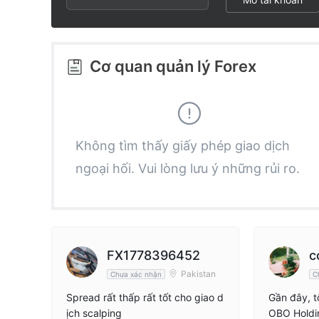
2
7
3
8
Cơ quan quản lý Forex
4
9
5
Không tìm thấy giấy phép giao dịch
ngoại hối. Vui lòng lưu ý những rủi ro.
6
7
8
FX1778396452
c
Pakistan
Chưa xác nhận
C
9
Spread rất thấp rất tốt cho giao d
Gần đây, t
ịch scalping
OBO Holdin