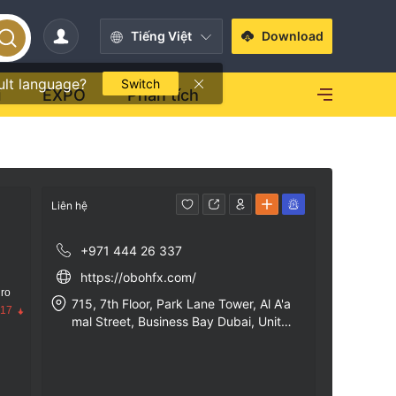
Tiếng Việt
Download
ult language?
Switch
i
EXPO
Phân tích
Liên hệ
+971 444 26 337
https://obohfx.com/
 ro
715, 7th Floor, Park Lane Tower, Al A'a
.17
mal Street, Business Bay Dubai, Unite
d Arab Emirates