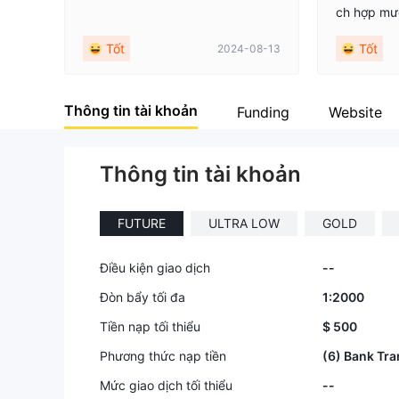
ch hợp mư
ài liệu gi
Tốt
Tốt
2024-08-13
y. Điều nà
ến giao dị
tôi kiến th
Thông tin tài khoản
Funding
Website
Thông tin tài khoản
FUTURE
ULTRA LOW
GOLD
Điều kiện giao dịch
--
Đòn bẩy tối đa
1:2000
Tiền nạp tối thiểu
$ 500
Phương thức nạp tiền
(6) Bank Tra
Mức giao dịch tối thiểu
--