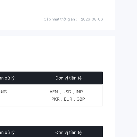
Cập nhật thời gian：
2026-08-06
an xử lý
Đơn vị tiền tệ
tant
AFN，USD，INR，
PKR，EUR，GBP
an xử lý
Đơn vị tiền tệ