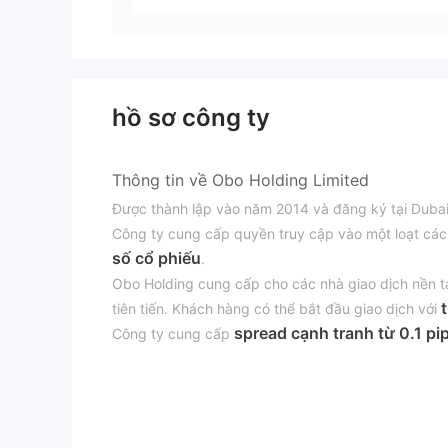
hồ sơ công ty
Thông tin về Obo Holding Limited
Được thành lập vào năm 2014 và đăng ký tại Duba
Công ty cung cấp quyền truy cập vào một loạt các
số cổ phiếu
.
Obo Holding cung cấp cho các nhà giao dịch nền 
tiên tiến. Khách hàng có thể bắt đầu giao dịch với
spread cạnh tranh từ 0.1 pi
Công ty cung cấp
giao dịch thực.
Ưu điểm và Nhược điểm
Obo Holding Limite
Obo Holding Limited không được quy định bởi bất 