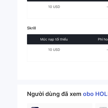
10 USD
Skrill
Mức nạp tối thiểu
Phí ho
10 USD
Người dùng đã xem
obo HOL