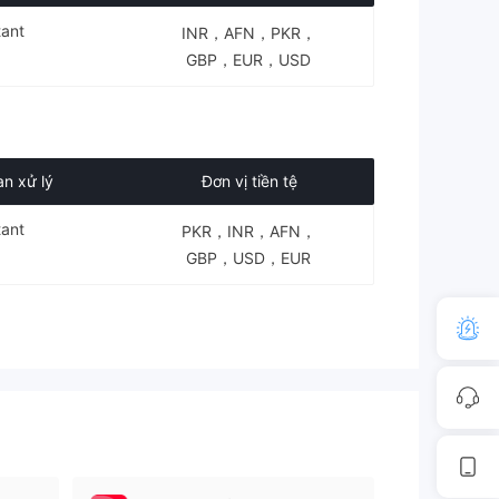
tant
INR，AFN，PKR，
GBP，EUR，USD
an xử lý
Đơn vị tiền tệ
tant
PKR，INR，AFN，
GBP，USD，EUR