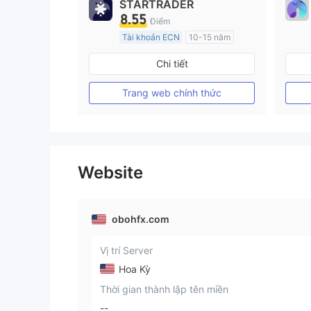
STARTRADER
8.55
Điểm
Tài khoản ECN
10-15 năm
Đăng ký tại Nước Úc
Chi tiết
GP Tạo lập Thị trường Ngoại hối (MM)
MT4 Chính thức
Trang web chính thức
Website
obohfx.com
Vị trí Server
Hoa Kỳ
Thời gian thành lập tên miền
--