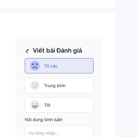
hỉ
Viết bài Đánh giá
ap
Tố cáo
ào
Trung bình
Tốt
Nội dung bình luận
Vui lòng nhập...