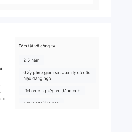
Tóm tắt về công ty
2-5 năm
hỉ
Giấy phép giám sát quản lý có dấu
hiệu đáng ngờ
g
Lĩnh vực nghiệp vụ đáng ngờ
.
khi
Nguy cơ rủi ro cao