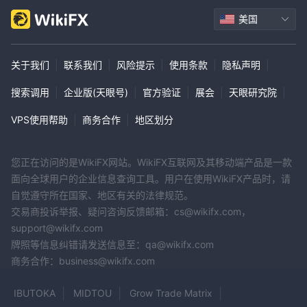
美国
关于我们
|
联系我们
|
风险提示
|
使用条款
|
隐私声明
|
搜索调用
|
企业版(天眼号)
|
官方验证
|
展会
|
天眼研究院
|
VPS使用帮助
|
商务合作
|
地区划分
您正在访问的是WikiFX网站。WikiFX互联网及其移动端产品是一款
面向全球用户的企业信息查询工具。用户在使用WikiFX产品时，请
自觉遵守所在国家、地区有关的法律规范。
交易商投诉举报、疑问咨询反馈邮箱：cs@wikifx.com，
support@wikifx.com
牌照等信息纠错请发送信息至：qa@wikifx.com
商务合作：business@wikifx.com
IBUTOKA
MIDTOU
Grow Trade Matrix