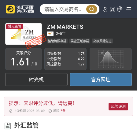
1
2
3
ZM MARKETS
暂无监管
4
2-5年
监管牌照存疑
展业区域存疑
高级风险隐患
0
5
0
天眼评分
监管指数
1.75
1
.
6
1
业务指数
6.22
/10
风控指数
1.77
2
7
2
时光机
官方网址
3
8
3
4
9
4
提示：天眼评分过低，请远离！
5
5
风险评测
2
上次检测 2026-08-09
风险
条
6
6
外汇监管
7
7