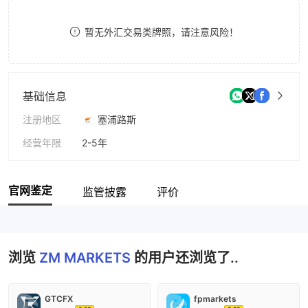
8
8
暂无外汇交易类牌照，请注意风险！
9
9
基础信息
注册地区
塞浦路斯
经营年限
2-5年
公司全称
ZM MARKETS
官网鉴定
监管披露
评价
浏览
ZM MARKETS
的用户还浏览了..
GTCFX
fpmarkets