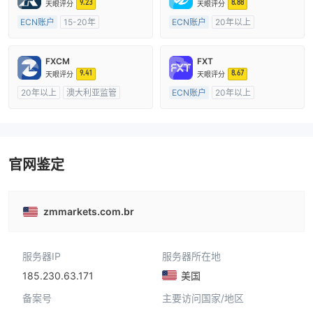
9.23
8.88
天眼评分
天眼评分
ECN账户
15-20年
ECN账户
20年以上
英国监管
全牌照 (MM)
澳大利亚监管
全牌照 (MM)
主标MT4
主标MT4
FXCM
FXT
9.41
8.67
天眼评分
天眼评分
20年以上
澳大利亚监管
ECN账户
20年以上
全牌照 (MM)
主标MT4
澳大利亚监管
全牌照 (MM)
主标MT4
官网鉴定
zmmarkets.com.br
服务器IP
服务器所在地
185.230.63.171
美国
备案号
主要访问国家/地区