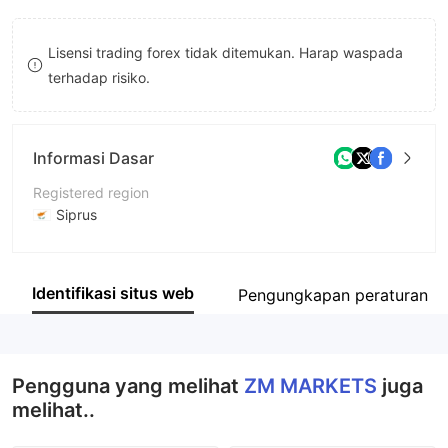
8
8
Lisensi trading forex tidak ditemukan. Harap waspada
9
9
terhadap risiko.
Informasi Dasar
Registered region
Siprus
Periode operasi
2-5 tahun
Identifikasi situs web
Pengungkapan peraturan
Nama perusahaan
ZM MARKETS
Pengguna yang melihat
ZM MARKETS
juga
melihat..