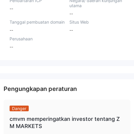
Pendaftaran ICP
Negara/ daerah kunjungan
utama
--
--
Tanggal pembuatan domain
Situs Web
--
--
Perusahaan
--
Pengungkapan peraturan
Danger
cmvm memperingatkan investor tentang Z
M MARKETS