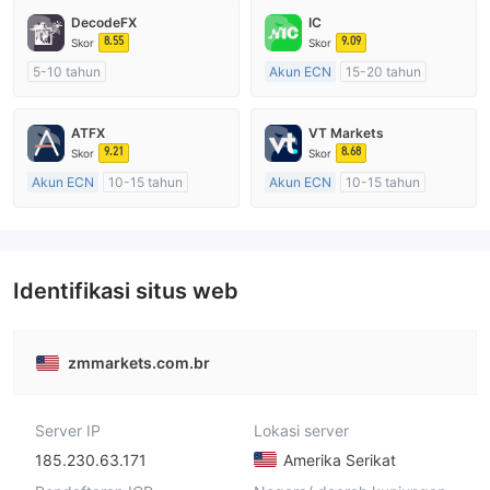
DecodeFX
IC
8.55
9.09
Skor
Skor
5-10 tahun
Akun ECN
15-20 tahun
Diatur di Australia
Diatur di Australia
Market Maker (MM)
Market Maker (MM)
ATFX
VT Markets
Lisensi Penuh MT4
Lisensi Penuh MT4
9.21
8.68
Skor
Skor
Akun ECN
10-15 tahun
Akun ECN
10-15 tahun
Diatur di Australia
Diatur di Australia
Market Maker (MM)
Market Maker (MM)
Lisensi Penuh MT4
Lisensi Penuh MT4
Identifikasi situs web
zmmarkets.com.br
Server IP
Lokasi server
185.230.63.171
Amerika Serikat