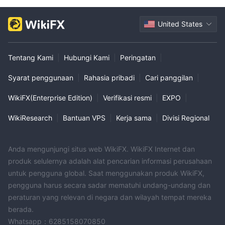
United States
Tentang Kami
|
Hubungi Kami
|
Peringatan
|
Syarat penggunaan
|
Rahasia pribadi
|
Cari panggilan
|
WikiFX(Enterprise Edition)
|
Verifikasi resmi
|
EXPO
|
WikiResearch
|
Bantuan VPS
|
Kerja sama
|
Divisi Regional
Anda mengunjungi situs web WikiFX. WikiFX Internet dan
produk selulernya adalah alat pencarian informasi perusahaan
untuk pengguna global. Saat menggunakan produk WikiFX,
pengguna harus secara sadar mematuhi undang-undang dan
peraturan yang relevan di negara dan wilayah tempat mereka
berada.
Whatsapp：6285158070850