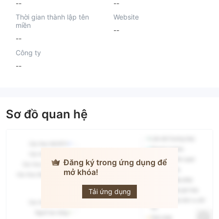
--
--
Thời gian thành lập tên
Website
miền
--
--
Công ty
--
Sơ đồ quan hệ
Đăng ký trong ứng dụng để
mở khóa!
Centris
Capital AG
Tải ứng dụng