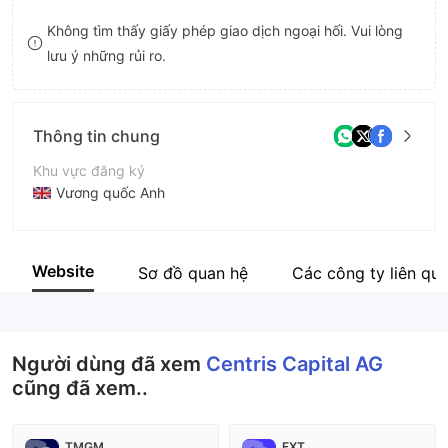
9
7
7
Không tìm thấy giấy phép giao dịch ngoại hối. Vui lòng
lưu ý những rủi ro.
8
8
9
9
Thông tin chung
Khu vực đăng ký
Vương quốc Anh
Thời gian hoạt động
5-10 năm
Website
Sơ đồ quan hệ
Các công ty liên qu
Tên công ty
Centris Capital AG
Người dùng đã xem
Centris Capital AG
cũng đã xem..
TMGM
FXT