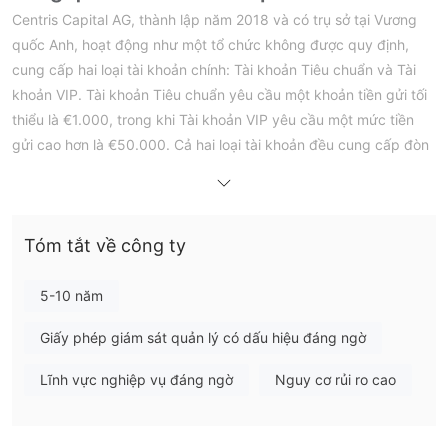
Centris Capital AG, thành lập năm 2018 và có trụ sở tại Vương
quốc Anh, hoạt động như một tổ chức không được quy định,
cung cấp hai loại tài khoản chính: Tài khoản Tiêu chuẩn và Tài
khoản VIP. Tài khoản Tiêu chuẩn yêu cầu một khoản tiền gửi tối
thiểu là €1.000, trong khi Tài khoản VIP yêu cầu một mức tiền
gửi cao hơn là €50.000. Cả hai loại tài khoản đều cung cấp đòn
bẩy, với Tài khoản Tiêu chuẩn cho phép lên đến 1:200 và Tài
khoản VIP cung cấp đòn bẩy cao hơn, lên đến 1:500.
Môi trường giao dịch trưng bày biến động spread, bắt đầu từ
Tóm tắt về công ty
0.8 pips trên các cặp chính như EUR/USD trên một loạt các tài
sản có thể giao dịch bao gồm ngoại hối, CFD trên chỉ số, hàng
hóa và tiền điện tử. Các nhà giao dịch truy cập vào các thị
5-10 năm
trường này thông qua các nền tảng thân thiện với người dùng -
Giấy phép giám sát quản lý có dấu hiệu đáng ngờ
MetaTrader 4 (MT4) và WebTrader.
Lĩnh vực nghiệp vụ đáng ngờ
Nguy cơ rủi ro cao
Có phải Centris Capital AG là hợp pháp
hay lừa đảo?
Centris Capital AG hoạt động mà không có sự quản lý từ bất kỳ