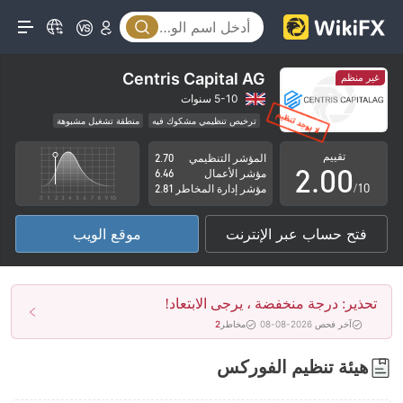
Centris Capital AG
غير منظم
0
5-10 سنوات
ترخيص تنظيمي مشكوك فيه
منطقة تشغيل مشبوهة
1
مخاطر عالية
تقييم
المؤشر التنظيمي
2.70
2
.
0
0
مؤشر الأعمال
6.46
/10
مؤشر إدارة المخاطر
2.81
3
1
1
فتح حساب عبر الإنترنت
موقع الويب
4
2
2
5
3
3
تحذير: درجة منخفضة ، يرجى الابتعاد!
6
4
4
آخر فحص 2026-08-08
مخاطر
2
7
5
5
هيئة تنظيم الفوركس
8
6
6