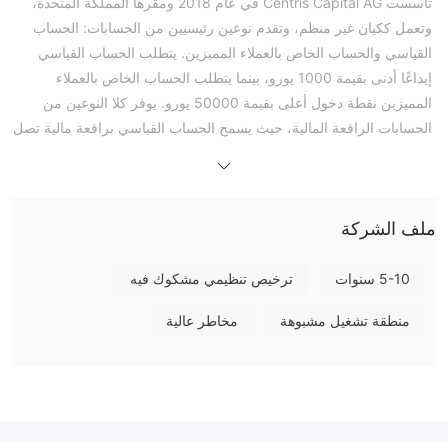
تأسست Centris Capital AG في عام 2018 ومقرها المملكة المتحدة،
وتعمل ككيان غير منظم، وتقدم نوعين رئيسيين من الحسابات: الحساب
القياسي والحساب الخاص بالعملاء المميزين. يتطلب الحساب القياسي
إيداعًا أدنى بقيمة 1000 يورو، بينما يتطلب الحساب الخاص بالعملاء
المميزين نقطة دخول أعلى بقيمة 50000 يورو. يوفر كلا النوعين من
الحسابات الرافعة المالية، حيث يسمح الحساب القياسي برافعة مالية تصل
إلى 1:200 ويوفر الحساب الخاص بالعملاء المميزين رافعة مالية أعلى
تصل إلى 1:500.
تعرض بيئة التداول انتشارًا متغيرًا يبدأ من 0.8 نقطة على الأزواج الرئيسية
ملف الشركة
مثل EUR/USD عبر مجموعة من الأصول التجارية التي تشمل الفوركس
وعقود الفروقات على المؤشرات والسلع والعملات الرقمية. يتمكن
المتداولون من الوصول إلى هذه الأسواق من خلال منصات سهلة
5-10 سنوات
ترخيص تنظيمي مشكوك فيه
الاستخدام - ميتاتريدر 4 (MT4) وويب تريدر.
منطقة تشغيل مشبوهة
مخاطر عالية
هل Centris Capital AG شرعي أم احتيال؟
تعمل Centris Capital AG بدون تنظيم من أي سلطة رقابية، مما يثير
مخاوف بشأن الشفافية والرقابة داخل الصرف. تفتقر المنصات غير
المنظمة إلى التدابير الوقائية والضمانات القانونية التي توفرها الهيئات