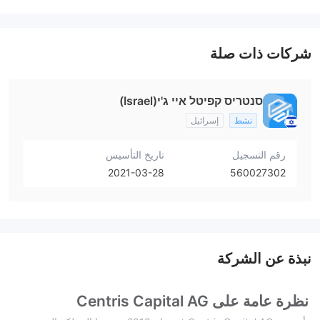
شركات ذات صلة
סנטריס קפיטל איי ג'י(Israel)
نشط
إسرائيل
رقم التسجيل
تاريخ التأسيس
2021-03-28
560027302
نبذة عن الشركة
نظرة عامة على Centris Capital AG