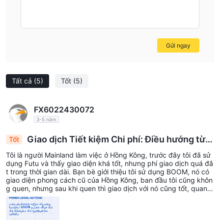
BOOM is not without its issues, the SFC regulation and
straightforward fee structure provide a level of trust. I
always advise caution and recommend thoroughly
Gửi ngay
evaluating your trading needs and platform familiarity
before opening a live account.
Tất cả
(5)
Tốt
(5)
FX6022430072
3-5 năm
Giao dịch Tiết kiệm Chi phí: Điều hướng từ F
Tốt
utu đến BOOM để Truy cập Thị trường Toàn cầu
Tôi là người Mainland làm việc ở Hồng Kông, trước đây tôi đã sử
dụng Futu và thấy giao diện khá tốt, nhưng phí giao dịch quá đắ
t trong thời gian dài. Bạn bè giới thiệu tôi sử dụng BOOM, nó có
giao diện phong cách cũ của Hồng Kông, ban đầu tôi cũng khôn
g quen, nhưng sau khi quen thì giao dịch với nó cũng tốt, quan tr
ọng nhất là phí giao dịch rẻ hơn so với các sàn khác, đôi khi tôi c
ũng giao dịch cổ phiếu Nhật Bản. Nghe nói họ có thể giao dịch c
ổ phiếu trên 16 thị trường nổi tiếng.