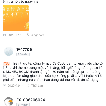
ểm tra nó vào ngày mai
2022-12-15
Singapore
荒47706
6-10 năm
Trên thực tế, công ty này đã được bạn tôi giới thiệu cho tô
Tốt
i. Sau khi thử nó trong một vài tháng, tôi nghĩ rằng nó thực sự tố
t. MONEX BOOM thành lập gần 20 năm rồi, đừng quá tin tưởng!
Mặc dù nền tảng giao dịch của họ không phải là MT4 hoặc MT5
phổ biến, nhưng nó chắc chắn đáng để thử và rất dễ sử dụng.
2022-12-14
Thái Lan
FX1036206024
6-10 năm