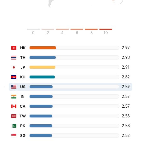
0
2
4
6
8
10
2.97
HK
2.93
TH
2.91
JP
2.82
KH
2.59
US
2.57
IN
2.57
CA
2.55
TW
2.53
PK
2.52
SG