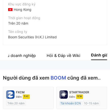
Khu vực đăng ký
Hong Kong
Thời gian hoạt động
Trên 20 năm
Tên công ty
Boom Securities (H.K.) Limited
Viết tắt
BOOM
Đánh giá
 thiệu doanh nghiệp
Hỏi & Đáp về Wiki
Nhân viên doanh nghiệp
--
Người dùng đã xem
BOOM
cũng đã xem..
FXCM
STARTRADER
9.41
8.56
Điểm
Điểm
Trên 20 năm
Tài khoản ECN
10-15 năm
Đăng ký tại Nước Úc
Đăng ký tại Nước Úc