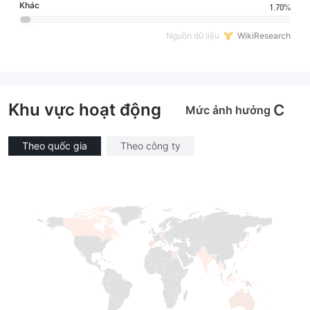
Khác
1.70%
Nguồn dữ liệu
WikiResearch
Khu vực hoạt động
C
Mức ảnh hưởng
Theo quốc gia
Theo công ty