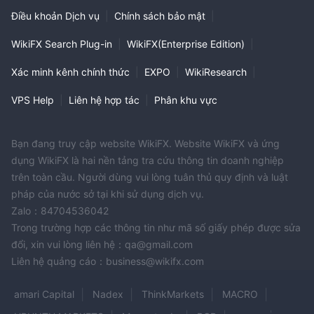
Điều khoản Dịch vụ
|
Chính sách bảo mật
|
WikiFX Search Plug-in
|
WikiFX(Enterprise Edition)
|
Xác minh kênh chính thức
|
EXPO
|
WikiResearch
|
VPS Help
|
Liên hệ hợp tác
|
Phân khu vực
Bạn đang truy cập website WikiFX. Website WikiFX và ứng
dụng WikiFX là hai nền tảng tra cứu thông tin doanh nghiệp
trên toàn cầu. Người dùng vui lòng tuân thủ quy định và luật
pháp của nước sở tại khi sử dụng dịch vụ.
Zalo：84704536042
Trong trường hợp các thông tin như mã số giấy phép được sửa
đổi, xin vui lòng liên hệ：qa@gmail.com
Liên hệ quảng cáo：business@wikifx.com
amari Capital
Nadex
ThinkMarkets
MACRO