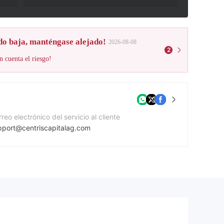
do baja, manténgase alejado!
2026-08-08
2
n cuenta el riesgo!
reo electrónico del servicio al cliente
pport@centriscapitalag.com
mero de contacto
9 011 04 38972
gina Web de la compañía
ps://centriscapitalag.com