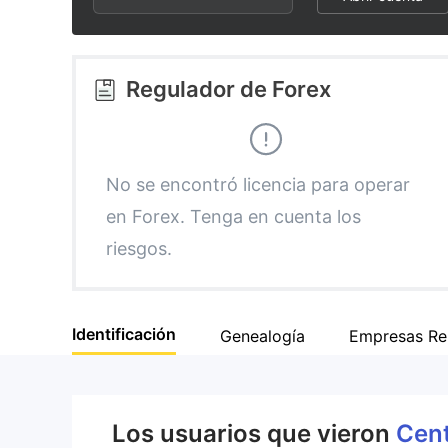
3
1
1
4
2
2
Regulador de Forex
5
3
3
6
4
4
No se encontró licencia para operar
en Forex. Tenga en cuenta los
7
5
5
riesgos.
8
6
6
Identificación
Genealogía
Empresas Re
9
7
7
8
8
Los usuarios que vieron
Cent