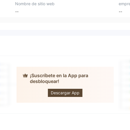
Nombre de sitio web
empre
--
--
¡Suscríbete en la App para
desbloquear!
Centris Capital
AG
Descargar App