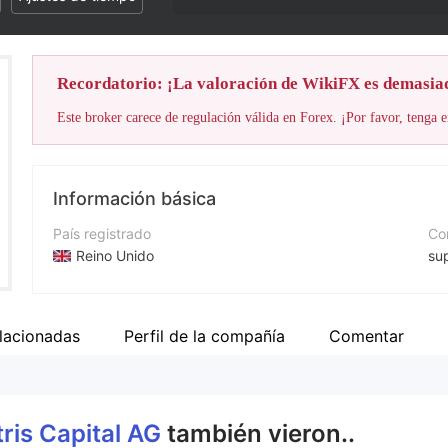
Recordatorio: ¡La valoración de WikiFX es demasia
Este broker carece de regulación válida en Forex. ¡Por favor, tenga e
Información básica
País registrado
Cor
Reino Unido
su
Período de Funcionamiento
Nú
De 5 a 10 años
+3
lacionadas
Perfil de la compañía
Comentar
Empresa
Pá
Centris Capital AG
htt
ris Capital AG
también vieron..