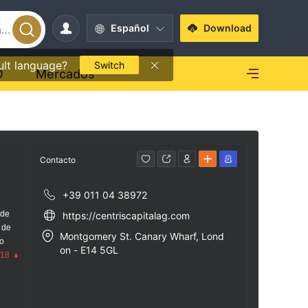
Español
Download
ult language?
Switch
O
Mercados
Contacto
+39 011 04 38972
 de
https://centriscapitalag.com
 de
Montgomery St. Canary Wharf, Lond
go
on - E14 5GL
.18