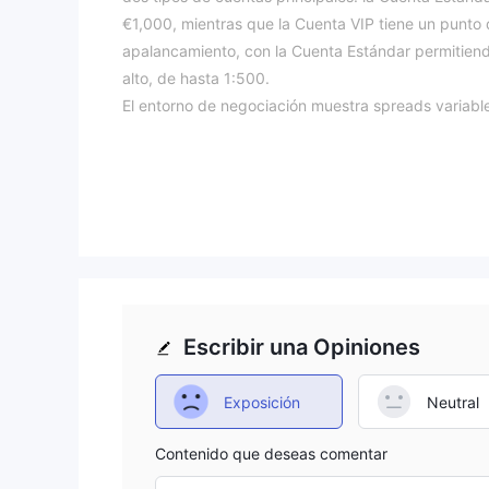
€1,000, mientras que la Cuenta VIP tiene un punto
apalancamiento, con la Cuenta Estándar permitien
alto, de hasta 1:500.
El entorno de negociación muestra spreads variab
una variedad de activos negociables que incluyen 
acceden a estos mercados a través de plataformas
¿Es Centris Capital AG legítimo o
Centris Capital AG opera sin regulación de ninguna
transparencia y supervisión dentro del intercambi
garantías legales proporcionadas por los organismo
manipulación del mercado y violaciones de segurida
Escribir una Opiniones
o resolver disputas en ausencia de una regulación 
entorno de negociación menos transparente, lo que d
intercambio.
Exposición
Neutral
Pros y contras
Contenido que deseas comentar
Pros: