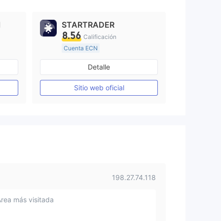
l
STARTRADER
8.56
Calificación
Cuenta ECN
De 10 a 15 años
Detalle
Supervisión en Australia
Creación Mercado Forex (MM)
Creación Mercado Forex (MM)
Sitio web oficial
Licencia completa de MT4
198.27.74.118
Área más visitada