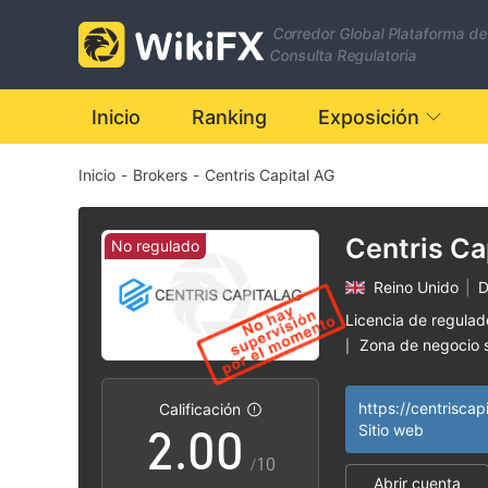
Corredor Global Plataforma de
Consulta Regulatoria
Inicio
Ranking
Exposición
Inicio
-
Brokers
-
Centris Capital AG
Centris Ca
No regulado
Reino Unido
|
D
0
Licencia de regula
Zona de negocio
|
1
Riesgo potencial a
|
https://centriscap
Calificación
2
.
0
0
Sitio web
/10
Abrir cuenta