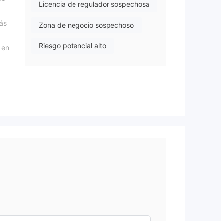
Licencia de regulador sospechosa
más
Zona de negocio sospechoso
Riesgo potencial alto
 en
s
n y
,
ión