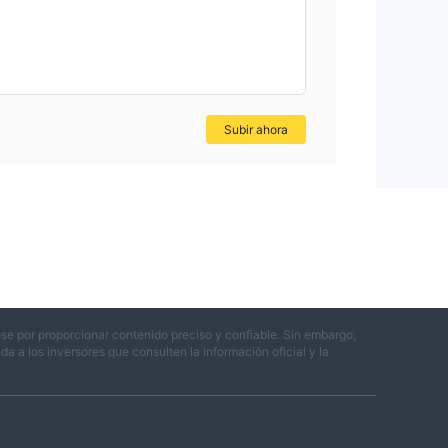
o
isas
Subir ahora
 los
se por proporcionar contenido preciso y confiable. Sin embargo,
 a los inversores que consulten la información oficial y la
ías
r la
e