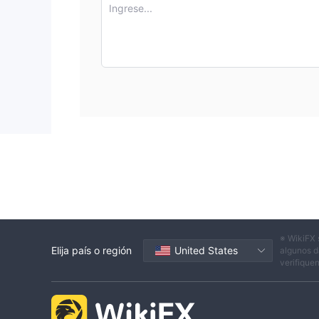
Ingrese...
Opciones de activos diversos:
1.
Centris Capit
divisas, CFDs sobre índices, materias primas y crip
mercados y diversificar sus carteras de inversión, 
Spreads competitivos:
2.
La plataforma ofrece s
como EUR/USD. Estos spreads competitivos contrib
usuarios, permitiéndoles ejecutar operaciones a pr
Plataformas Amigables para el Usuario:
3.
Ce
usuario como MetaTrader 4 y WebTrader. Estas plata
avanzadas de gráficos y accesibilidad en múltiples 
usuarios.
Amplia gama de métodos de pago:
4.
La plat
bancarias, tarjetas de crédito/débito y monederos e
usuarios para financiar sus cuentas y retirar fondo
※ WikiFX 
Contras:
Elija país o región
United States
algunos d
Falta de recursos educativos completos:
1.
Ce
verifique
detalladas para usuarios, tutoriales en video, semin
capacidad de los nuevos usuarios para aprender sob
puede llevar a dificultades para navegar por el si