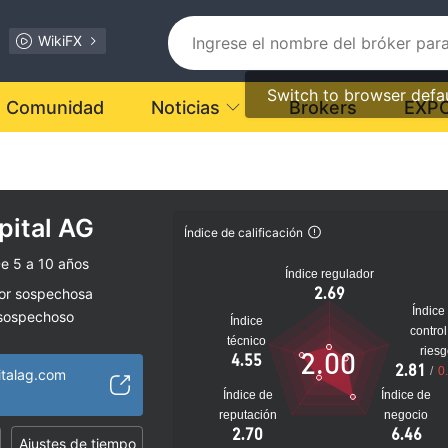
WikiFX
Switch to browser defa
Comunidad
Noticias
Brokers
EXP
pital AG
Índice de calificación
e 5 a 10 años
Índice regulador
2.69
dor sospechosa
Índice
 sospechoso
Índice
control
lto
técnico
ries
2.00
4.55
2.81
/
0
italag.com
Índice de
Índice de
reputación
negocio
2.70
6.46
Ajustes de tiempo