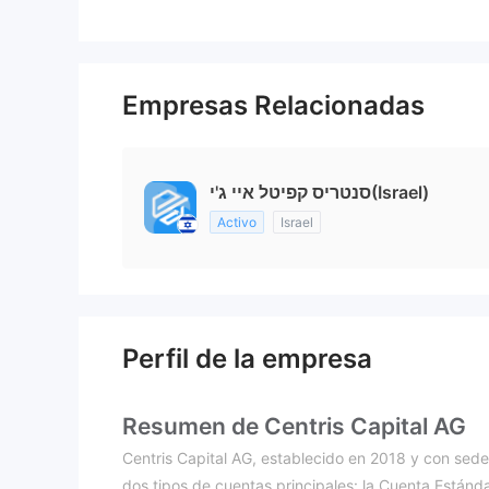
Empresas Relacionadas
סנטריס קפיטל איי ג'י(Israel)
Activo
Israel
Perfil de la empresa
Resumen de Centris Capital AG
Centris Capital AG, establecido en 2018 y con sed
dos tipos de cuentas principales: la Cuenta Estánd