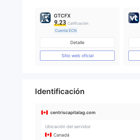
9
9
GTCFX
9.23
Calificación
Cuenta ECN
De 15 a 20 años
Detalle
Supervisión en Reino Unido
Creación Mercado Forex (MM)
Sitio web oficial
Licencia completa de MT4
Identificación
centriscapitalag.com
Ubicación del servidor
Canadá