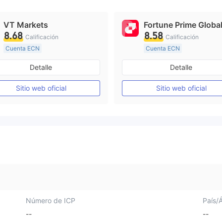
VT Markets
Fortune Prime Globa
8.68
8.58
Calificación
Calificación
Cuenta ECN
Cuenta ECN
De 10 a 15 años
De 15 a 20 años
Detalle
Detalle
Supervisión en Australia
Supervisión en Australia
Creación Mercado Forex (MM)
Sitio web oficial
Sitio web oficial
Licencia completa de MT4
Licencia completa de MT4
Número de ICP
País/
--
--