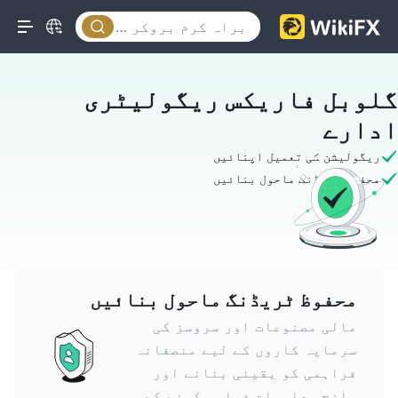
گلوبل فاریکس ریگولیٹری
ادارے
ریگولیشن کی تعمیل اپنائیں
محفوظ ٹریڈنگ ماحول بنائیں
محفوظ ٹریڈنگ ماحول بنائیں
مالی مصنوعات اور سروسز کی
سرمایہ کاروں کے لیے منصفانہ
فراہمی کو یقینی بنانے اور
واضح معلومات فراہم کرنے کے