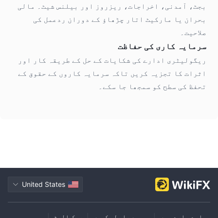
بجٹ، آمدنی، اخراجات، ریزروز اور بیلنس شیٹ۔ مالی
بحران یا مارکیٹ اتار چڑھاؤ کے دوران ردعمل کی
صلاحیت۔
سرمایہ کاری کی حفاظت
ریگولیٹری ادارے کی شکایات کے حل کے طریقہ کار اور
اثرات کا تجزیہ کریں تاکہ سرمایہ کاروں کے حقوق کے
تحفظ کی سطح کو سمجھا جا سکے۔
United States
ہمارے بارے میں
|
ہم سے رابطہ کریں
|
رسک الرٹ
|