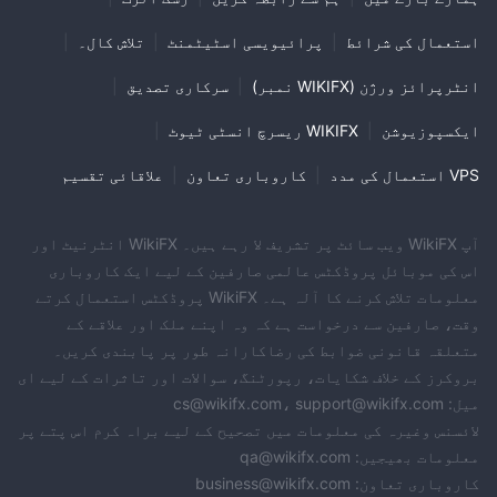
استعمال کی شرائط
|
پرائیویسی اسٹیٹمنٹ
|
تلاش کال۔
|
انٹرپرائز ورژن (WIKIFX نمبر)
|
سرکاری تصدیق
|
ایکسپوزیوشن
|
WIKIFX ریسرچ انسٹی ٹیوٹ
|
VPS استعمال کی مدد
|
کاروباری تعاون
|
علاقائی تقسیم
آپ WikiFX ویب سائٹ پر تشریف لا رہے ہیں۔ WikiFX انٹرنیٹ اور
اس کی موبائل پروڈکٹس عالمی صارفین کے لیے ایک کاروباری
معلومات تلاش کرنے کا آلہ ہے۔ WikiFX پروڈکٹس استعمال کرتے
وقت، صارفین سے درخواست ہے کہ وہ اپنے ملک اور علاقے کے
متعلقہ قانونی ضوابط کی رضاکارانہ طور پر پابندی کریں۔
بروکرز کے خلاف شکایات، رپورٹنگ، سوالات اور تاثرات کے لیے ای
میل: cs@wikifx.com، support@wikifx.com
لائسنس وغیرہ کی معلومات میں تصحیح کے لیے براہ کرم اس پتے پر
معلومات بھیجیں: qa@wikifx.com
کاروباری تعاون: business@wikifx.com