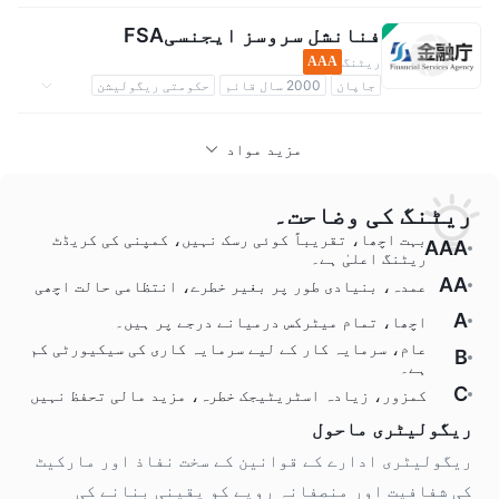
حکومتی ریگولیشن
ریگولیٹڈ فاریکس
بین الاقوامی ریگولیٹری ادارہ
فنانشل سروسز ایجنسیFSA
ریٹنگ
AAA
جاپان
2000 سال قائم
حکومتی ریگولیشن
ریگولیٹڈ فاریکس
لیوریج
بین الاقوامی ریگولیٹری ادارہ
مزید مواد
ریٹنگ کی وضاحت۔
بہت اچھا، تقریباً کوئی رسک نہیں، کمپنی کی کریڈٹ
AAA
ریٹنگ اعلیٰ ہے۔
AA
عمدہ، بنیادی طور پر بغیر خطرے، انتظامی حالت اچھی
A
اچھا، تمام میٹرکس درمیانے درجے پر ہیں۔
عام، سرمایہ کار کے لیے سرمایہ کاری کی سیکیورٹی کم
B
ہے۔
C
کمزور، زیادہ اسٹریٹیجک خطرہ، مزید مالی تحفظ نہیں
ریگولیٹری ماحول
ریگولیٹری ادارے کے قوانین کے سخت نفاذ اور مارکیٹ
کی شفافیت اور منصفانہ رویے کو یقینی بنانے کی