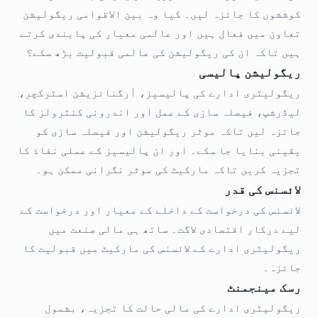
کوششوں کا جائزہ لیں۔ کیا وہ بین الاقوامی ریگولیشن
تعاون میں فعال ہیں اور عالمی معیار کی پابندی کرتے
ہیں تاکہ ان کی ریگولیشن کی عالمی قبولیت بڑھ سکے؟
ریگولیشن پالیسی
ریگولیٹری ادارے کی پالیسیز، آرگنائزیشن اسٹرکچر،
لیڈرشپ، فیصلہ سازی کے عمل اور اندرونی کنٹرولز کا
جائزہ لیں تاکہ موثر ریگولیشن اور فیصلہ سازی کو
یقینی بنایا جا سکے۔ اور ان پالیسیز کے عملی نفاذ کا
تجزیہ کریں تاکہ مارکیٹ کی موثر نگرانی ممکن ہو۔
لائسنس کی قدر
لائسنس کی درخواست کے داخلے کے معیار اور درخواست کے
لیے درکار اقتصادی لاگت۔ ساتھ ہی مالی صنعت میں
ریگولیٹری ادارے کے لائسنس کی مارکیٹ میں قبولیت کا
جائزہ۔
رسک مینجمنٹ
ریگولیٹری ادارے کی مالی حالت کا تجزیہ، بشمول