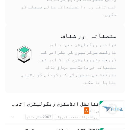
لیے تاکہ وہ دانشمندانہ مالی فیصلے کر
سکیں۔
منصفانہ اور شفاف
قواعد، ریگولیشن معیار اور
مارکیٹ سرگرمیوں کی نگرانی کے
ذریعے منیپولیشن، فراڈ اور غیر
منصفانہ ٹریڈنگ سے بچاؤ تاکہ
مارکیٹ کی معمول کی کارکردگی کو یقینی
بنایا جا سکے۔
فنانشل انڈسٹری ریگولیٹری اتھارٹیFINRA
ریٹنگ
A
ریاستہائے متحدہ امریکہ
2007 سال قائم
حکومتی ریگولیشن