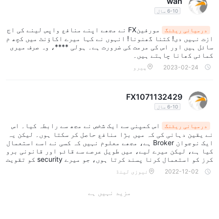
wan
6-10 سال
مورفینFX نے مجھے اپنے منافع واپس لینے کی اج
درمیانی ریٹنگ
ازت نہیں دی! کتنا گھنونا! انہوں نے کہا میرے اکاؤنٹ میں کچھ م
سائل ہیں اور اس کی مرمت کی ضرورت ہے۔ ہولی ****، وہ صرف میری
کمائی کھانا چاہتے ہیں۔
2023-02-24
پیرو
FX1071132429
6-10 سال
اس کمپنی سے ایک شخص نے مجھ سے رابطہ کیا۔ اس
درمیانی ریٹنگ
نے یقین دہانی کی کہ میں بڑا منافع حاصل کر سکتا ہوں۔ لیکن یہ
ایک نوجوان Broker ہے، مجھے معلوم نہیں کہ کسی نے اسے استعمال
کیا ہے، لیکن میرے لیے، میں طویل عرصے سے قائم اور قانونی برو
کرز کو استعمال کرنا پسند کرتا ہوں، جو میرے security کو تقویت
دیتے ہیں۔
2022-12-02
نیوزی لینڈ
مزید نہیں ہے