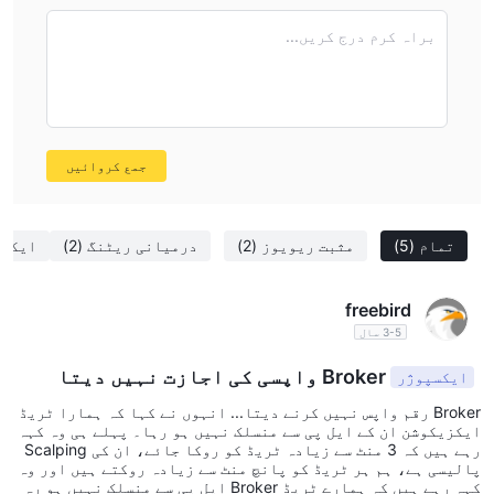
براہ کرم درج کریں...
جمع کروائیں
تمام
(5)
مثبت ریویوز
(2)
درمیانی ریٹنگ
(2)
ایکس
freebird
3-5 سال
Broker واپسی کی اجازت نہیں دیتا
ایکسپوژر
Broker رقم واپس نہیں کرنے دیتا... انہوں نے کہا کہ ہمارا ٹریڈ
ایکزیکوشن ان کے ایل پی سے منسلک نہیں ہو رہا۔ پہلے ہی وہ کہہ
رہے ہیں کہ 3 منٹ سے زیادہ ٹریڈ کو روکا جائے، ان کی Scalping
پالیسی ہے، ہم ہر ٹریڈ کو پانچ منٹ سے زیادہ روکتے ہیں اور وہ
کہہ رہے ہیں کہ ہمارے ٹریڈ Broker ایل پی سے منسلک نہیں ہو رہ