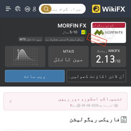
0
MORFIN FX
کوئی ریگولیشن نہیں
کوئی ریگولیشن نہیں
0
1
5-10 سال
ریگولیشن لائسنس مشکوک ہے
مین ٹائٹل MT5
1
0
2
علاقائی بروکر
اعلیٰ سطح کے خطرات
WIKIFX ریٹنگ
MT4/5
2
.
1
3
مین ٹائٹل
/10
3
2
4
آن لائن اکاؤنٹ کھولیں۔
ویب سائٹ
4
3
5
5
4
6
تنبیہ: کم اسکور، دور رہیں
6
5
7
آخری جانچ 2026-08-09
رسک
1
7
6
8
فاریکس ریگولیشن
8
7
9