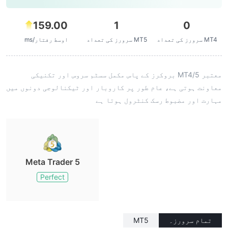
159.00
1
0
MT4 سرورز کی تعداد
MT5 سرورز کی تعداد
اوسط رفتار/ms
معتبر MT4/5 بروکرز کے پاس مکمل سسٹم سروس اور تکنیکی
معاونت ہوتی ہے، عام طور پر کاروبار اور ٹیکنالوجی دونوں میں
مہارت اور مضبوط رسک کنٹرول ہوتا ہے
Meta Trader 5
Perfect
تمام سرورز۔
MT5