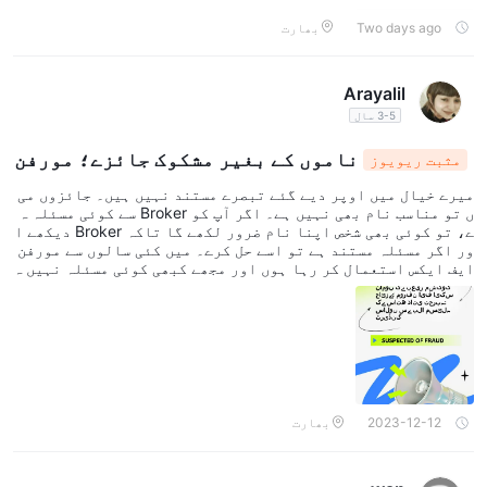
Two days ago
بھارت
Arayalil
3-5 سال
ناموں کے بغیر مشکوک جائزے؛ مورفن
مثبت ریویوز
ایف ایکس کے ساتھ ذاتی تجربہ: سالوں سے بلا مسئ
میرے خیال میں اوپر دیے گئے تبصرے مستند نہیں ہیں۔ جائزوں می
لہ ٹریڈنگ
ں تو مناسب نام بھی نہیں ہے۔ اگر آپ کو Broker سے کوئی مسئلہ ہ
ے، تو کوئی بھی شخص اپنا نام ضرور لکھے گا تاکہ Broker دیکھے ا
ور اگر مسئلہ مستند ہے تو اسے حل کرے۔ میں کئی سالوں سے مورفن
ایف ایکس استعمال کر رہا ہوں اور مجھے کبھی کوئی مسئلہ نہیں ہ
وا۔ میں نے اپنے دوستوں کو بھی اس کی طرف رجوع کیا ہے۔
2023-12-12
بھارت