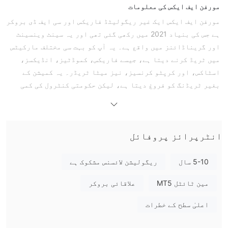
مورفن ایف ایکس کی معلومات
مورفن ایف ایکس ایک غیر ریگولیٹڈ فاریکس اور سی ایف ڈی بروکر
ہے جس کی بنیاد 2021 میں رکھی گئی تھی اور یہ سینٹ وینسینٹ
اور گریناڈائنز میں واقع ہے۔ یہ آپ کو بہت سی مختلف مارکیٹس
میں ٹریڈ کرنے دیتا ہے، جیسے فاریکس، کموڈٹیز، انڈیکسز،
اسٹاکس، اور کرپٹو کرنسیز، نیز میٹا ٹریڈر۔ یہ کمیشن کے
بغیر ٹریڈنگ کو فروغ دیتا ہے، لیکن حکومتی کنٹرول کی کمی
دوسروں کو یہ سوچنے پر مجبور کرتی ہے کہ یہ سرمایہ کاروں کے
لیے کتنا محفوظ ہے۔
فوائد اور نقصانات
کیا مورفن ایف ایکس جائز ہے؟
انٹرپرائز پروفائل
غیر ریگولیٹڈ Broker
مورفین FX ایک ہے
سینٹ ونسنٹ اور
گریناڈائنز میں رجسٹرڈ ہونے کا دعویٰ کرنے کے باوجود، اس
5-10 سال
ریگولیشن لائسنس مشکوک ہے
دائرہ اختیار میں Forex یا سی ایف ڈی بروکرز کی نگرانی یا
مین ٹائٹل MT5
علاقائی بروکر
ریگولیٹ کرنے کے لیے کوئی تسلیم شدہ مالیاتی اتھارٹی موجود
نہیں ہے۔
اعلیٰ سطح کے خطرات
Whois کے مطابق، ڈومین morfinfx.com 17 فروری، 2021 کو رجسٹر
ہوا تھا، 24 جنوری، 2023 کو آخری بار اپ ڈیٹ ہوا تھا، اور 17