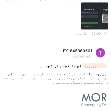
ے۔ ہم نے Broker سے رابطہ کیا، ان کے پاس منسلک ہونے کے لیے من
اسب ایل پی نہیں ہے۔ انہوں نے ہمارا اکاؤنٹ بلاک کر دیا۔
02-09
بھارت
FX1645360501
1 سال کے اندر
اچھا تجارتی تجربہ
مثبت ریویوز
میں پچھلے 1 سال سے ان کی خدمات استعمال کر رہا ہوں۔ اب تک یہ
اچھا رہا ہے۔ ڈپازٹس وقت پر ہوتے ہیں۔ اور جب ضرورت ہوتی ہے ت
و ان کے مینیجر دستیاب ہوتے ہیں۔