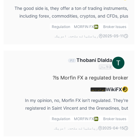
The good side is, they offer a ton of trading instruments,
including forex, commodities, cryptos, and CFDs, plus
their zero-commission model is a nice touch for lowering
Regulation
MORFIN FX
Broker Issues
costs. However, the bad side is the lack of regulation and
2025-05-11
ریاستہائے متحدہ امریکہ
no clear options for demo or Islamic accounts. That might
be a dealbreaker for me if I was just starting out or
needed those features.
Thobani Dlalda
1-2 سال
Is Morfin FX a regulated broker?
WikiFX
جواب دیں
In my opinion, no, Morfin FX isn't regulated. They're
registered in Saint Vincent and the Grenadines, but
honestly, this jurisdiction doesn't have a solid financial
Regulation
MORFIN FX
Broker Issues
regulator for brokers. For me, this is a concern because
2025-04-15
ریاستہائے متحدہ امریکہ
without regulation, I wouldn’t feel confident about the