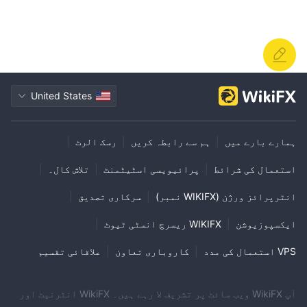
United States
ہمارے بارے میں
|
ہم سے رابطہ کریں
|
رسک الرٹ
|
استعمال کی شرائط
|
پرائیویسی اسٹیٹمنٹ
|
تلاش کال۔
|
انٹرپرائز ورژن (WIKIFX نمبر)
|
سرکاری تصدیق
|
ایکسپوزیوشن
|
WIKIFX ریسرچ انسٹی ٹیوٹ
|
VPS استعمال کی مدد
|
کاروباری تعاون
|
علاقائی تقسیم
آپ WikiFX ویب سائٹ پر تشریف لا رہے ہیں۔ WikiFX انٹرنیٹ اور