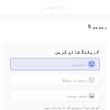
safety of my funds.
مزید نہیں ہے
ریویو
5
ریٹنگ شائع کریں
ایکسپوژر
درمیانی ریٹنگ
مثبت ریویوز
آپ جو مواد ریویو کرنا چاہتے ہیں