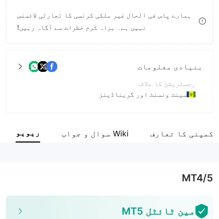
9
8
ہمارے پاس فی الحال غیر ملکی کرنسی کا تجارتی لائسنس
نہیں ہے۔ براہ کرم خطرات سے آگاہ رہیں!
9
بنیادی معلومات
رجسٹریشن کا علاقہ
سینٹ ونسنٹ اور گریناڈینز
آپریشن کا دورانیہ
5-10 سال
ریویو
کمپنی کا تعارف
Wiki سوال و جواب
کمپنی کا مکمل نام
Morfin FX LLC
MT4/5
مین ٹائٹل MT5