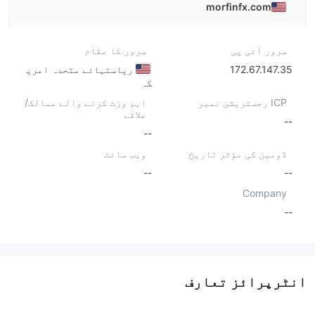
morfinfx.com
سرور آئی پی
سرور کا مقام
172.67.147.35
ریاستہائے متحدہ امری
کہ
ICP رجسٹریشن نمبر
اہم وزٹ کرنے والے ممالک/
علاقے
--
--
ڈومین کی مؤثر تاریخ
ویب سائٹ
--
--
Company
--
انٹرپرائز تعارف