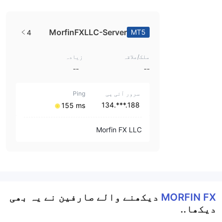
MorfinFXLLC-Server
MT5
4
ملک/علاقہ
زیادہ
--
--
سرور آئی پی
Ping
188.***.134
155 ms
Morfin FX LLC
MORFIN FX
دیکھنے والے صارفین نے یہ بھی
دیکھا..