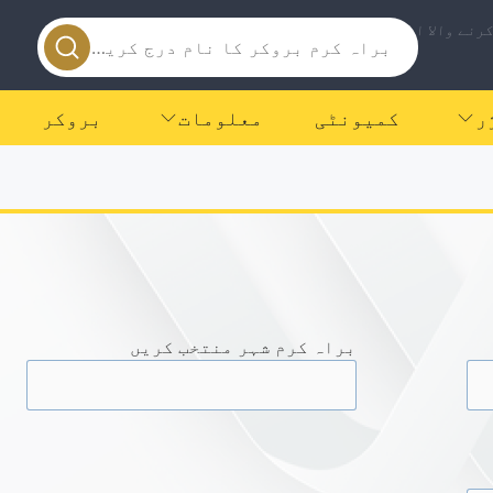
رنے والا ایپ
ر
کمیونٹی
معلومات
بروکر
براہ کرم شہر منتخب کریں