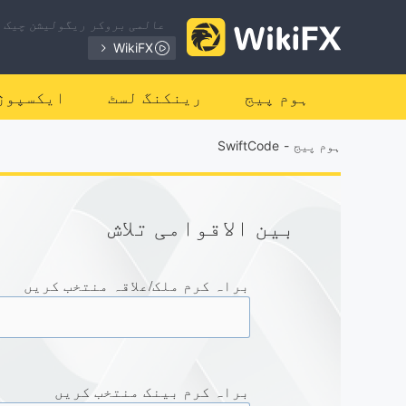
عالمی بروکر ریگولیشن چیک ک
WikiFX
ہوم پیج
رینکنگ لسٹ
ایکسپوژ
ہوم پیج
-
SwiftCode
بین الاقوامی تلاش
براہ کرم ملک/علاقہ منتخب کریں
براہ کرم بینک منتخب کریں