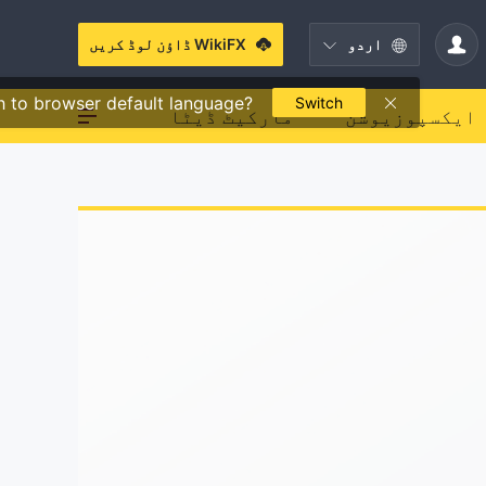
اردو
WikiFX ڈاؤن لوڈ کریں
h to browser default language?
Switch
ایکسپوزیوشن
مارکیٹ ڈیٹا