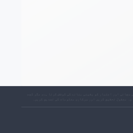
د کی سچائی اور اعتبار کو یقینی بنانے کی کوشش کرتا ہے، مگر کچھ
 وہ معقول تحقیق کریں اور سرکاری معلومات کی تصدیق کریں۔