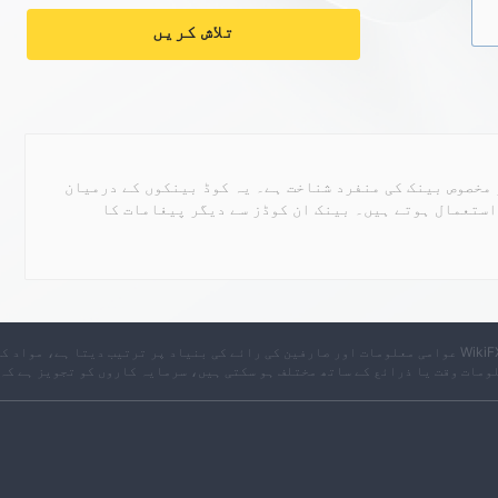
تلاش کریں
ینک کی شناخت کا کوڈ (BIC) ہے، جو مخصوص بینک کی منفرد شناخت ہے۔ یہ کوڈ بینکوں کے درمیان
استعمال ہوتے ہیں۔ بینک ان کوڈز سے دیگر پیغامات کا
※ WikiFX عوامی معلومات اور صارفین کی رائے کی بنیاد پر ترتیب دیتا ہے، موا
ومات وقت یا ذرائع کے ساتھ مختلف ہو سکتی ہیں، سرمایہ کاروں کو تجویز ہے کہ