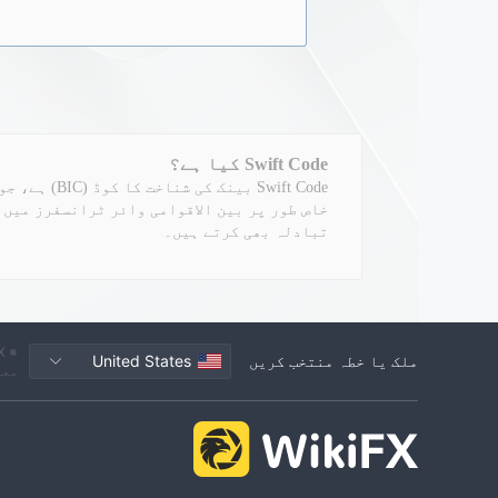
Swift Code کیا ہے؟
Swift Code ب
خاص طور پر بین الاقوامی وائر ٹرانسفرز میں 
تبادلہ بھی کرتے ہیں۔
ملک یا خطہ منتخب کریں
United States
معل