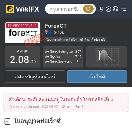
3
4
5
ForexCT
ยังไม่มีการกำกับดูแล
0
6
5-10ปี
ใบอนุญาตในการกำกับดูแลกำลังถูกตั้งข้อสงสัย
1
7
กลุ่มธุรกิจที่ต้องสงสัย
คะแนน
ดัชนีการกำกับดูแล
3.73
ระวังความเสี่ยงอันตรายที่อาจจะซ่อนอยู่
2
.
0
8
ดัชนีธุรกิจ
7.12
/10
ดัชนีการจัดการความเสี่ยง
2.91
3
1
9
สมัครบัญชีออนไลน์
เว็บไซต์
4
2
5
3
คำเตือน: ระดับคะแนนอยู่ในระดับต่ำ โปรดหลีกเลี่ยง
6
4
2
การตรวจพบก่อนหน้า 2026-08-07
ความเสี่ยง
7
5
ใบอนุญาตฟอเร็กซ์
8
6