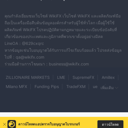
ประโยชน์และสถานะที่ไม่ได้รับการควบคุมเป็นข้อเสียหลักที่ป้องกัน
ผู้คนไม่ไว้วางใจ
คุณกำลังเยี่ยมชมเว็บไซต์ WikiFX เว็บไซต์ WikiFX และผลิตภัณฑ์มือ
ดังนั้น ถึงแม้จะไม่มีหลักฐานใด ๆ ที่บ่งชี้ว่าโบรกเกอร์เป็นการฉ้อโกง
ถือเป็นเครื่องมือสืบค้นข้อมูลองค์กรสำหรับผู้ใช้ทั่วโลก เมื่อผู้ใช้ใช้
คุณยังควรกำจัดโบรกเกอร์เช่นนี้และเลือกตัวเลือกที่ได้รับการควบคุม
ผลิตภัณฑ์ WikiFX โปรดปฏิบัติตามกฎหมายและระเบียบข้อบังคับที่
และเป็นที่ยอมรับสำหรับประสบการณ์การซื้อขายที่ดีกว่า
เกี่ยวข้องของประเทศและภูมิภาคที่พวกเขาตั้งอยู่อย่างมีสต
LineOA：@629cxqrc
หากข้อมูลเช่นใบอนุญาตได้รับการแก้ไขเรียบร้อยแล้ว โปรดส่งข้อมูล
ไปที่：qa@wikifx.com
ร่วมมือด้านการโฆษณา：business@wikifx.com
ZILLIONAIRE MARKETS
LME
SupremeFX
Amillex
Milano MFX
Funding Pips
TradeFXM
uexo
เพิ่มเติม
Grid Fx
epidi
VLC Trade
FORTUNEX TRADE
Global Capital
NOBLE CREST SIGNALS
KUBERA MARKETS
Bitnux
SAS Online
GetzCapital
GRD
Zen Trader
ดาวน์โหลดแอปตรวจใบอนุญาตโบรกเกอร์
ดาวน์โหลด