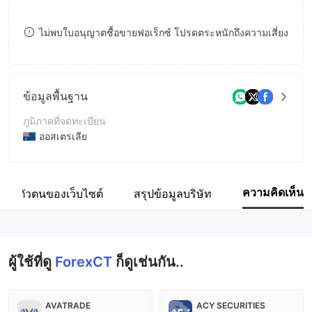
9
7
ไม่พบใบอนุญาตซื้อขายฟอเร็กซ์ โปรดตระหนักถึงความเสี่ยง
8
9
ข้อมูลพื้นฐาน
ภูมิภาคที่จดทะเบียน
ออสเตรเลีย
ระยะเวลาดำเนินการ
5-10ปี
ความคิดเห็น
ระบุตัวตนของเว็บไซต์
สรุปข้อมูลบริษัท
ชื่อบริษัท
Forex Capital Trading Ltd
ผู้ใช้ที่ดู
ForexCT
ก็ดูเช่นกัน..
AVATRADE
ACY SECURITIES