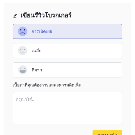
เว็บไซต์ที่ไม่ให้ข้อมูล
: ถึงแม้ว่าเว็บไซต์ของ ForexCT จะสามารถ
เปิดใช้งานได้ แต่ไม่มีข้อมูลที่มีประโยชน์เลย ไม่มีช่องทางให้นักเทรด
เขียนรีวิวโบรกเกอร์
ทราบเกี่ยวกับบริษัท
ความกังวลเกี่ยวกับการกำกับดูแล
: บริษัทดำเนินการโดยไม่ได้รับ
การเปิดเผย
การกำกับดูแลจากหน่วยงานกำกับดูแลใดๆ ซึ่งหมายความว่าบริษัทไม่
ปฏิบัติตามกฎระเบียบจากหน่วยงานกำกับดูแลใดๆ ซึ่งเพิ่มความเสี่ยงใน
การซื้อขายกับบริษัทนี้
เฉลี่ย
ขาดความโปร่งใส
: นอกจากข้อมูลพื้นฐานของบริษัทแล้ว ข้อมูล
สำคัญเกี่ยวกับการเลเวอเรจ สเปรด ค่าคอมมิชชั่น หรือแพลตฟอร์มการ
ดีมาก
ซื้อขายของโบรกเกอร์นี้ไม่สาธารณะ
เนื้อหาที่คุณต้องการแสดงความคิดเห็น
เครื่องมือการซื้อขายในตลาด
ฟอเร็กซ์, สินค้าโภคภัณฑ์
ForexCT ให้บริการการซื้อขายหลักๆ ใน
กรุณาใส่...
และดัชนี
ฟอเร็กซ์ช่วยให้นักเทรดซื้อขายคู่เงินต่างประเทศในตลาดอัตราแลก
เปลี่ยนทั่วโลก ให้โอกาสทำกำไรจากการเปลี่ยนแปลงของอัตราแลก
เปลี่ยน ในขณะที่สินค้าโภคภัณฑ์เช่นทองคำ น้ำมัน และผลิตภัณฑ์
ทางการเกษตรช่วยให้นักเทรดสามารถพยากรณ์การเคลื่อนไหวของ