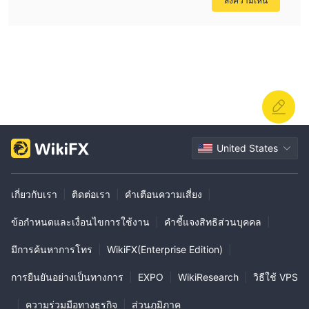
ส่งความเห็น
ราคาในวัตถุดิบได้
สำหรับดัชนี นักเทรดสามารถซื้อขายตามผลงานของกลุ่มหุ้นที่แทนกลุ่ม
ตลาดหรือเศรษฐกิจ
ผลิตภัณฑ์เหล่านี้สามารถซื้อขายได้ผ่านแพลตฟอร์มที่ให้โดย ForexCT
ทรัพยากรการศึกษา
นอกจากนี้ โบรกเกอร์ก็ได้รับข้อมูล
สำหรับลูกค้า
เพื่อเรียนรู้เกี่ยวกับความรู้พื้นฐานและกลยุทธ์การซื้อขายลึกลงของผู้สูง
อายุ แต่เราไม่มีรายละเอียดเกี่ยวกับสิ่งนี้
การสนับสนุนลูกค้า
United States
อีเมล:
ในปัจจุบัน โบรกเกอร์สามารถเข้าถึงได้เฉพาะผ่านทาง
info@forexct.com; support@forexct.com.au
และ
เกี่ยวกับเรา
|
ติดต่อเรา
|
คำเตือนความเสี่ยง
|
โทรศัพท์: 448708200087
ข้อจำกัดดังกล่าวในช่องทางการ
สนับสนุนลูกค้าอาจทำให้การตอบสนองต่อคำขอของลูกค้าช้าลง
ข้อกำหนดและเงื่อนไขการใช้งาน
|
คำชี้แจงสิทธิส่วนบุคคล
|
สรุป
มีการค้นหาการโทร
|
WikiFX(Enterprise Edition)
|
รวมข้อมูลทั้งหมดกัน ForexCT เป็นบริษัทโบรกเกอร์จากออสเตรเลียที่
การยืนยันอย่างเป็นทางการ
|
EXPO
|
WikiResearch
|
วิธีใช้ VPS
เน้นการซื้อขายในตลาดฟอเร็กซ์ สินค้าโภคภัณฑ์และดัชนี ข้อมูลที่เรา
สามารถเก็บได้จากอินเทอร์เน็ตนั้นน้อยมาก การมีเว็บไซต์ที่ไม่เป็น
|
ความร่วมมือทางธุรกิจ
|
ส่วนภูมิภาค