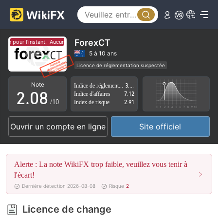
3
4
5
ForexCT
on pour l'instant.
Aucune réglementation pour l'instant.
0
6
5 à 10 ans
Licence de réglementation suspectée
1
7
Région d'affaires suspectée
Risque élevé potentiel
Note
Indice de réglementation
3.73
2
.
0
8
Indice d'affaires
7.12
/10
Index de risque
2.91
3
1
9
Ouvrir un compte en ligne
Site officiel
4
2
5
3
Alerte : La note WikiFX trop faible, veuillez vous tenir à
6
4
l'écart!
Dernière détection 2026-08-08
Risque
2
7
5
Licence de change
8
6