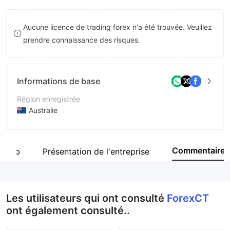
9
7
Aucune licence de trading forex n'a été trouvée. Veuillez
8
prendre connaissance des risques.
9
Informations de base
Région enregistrée
Australie
Période d'exploitation
5 à 10 ans
Commentaire
e web
Présentation de l'entreprise
Société
Forex Capital Trading Ltd
Les utilisateurs qui ont consulté
ForexCT
ont également consulté..