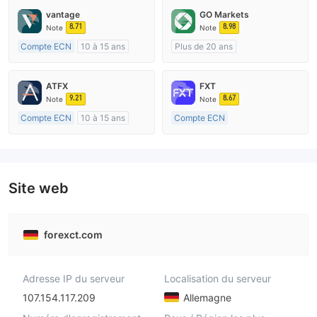
vantage
GO Markets
8.71
8.98
Note
Note
Compte ECN
10 à 15 ans
Plus de 20 ans
Réglementation de Australie
Réglementation de Australie
Market Making (MM)
Market Making (MM)
ATFX
FXT
Etiquette principale MT4
cTrader
9.21
8.67
Note
Note
Compte ECN
10 à 15 ans
Compte ECN
Réglementation de Australie
Plus de 20 ans
Market Making (MM)
Réglementation de Australie
Etiquette principale MT4
Market Making (MM)
Etiquette principale MT4
Site web
forexct.com
Adresse IP du serveur
Localisation du serveur
107.154.117.209
Allemagne