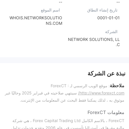
--
--
تاريخ إنشاء النطاق
اسم الموقع
WHOIS.NETWORKSOLUTIO
0001-01-01
NS.COM
الشركة
NETWORK SOLUTIONS, LL
C.
نبذة عن الشركة
ملاحظة
: موقع الويب الرسمي لـ ForexCT :
http://www.forexct.com/
سينتهي صلاحيته في فبراير 2025 وحاليًا غير
موثوق به ، لذلك يمكننا فقط البحث عن المعلومات من الإنترنت.
معلومات ForexCT
ForexCT ، بالاسم الكامل Forex Capital Trading Ltd ، هي شركة
مالية مقرها في أستراليا تأسست في عام 2006 وتقدم خدمات تداول