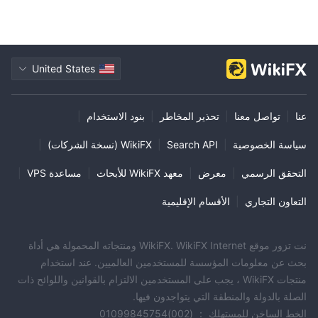
دعم العملاء
البريد الإلكتروني:
حاليًا، يمكن الوصول إلى الوسيط فقط عبر
info@forexct.com؛ support@forexct.com.au
الهاتف:
و
United States
448708200087
. يمكن أن تؤدي هذه القيود على قنوات دعم العملاء
إلى تأخير استجابة طلبات العملاء.
عنا
|
تواصل معنا
|
تحذير المخاطر
|
بنود الاستخدام
|
الاستنتاج
سياسة الخصوصية
|
Search API
|
WikiFX (نسخة الشركات)
|
دمج جميع قطع المعلومات، ForexCT هو شركة وساطة أسترالية تركز
على التداول في الفوركس والسلع والمؤشرات. المعلومات التي يمكننا
التحقق الرسمي
|
معرض
|
معهد WikiFX للأبحاث
|
مساعدة VPS
|
جمعها من الإنترنت قليلة جدًا. الموقع العديم الفائدة والوضع غير المنظم
هما عيوب رئيسية تمنع الناس من الثقة بهم.
التعاون التجاري
|
الأقسام الإقليمية
لذلك، على الرغم من عدم وجود أدلة على أن الوسيط هو عملية احتيال،
يجب عليك التخلص من مثل هذا الوسيط واختيار بدائل منظمة وذات سمعة
نت تزور موقع WikiFX. WikiFX Internet ومنتجاته المحمولة هي أداة
طيبة لتجربة تداول أفضل.
بحث عن معلومات المؤسسة للمستخدمين العالميين. عند استخدام
منتجات WikiFX ، يجب على المستخدمين الالتزام بالقوانين واللوائح ذات
الصلة بالدولة والمنطقة التي يتواجدون فيها.
الخط الساخن للمستهلك ： (002)01099845754