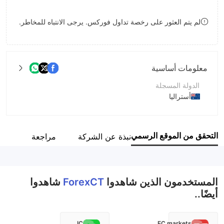
9
7
لم يتم العثور على رخصة تداول فوركس. يرجى الانتباه للمخاطر.
8
9
معلومات أساسية
الدولة المسجلة
أستراليا
فترة التشغيل
5-10 سنوات
التحقق من الموقع الرسمي
نبذة عن الشركة
مراجعة
اسم الشركة
Forex Capital Trading Ltd
المستخدمون الذين شاهدوا
ForexCT
شاهدوا
أيضًا..
IC
EC markets