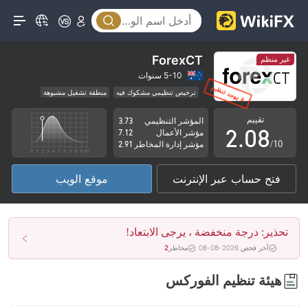
3
4
5
ForexCT
غير منظم
0
6
5-10 سنوات
ترخيص تنظيمي مشكوك فيه
منطقة تشغيل مشبوهة
1
7
مخاطر عالية
تقييم
المؤشر التنظيمي
3.73
2
.
0
8
مؤشر الأعمال
7.12
/10
مؤشر إدارة المخاطر
2.91
3
1
9
فتح حساب عبر الإنترنت
موقع الويب
4
2
5
3
تحذير: درجة منخفضة ، يرجى الابتعاد!
6
4
آخر فحص 2026-08-08
مخاطر
2
7
5
هيئة تنظيم الفوركس
8
6