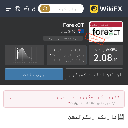
3
4
5
ForexCT
کوئی ریگولیشن نہیں
کوئی ریگولیشن نہیں
0
6
5-10 سال
ریگولیشن لائسنس مشکوک ہے
1
7
کاروباری علاقے میں شبہات
اعلیٰ سطح کے خطرات
WIKIFX ریٹنگ
ریگولیٹری انڈیکس
3.73
2
.
0
8
بزنس انڈیکس
7.12
/10
رسک کنٹرول انڈیکس
2.91
3
1
9
آن لائن اکاؤنٹ کھولیں۔
ویب سائٹ
4
2
5
3
تنبیہ: کم اسکور، دور رہیں
6
4
آخری جانچ 2026-08-08
رسک
2
7
5
فاریکس ریگولیشن
8
6