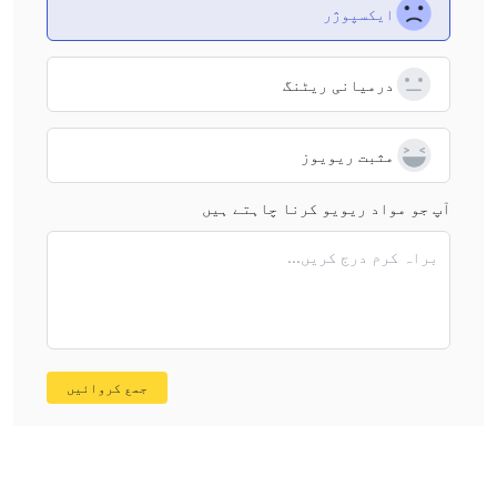
غیر معلوماتی
ویب سائٹ
: اگرچہ ForexCT کی ویب سائٹ کھل
ایکسپوژر
سکتی ہے، لیکن اس پر کوئی مفید معلومات موجود نہیں ہیں، جس
کی وجہ سے تاجروں کے لیے ان کے بارے میں جاننے کا کوئی راستہ
درمیانی ریٹنگ
نہیں رہتا۔
تنظیمی مسائل
یہ ادارہ بغیر کسی قواعد و ضوابط کے کام
کرتا ہے، یعنی یہ کسی ریگولیٹری اتھارٹی کے قوانین پر عمل
مثبت ریویوز
نہیں کرتا۔ اس سے ان کے ساتھ تجارت کے خطرات میں اضافہ ہوتا
ہے۔
آپ جو مواد ریویو کرنا چاہتے ہیں
شفافیت نہیں
: کمپنی کے پس منظر کے علاوہ، اس Broker کے
براہ کرم درج کریں...
Leverage، Spread، کمیشن یا ٹریڈنگ پلیٹ فارم کے بارے میں
اہم معلومات عوامی طور پر دستیاب نہیں ہیں۔
مارکیٹ کے آلات
Forex,
ForexCT بنیادی طور پر تجارتی خدمات فراہم کرتا ہے
Commodities اور Indices۔
جمع کروائیں
فاریکس تاجروں کو عالمی غیر ملکی کرنسی مارکیٹ میں کرنسی کے
جوڑے تجارت کرنے کی اجازت دیتا ہے، جو تبادلہ کی شرح کے اتار
چڑھاؤ سے منافع کمانے کا موقع فراہم کرتا ہے۔ جبکہ سامان