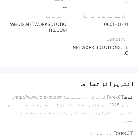
--
--
ڈومین کی مؤثر تاریخ
ویب سائٹ
WHOIS.NETWORKSOLUTIO
0001-01-01
NS.COM
Company
NETWORK SOLUTIONS, LL
C.
انٹرپرائز تعارف
نوٹ
ForexCT کی سرکاری ویب سائٹ:
http://www.forexct.com/
فروری 2025 میں ختم ہو جائے گا اور فی الحال غلط معلومات دی
جا رہی ہے، اس لیے ہم صرف انٹرنیٹ سے معلومات تلاش کر سکتے
ہیں۔
ForexCT معلومات