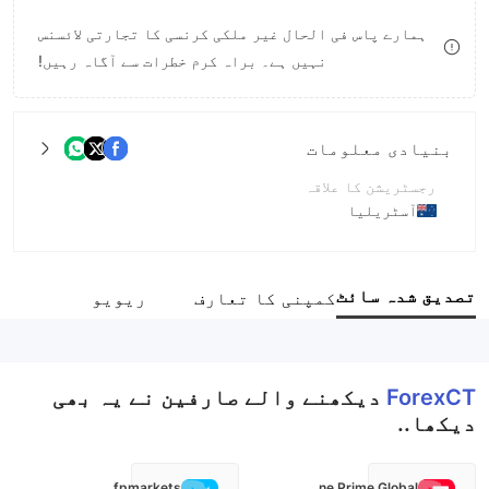
9
7
ہمارے پاس فی الحال غیر ملکی کرنسی کا تجارتی لائسنس
نہیں ہے۔ براہ کرم خطرات سے آگاہ رہیں!
8
9
بنیادی معلومات
رجسٹریشن کا علاقہ
آسٹریلیا
آپریشن کا دورانیہ
5-10 سال
تصدیق شدہ سائٹ
کمپنی کا تعارف
ریویو
کمپنی کا مکمل نام
Forex Capital Trading Ltd
ForexCT
دیکھنے والے صارفین نے یہ بھی
دیکھا..
fpmarkets
Fortune Prime Global