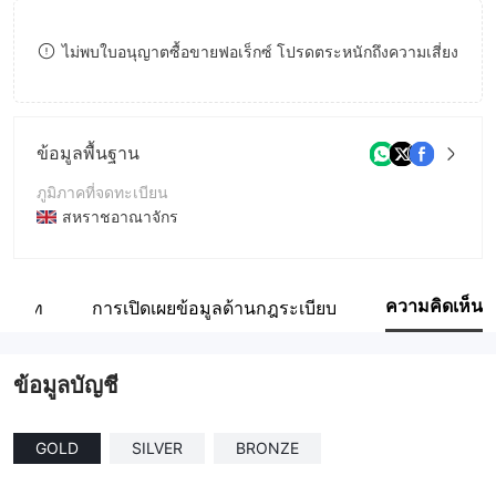
8
ไม่พบใบอนุญาตซื้อขายฟอเร็กซ์ โปรดตระหนักถึงความเสี่ยง
9
ข้อมูลพื้นฐาน
ภูมิภาคที่จดทะเบียน
สหราชอาณาจักร
ระยะเวลาดำเนินการ
2-5ปี
ความคิดเห็น
บริษัท
การเปิดเผยข้อมูลด้านกฎระเบียบ
ชื่อบริษัท
Cryptomania LTD
ข้อมูลบัญชี
GOLD
SILVER
BRONZE