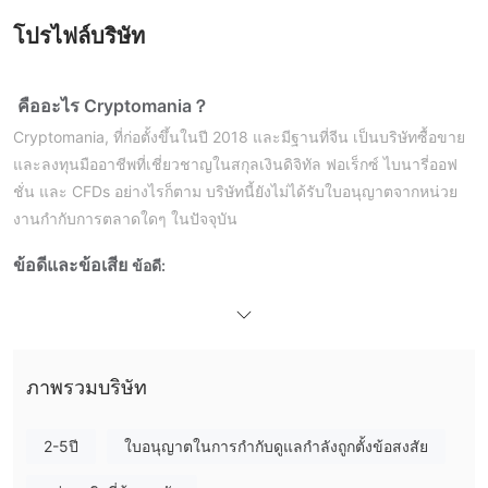
โปรไฟล์บริษัท
คืออะไร Cryptomania？
Cryptomania, ที่ก่อตั้งขึ้นในปี 2018 และมีฐานที่จีน เป็นบริษัทซื้อขาย
และลงทุนมืออาชีพที่เชี่ยวชาญในสกุลเงินดิจิทัล ฟอเร็กซ์ ไบนารี่ออฟ
ชั่น และ CFDs อย่างไรก็ตาม บริษัทนี้ยังไม่ได้รับใบอนุญาตจากหน่วย
งานกำกับการตลาดใดๆ ในปัจจุบัน
ข้อดีและข้อเสีย
ข้อดี:
ไม่มีค่าธรรมเนียมอื่น ๆ:
Cryptomania ไม่เรียกเก็บค่าธรรมเนียม
เพิ่มเติมนอกจากค่าคอมมิชั่นคงที่ ซึ่งมอบระดับความชัดเจนและ
โปร่งใสในโครงสร้างค่าธรรมเนียมของตน
ภาพรวมบริษัท
ข้อความที่ไม่ดี:
ไม่มีการควบคุม:
Cryptomania ดำเนินการโดยไม่มีการควบคุมจาก
2-5ปี
ใบอนุญาตในการกำกับดูแลกำลังถูกตั้งข้อสงสัย
หน่วยงานกำกับ ซึ่งเกิดความกังวลเกี่ยวกับการป้องกันผู้ลงทุนและการ
ปฏิบัติตามมาตรฐานของอุตสาหกรรม