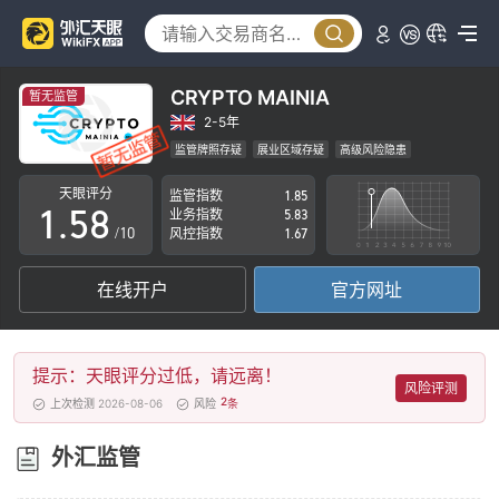
0
3
1
4
2
5
CRYPTO MAINIA
暂无监管
3
6
2-5年
监管牌照存疑
展业区域存疑
高级风险隐患
0
4
7
天眼评分
监管指数
1.85
1
.
5
8
业务指数
5.83
/10
风控指数
1.67
2
6
9
在线开户
官方网址
3
7
4
8
提示：天眼评分过低，请远离！
5
9
风险评测
2
上次检测 2026-08-06
风险
条
6
外汇监管
7