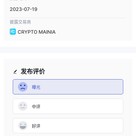
美国电子居民身份：
Cryptomania 通过美国电子居民身份，为个
2023-07-19
人提供了无国界的数字存在，使他们能够访问数字服务并在全球范围
内开展业务。
披露交易商
受保险保护：
Cryptocurrency 存放在 Cryptomania 的服务器
CRYPTO MAINIA
上，已经得到保险覆盖，为用户提供额外的安心，防范潜在的损失。
贷款与保险：
Cryptomania为个人需求提供众筹解决方案，让用
户可以获得贷款和保险服务，满足其财务需求。
行业最佳实践：
Cryptomania 遵循行业最佳实践，支持各种流行
的数字货币，确保用户可以访问多样化的投资选择。
发布评价
交易与经纪：
Cryptomania提供exchange和经纪服务，使用户能
够在数字资产领域内交易和增加资金。
曝光
投资计划
Cryptomania在其所有投资计划中提供一套共同的交易条件。这些条
中评
自动支付系统
外汇和加密货币
件包括用于简化交易的
，并专注于
交易。
好评
青铜计划