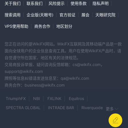
20%。这笔佣金适用于通过Cryptomania进行的所有交易活动，为费
关于我们
|
联系我们
|
风险提示
|
使用条款
|
隐私声明
|
用结构提供了一定程度的透明度，并与公司在金融交易中简单和清晰
政策保持一致。
搜索调用
|
企业版(天眼号)
|
官方验证
|
展会
|
天眼研究院
|
VPS使用帮助
|
商务合作
|
地区划分
结论
Cryptomania提供一系列的交易和投资服务，专注于加密货币、外
汇、二元期权和差价合约。虽然它为投资者提供了一个便利的平台来
您正在访问的是WikiFX网站。WikiFX互联网及其移动端产品是一款
获取各种金融工具，但其缺乏监管监督和相对较高的最低存款和佣金
面向全球用户的企业信息查询工具。用户在使用WikiFX产品时，请
率可能会给潜在投资者带来风险和限制。
自觉遵守所在国家、地区有关的法律规范。
交易商投诉举报、疑问咨询反馈邮箱：cs@wikifx.com，
常见问题解答（FAQs）
support@wikifx.com
问：Cryptomania是否受监管？
牌照等信息纠错请发送信息至：qa@wikifx.com
A: 不，它没有受到监管。
商务合作：business@wikifx.com
问：Cryptomania的最低存款是多少？
A: 这是$1,000。
TriumphFX
NBI
FXLINK
Equitros
问：Cryptomania是否收取佣金？
SPECTRA GLOBAL
INTRADE BAR
Riverquode
更多
A：是的，收取20%的佣金。
STP Trading
AmazingTick
SonicFX
NYXTRADE
风险警示
Centris Capital AG
SOGOTRADE
TRADING HUB