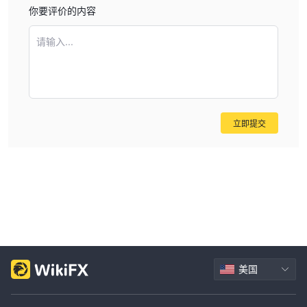
这个计划适合寻找中等投资金额的短期交易机会的投资者。
你要评价的内容
投资范围：
$1,000至$10,000
持续时间:
请输入...
3-4周合同
银计划（最受欢迎）
银计划是最受欢迎的选择，为交易活动提供稍长的持续时间，并容纳
更大的投资金额。
投资范围：
立即提交
$10,000至$50,000
持续时间:
1-2个月合同
黄金计划
专为高净值个人或寻求延长交易期限的人设计，黄金计划提供了灵活
性和在更长的投资周期内获得更高回报的潜力。
投资范围：
$50,000及以上（无上限）
持续时间：
3-4个月合同
美国
费用
Cryptomania在所有投资计划中都没有额外的费用，只有标准佣金的