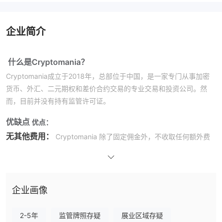
企业简介
什么是Cryptomania？
Cryptomania成立于2018年，总部位于中国，是一家专门从事加密
货币、外汇、二元期权和差价合约交易的专业交易和投资公司。然
而，目前并没有持有监管许可证。
优缺点
优点：
无其他费用：
Cryptomania 除了固定佣金外，不收取任何额外费
用，为其费用结构提供了一定程度的清晰度和透明度。
缺点：
无监管：
Cryptomania在没有监管监督的情况下运作，这引发了对
企业画像
投资者保护和遵守行业标准的担忧。
高最低存款额：
开始与Cryptomania投资所需的最低存款额为
2-5年
监管牌照存疑
展业区域存疑
$1,000，相对较高，限制了一些投资者的可及性。