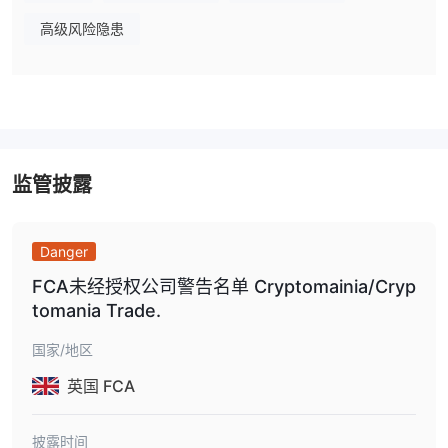
高佣金率：
Cryptomania收取20%的佣金率，与其他投资平台相比
高级风险隐患
被认为较高，可能会影响投资者的整体盈利能力。
Cryptomania安全吗？
监管视角：
Cryptomania目前在没有监管监督的情况下运营，这意
味着它不受任何金融监管机构的管辖或监督。它也没有任何许可证，
使其能够在金融市场开展业务。这种缺乏监管给投资者带来了许多风
监管披露
险，如缺乏透明度，security担忧，以及无法保证遵守行业标准和惯
例。
用户反馈：
用户应该查看其他客户的评论和反馈，以获得对经纪人
Danger
更全面的了解，或者在知名网站和论坛上寻找评论。
FCA未经授权公司警告名单 Cryptomainia/Cryp
安全措施：
到目前为止，我们还没有找到有关该经纪人的security
tomania Trade.
措施的任何信息。
国家/地区
服务
英国 FCA
Cryptomania提供一系列服务，满足数字资产管理和金融需求：
安全存储：
大多数数字资产都安全存储在离线storage中，确保增
强对在线威胁和未经授权访问的保护。
披露时间