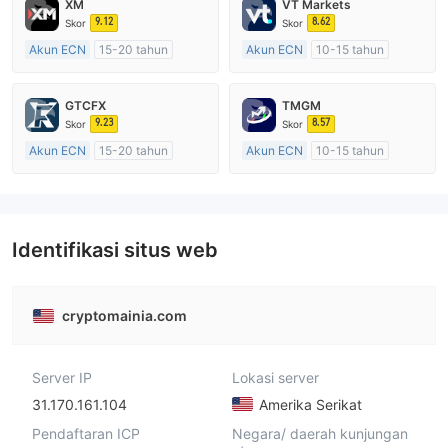
XM
VT Markets
9.12
8.62
Skor
Skor
Akun ECN
15-20 tahun
Akun ECN
10-15 tahun
Diatur di Australia
Diatur di Australia
Market Maker (MM)
Market Maker (MM)
GTCFX
TMGM
Lisensi Penuh MT4
Lisensi Penuh MT4
9.23
8.57
Skor
Skor
Akun ECN
15-20 tahun
Akun ECN
10-15 tahun
Diatur di Kerajaan Inggris
Diatur di Australia
Market Maker (MM)
Market Maker (MM)
Lisensi Penuh MT4
Lisensi Penuh MT4
Identifikasi situs web
cryptomainia.com
Server IP
Lokasi server
31.170.161.104
Amerika Serikat
Pendaftaran ICP
Negara/ daerah kunjungan