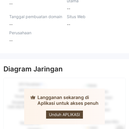
utama
--
--
Tanggal pembuatan domain
Situs Web
--
--
Perusahaan
--
Diagram Jaringan
Langganan sekarang di
Aplikasi untuk akses penuh
CRYPTO
MAINIA
Unduh APLIKASI