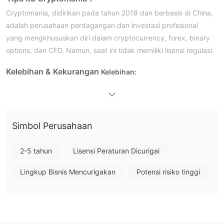
Cryptomania, didirikan pada tahun 2018 dan berbasis di China,
adalah perusahaan perdagangan dan investasi profesional
yang mengkhususkan diri dalam cryptocurrency, forex, binary
options, dan CFD. Namun, saat ini tidak memiliki lisensi regulasi.
Kelebihan & Kekurangan
Kelebihan:
Tidak Ada Biaya Lain yang Dikenakan:
Cryptomania tidak
mengenakan biaya tambahan kecuali komisi tetap, memberikan
tingkat kejelasan dan transparansi tertentu dalam struktur
biayanya.
Simbol Perusahaan
Kekurangan:
2-5 tahun
Lisensi Peraturan Dicurigai
Tanpa Regulasi:
Cryptomania beroperasi tanpa pengawasan
regulasi, yang menimbulkan kekhawatiran mengenai
Lingkup Bisnis Mencurigakan
Potensi risiko tinggi
perlindungan investor dan kepatuhan terhadap standar industri.
Deposit Minimum Tinggi:
Deposit minimum yang diperlukan
untuk memulai investasi dengan Cryptomania adalah $1,000,
yang relatif tinggi, membatasi aksesibilitas bagi beberapa