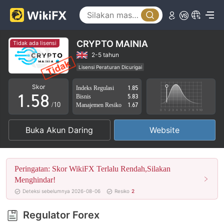
0
3
1
4
2
5
CRYPTO MAINIA
Tidak ada lisensi
3
6
2-5 tahun
Lisensi Peraturan Dicurigai
0
4
7
Lingkup Bisnis Mencurigakan
Potensi risiko tinggi
Skor
Indeks Regulasi
1.85
1
.
5
8
Bisnis
5.83
/10
Manajemen Resiko
1.67
2
6
9
Buka Akun Daring
Website
3
7
4
8
Peringatan: Skor WikiFX Terlalu Rendah,Silakan
5
9
Menghindar!
Deteksi sebelumnya 2026-08-06
Resiko
2
6
Regulator Forex
7