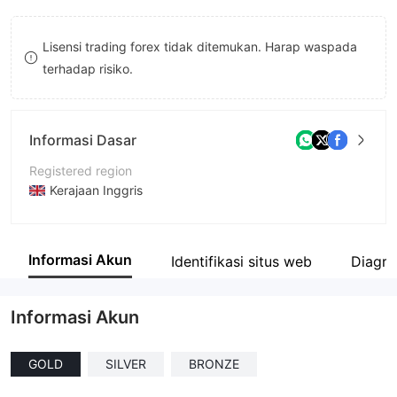
8
Lisensi trading forex tidak ditemukan. Harap waspada
9
terhadap risiko.
Informasi Dasar
Registered region
Kerajaan Inggris
Periode operasi
2-5 tahun
Informasi Akun
Identifikasi situs web
Diagra
Nama perusahaan
Cryptomania LTD
Informasi Akun
GOLD
SILVER
BRONZE