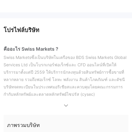
โปรไฟล์บริษัท
คืออะไร Swiss Markets ?
Swiss Marketsซึ่งเป็นบริษัทในเครือของ BDS Swiss Markets Global
Services Ltd เป็นโบรกเกอร์ฟอเร็กซ์และ CFD ออนไลน์ที่เปิดให้
บริการมาตั้งแต่ปี 2559 ให้บริการนักลงทุนด้วยสินทรัพย์การซื้อขายที่
หลากหลาย รวมถึงฟอเร็กซ์ โลหะ พลังงาน สินค้าโภคภัณฑ์ และดัชนี
บริษัทจดทะเบียนในประเทศมอริเชียสและควบคุมโดยคณะกรรมการ
กำกับหลักทรัพย์และตลาดหลักทรัพย์ไซปรัส (cysec)
แม้ว่าจะเป็นนิติบุคคลที่ได้รับการควบคุมก็ตาม Swiss Markets ได้รับ
การระบุในรายการเว็บไซต์ที่ถูกบล็อกซึ่งออกโดยกระทรวงการค้า
อินโดนีเซีย เมื่อวันที่ 2 กุมภาพันธ์ 2022 โดยอ้างถึงการซื้อขายสินค้า
โภคภัณฑ์ล่วงหน้าที่ไม่ได้รับอนุญาต นี่เป็นธงสีแดงที่สำคัญสำหรับผู้มี
ภาพรวมบริษัท
โอกาสเป็นนักลงทุนที่กำลังพิจารณาใช้แพลตฟอร์มของตน