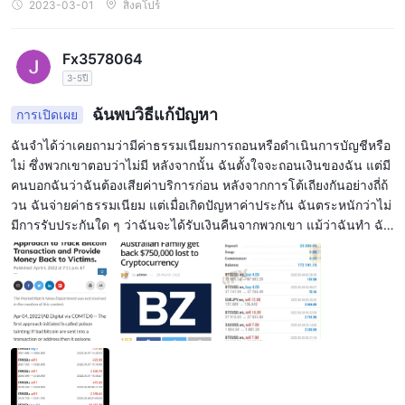
และกรอบเวลาที่รองรับ ลูกค้าสามารถดูได้จากตารางที่ให้ไว้
2023-03-01
สิงคโปร์
บทสรุป
Fx3578064
Swiss Marketsเป็นโบรกเกอร์ที่ได้รับการควบคุมโดยคณะกรรมการ
3-5ปี
กำกับหลักทรัพย์และตลาดหลักทรัพย์ไซปรัส พวกเขานำเสนอการเข้า
ถึงที่หลากหลายด้วยอินเทอร์เฟซที่ใช้งานง่าย เครื่องมือวิเคราะห์การซื้อ
ฉันพบวิธีแก้ปัญหา
การเปิดเผย
ขายหลายมิติผ่านแพลตฟอร์ม mt4 และวิธีการฝากและถอนที่หลาก
ฉันจำได้ว่าเคยถามว่ามีค่าธรรมเนียมการถอนหรือดำเนินการบัญชีหรือ
หลาย พวกเขาให้ความสำคัญกับความปลอดภัยของเงินทุนลูกค้า โดยมี
ไม่ ซึ่งพวกเขาตอบว่าไม่มี หลังจากนั้น ฉันตั้งใจจะถอนเงินของฉัน แต่มี
เงินฝากขั้นต่ำ $200 และรับประกันการประมวลผลธุรกรรมที่รวดเร็ว
คนบอกฉันว่าฉันต้องเสียค่าบริการก่อน หลังจากการโต้เถียงกันอย่างถี่ถ้
อย่างไรก็ตาม การถูกตั้งค่าสถานะในรายการคำเตือนของ wikifx
วน ฉันจ่ายค่าธรรมเนียม แต่เมื่อเกิดปัญหาค่าประกัน ฉันตระหนักว่าไม่
เป็นการส่งสัญญาณถึงความจำเป็นที่ผู้ใช้จะต้องดำเนินการตรวจสอบ
มีการรับประกันใด ๆ ว่าฉันจะได้รับเงินคืนจากพวกเขา แม้ว่าฉันทำ ฉัน
ถูกบังคับให้ใช้ตัวเลือกที่สอง บริษัทที่ฉันอัปโหลด รูปถ่าย.
สถานะของตนเอง
คำถามที่พบบ่อย (FAQ)
ถาม: ฉันต้องใช้เงินเท่าไหร่ในการเปิดบัญชี?
ตอบ: เงินฝากขั้นต่ำสำหรับการเริ่มต้นบัญชีใหม่คือ $200
ถาม: คือ Swiss Markets มีการควบคุม？
ตอบ: ใช่ นายหน้าได้รับการควบคุมโดย Cyprus Securities and
Exchange Commission (CYSEC) แต่เมื่อเร็ว ๆ นี้กระทรวงการค้าใน