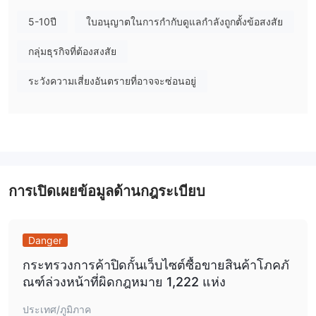
5-10ปี
ใบอนุญาตในการกำกับดูแลกำลังถูกตั้งข้อสงสัย
ข้อเสียข้อดี
ข้อดี:
ควบคุมโดยสำนักงานคณะกรรมการกำกับหลักทรัพย์
มันคือ
กลุ่มธุรกิจที่ต้องสงสัย
และตลาดหลักทรัพย์ไซปรัส (CYSEC)
เพื่อให้มั่นใจว่าเป็นไปตาม
ระวังความเสี่ยงอันตรายที่อาจจะซ่อนอยู่
มาตรฐานการกำกับดูแลที่เข้มงวด
สเปรดและค่าคอมมิชชั่นที่น่าดึงดูด
มันมี
ซึ่งสามารถช่วยให้
เทรดเดอร์รักษาต้นทุนการซื้อขายให้ต่ำได้
แพลตฟอร์มการซื้อขาย MT4
รองรับความนิยม
ซึ่งมีเครื่องมือ
สร้างกราฟขั้นสูง การซื้อขายอัตโนมัติผ่านที่ปรึกษาผู้เชี่ยวชาญ (EAs)
และสภาพแวดล้อมการซื้อขายที่ปลอดภัย
วิธีการฝากและถอนเงินที่หลากหลาย
การเปิดเผยข้อมูลด้านกฎระเบียบ
มันให้
มอบความยืดหยุ่น
และความสะดวกสบายให้กับลูกค้า
จุดด้อย:
Danger
ได้รับการทำเครื่องหมายในรายการเตือน WikiFx
มัน
ซึ่งอาจ
กระทรวงการค้าปิดกั้นเว็บไซต์ซื้อขายสินค้าโภคภั
ทำให้เกิดความกังวลเกี่ยวกับความน่าเชื่อถือและความน่าเชื่อถือได้ เป็น
ณฑ์ล่วงหน้าที่ผิดกฎหมาย 1,222 แห่ง
สิ่งสำคัญเสมอที่เทรดเดอร์จะต้องตรวจสอบสถานะเมื่อเลือกโบรกเกอร์
ประเทศ/ภูมิภาค