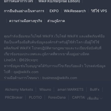
มีการค้นหาการโทร
|
WikiFX(Enterprise Edition)
|
ให้ไว้ในการตรวจสอบนี้อาจมีการเปลี่ยนแปลงได้เนื่องจากมีการอัปเดต
การยืนยันอย่างเป็นทางการ
|
EXPO
|
WikiResearch
|
วิธีใช้ VPS
บริการและนโยบายของบริษัทอยู่ตลอดเวลา
นอกจากนี้ วันที่ที่สร้างการตรวจสอบนี้อาจเป็นปัจจัยสำคัญที่ต้อง
|
ความร่วมมือทางธุรกิจ
|
ส่วนภูมิภาค
พิจารณา เนื่องจากข้อมูลอาจมีการเปลี่ยนแปลงตั้งแต่นั้นมา ดังนั้นผู้
อ่านควรตรวจสอบข้อมูลที่อัปเดตโดยตรงกับบริษัททุกครั้งก่อนตัดสินใจ
หรือดำเนินการใดๆ ความรับผิดชอบต่อการใช้ข้อมูลที่ให้ไว้ในบท
คุณกำลังเยี่ยมชมเว็บไซต์ WikiFX เว็บไซต์ WikiFX และผลิตภัณฑ์มือ
ถือเป็นเครื่องมือสืบค้นข้อมูลองค์กรสำหรับผู้ใช้ทั่วโลก เมื่อผู้ใช้ใช้
วิจารณ์นี้เป็นของผู้อ่านแต่เพียงผู้เดียว
ผลิตภัณฑ์ WikiFX โปรดปฏิบัติตามกฎหมายและระเบียบข้อบังคับที่
เกี่ยวข้องของประเทศและภูมิภาคที่พวกเขาตั้งอยู่อย่างมีสต
LineOA：@629cxqrc
หากข้อมูลเช่นใบอนุญาตได้รับการแก้ไขเรียบร้อยแล้ว โปรดส่งข้อมูล
ไปที่：qa@wikifx.com
ร่วมมือด้านการโฆษณา：business@wikifx.com
Alchemy Markets
Wisuno
amari MARKETS
BullFx
PRCBroker
PLOTIO
ForexDana
CAPITAL NINE
เพิ่มเติม
SV Trading
Cripmarkets
USG
HDFC Bank