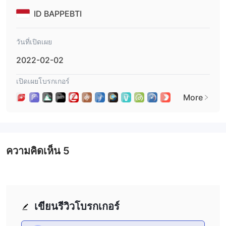
เป็น Swiss Markets ปลอดภัยหรือหลอกลวง？
ID BAPPEBTI
ได้รับการควบคุมโดยสำนักงานคณะกรรมการ
Swiss Markets
กำกับหลักทรัพย์และตลาดหลักทรัพย์ไซปรัส (CYSEC)
ซึ่งโดย
วันที่เปิดเผย
ทั่วไปจะให้ความมั่นใจในระดับหนึ่งว่าพวกเขาปฏิบัติตามมาตรฐานการ
กำกับดูแลเฉพาะเพื่อการซื้อขายที่ยุติธรรมและความโปร่งใสของลูกค้า
2022-02-02
อย่างไรก็ตาม แม้จะมีสถานะด้านกฎระเบียบ Swiss Markets ถูกตั้งค่า
เปิดเผยโบรกเกอร์
สถานะเนื่องจากมีอยู่ในรายการคำเตือนที่ออกโดย wikifx ซึ่งเป็น
แพลตฟอร์มที่ให้ข้อมูลบริการนายหน้าและอื่น ๆ
More
ได้รับการแจ้ง
Swiss Marketsเป็นส่วนหนึ่งของรายชื่อโบรกเกอร์ที่
ว่าอาจเป็นอันตราย
โดยหน่วยงานกำกับดูแล เมื่อวันที่ 2 กุมภาพันธ์
2022 โบรกเกอร์เหล่านี้มีการเปิดเผยข้อมูลในทางลบที่ออกโดย
กระทรวงการค้าในอินโดนีเซีย รายชื่อนี้บล็อกเว็บไซต์หลายแห่ง
ความคิดเห็น
5
เนื่องจากการมีส่วนร่วมในการซื้อขายสินค้าโภคภัณฑ์ล่วงหน้าและ
การพนันที่ผิดกฎหมายภายใต้ข้ออ้างในการซื้อขาย
ความเสี่ยงที่เกี่ยวข้อง Swiss Markets โดยทั่วไปจะมุ่งเน้นไปที่ประเด็น
ที่เกี่ยวข้องกับการถอนเงินและการปฏิบัติที่หลอกลวง ผู้ใช้มักรายงาน
เขียนรีวิวโบรกเกอร์
ปัญหาเมื่อพยายามถอนตัว
ประสบการณ์
เงินของพวกเขา - บาง
ครั้งมีการเรียกเก็บค่าธรรมเนียมที่ไม่คาดคิดและการถอนเงินอาจต้อง