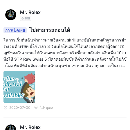
ประเภทบัญชี
Mr. Rolex
STP Classic และ STP
Swiss Marketsเสนอบัญชีหลักสองประเภท
6-10ปี
Raw
ฝากขั้นต่ำ $200
ทั้งคู่ด้วย
โมเดล STP เป็นกลไกในตลาดการ
ไม่สามารถถอนได้
การเปิดเผย
เงินที่อนุญาตการซื้อขายโดยตรงระหว่างผู้ซื้อและผู้ขาย โดยไม่ต้อง
ผ่านการแลกเปลี่ยนตัวกลางหรือการประมวลผลรูปแบบอื่นใด นี่หมาย
ในการเริ่มต้นฉันทำการฝากเงินผ่าน skrill และอัปโหลดหลักฐานการชำ
ถึงสภาพแวดล้อมแบบ non-dealing desk ซึ่งระบบจะประมวลผลคำสั่ง
ระเงินที่ บริษัท นี้ใช้เวลา 3 วันเพื่อให้เงินใช้ได้หลังจากติดต่อผู้จัดการบั
ญชีของฉันเธอขอให้ฉันอดทน หลังจากเริ่มซื้อขายฉันฝากเงินเพิ่ม 10k เ
ซื้อขายโดยอัตโนมัติ ซึ่งช่วยลดความจำเป็นในการใช้ dealing desk
พื่อให้ STP Raw Swiss 5 มีค่าคอมมิชชันที่ต่ำกว่าและหลังจากนั้นไม่กี่ชั่
ด้วยตนเอง
วโมง ทันทีที่ฉันติดต่อฝ่ายสนับสนุนพวกเขาบอกฉันว่าทุกอย่างเป็นปกติกั
บบัญชีของฉันฉันตัดสินใจถอนเงินฝาก + ผลกำไร 760 $ หลังจากฉันร
การงัด
อนานกว่าหนึ่งเดือน หลังจากการถอนเงินเงินถูกส่งกลับไปยัง Swiss Mar
Swiss Marketsเสนอระดับเลเวอเรจที่แตกต่างกันขึ้นอยู่กับประเภท
kes เพราะธนาคารตัวกลางของพวกเขาด้วยเหตุผลบางอย่างไม่ดำเนิน
บัญชีและเครื่องมือทางการตลาดที่มีการซื้อขาย สำหรับการซื้อขาย
การโดยใช้เงินจากบัญชีของฉัน 50 $ ฉันโทรหลายครั้งฉันได้ร้องเรียน
1:500 สำหรับ
ฟอเร็กซ์ เลเวอเรจค่อนข้างสูง - สามารถขึ้นไปได้
และหลังจาก 3 สัปดาห์ของการต่อสู้พวกเขายังคงสอบสวนคดีอยู่ ... ระวั
บัญชี STP Classic และสูงสุด 1:200 สำหรับบัญชี STP Raw
งตัวพวกเขาไม่ใช่นายหน้าที่จริงจังรวมถึงพวกเขาเป็น MM
2020-07-30
โปรตุเกส
สำหรับประเภทการซื้อขายอื่นๆ เช่น โลหะ พลังงาน ดัชนี และหุ้น
,
1:100
เลเวอเรจจะตั้งไว้ที่ 1%
หรือเท่ากับอัตราส่วนของ
. สิ่งนี้ใช้
เหมือนกันกับทั้งบัญชี STP Classic และ STP Raw
Mr. Rolex