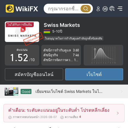
0
1
2
Swiss Markets
ไม่ได้รับการยืนยัน
3
0
5-10ปี
ใบอนุญาตในการกำกับดูแลกำลังถูกตั้งข้อสงสัย
0
4
1
กลุ่มธุรกิจที่ต้องสงสัย
คะแนน
ดัชนีการกำกับดูแล
3.60
ระวังความเสี่ยงอันตรายที่อาจจะซ่อนอยู่
1
.
5
2
ดัชนีธุรกิจ
7.46
/10
ดัชนีการจัดการความเสี่ยง
1.27
2
6
3
สมัครบัญชีออนไลน์
เว็บไซต์
3
7
4
4
8
5
เยี่ยมชมเว็บไซต์ Swiss Markets ในไซปรัส
Good
5
9
6
คำเตือน: ระดับคะแนนอยู่ในระดับต่ำ โปรดหลีกเลี่ยง
6
7
4
การตรวจพบก่อนหน้า 2026-08-07
ความเสี่ยง
7
8