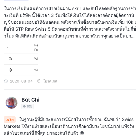
แพลตฟอร์มการซื้อขาย
ในการเริ่มต้นฉันทำการฝากเงินผ่าน skrill และอัปโหลดหลักฐานการชำ
ระเงินที่ บริษัท นี้ใช้เวลา 3 วันเพื่อให้เงินใช้ได้หลังจากติดต่อผู้จัดการบั
เมต้าเทรดเดอร์ 4 (MT4)
Swiss Marketsเสนอ
แพลตฟอร์มการซื้อ
ญชีของฉันเธอขอให้ฉันอดทน หลังจากเริ่มซื้อขายฉันฝากเงินเพิ่ม 10k เ
ขาย แพลตฟอร์มที่ครอบคลุมที่นำเสนอคุณสมบัติที่หลากหลายเพื่อช่วย
พื่อให้ STP Raw Swiss 5 มีค่าคอมมิชชันที่ต่ำกว่าและหลังจากนั้นไม่กี่ชั่
เทรดเดอร์ในการดำเนินการตามกลยุทธ์ ซึ่งเป็นหนึ่งในแพลตฟอร์มการ
วโมง ทันทีที่ฉันติดต่อฝ่ายสนับสนุนพวกเขาบอกฉันว่าทุกอย่างเป็นปกติกั
ซื้อขายที่ได้รับความนิยมและใช้กันอย่างแพร่หลายที่สุดในโลก มีให้
บบัญชีของฉันฉันตัดสินใจถอนเงินฝาก + ผลกำไร 760 $ หลังจากฉันร
Windows, Mac, iOS และ
บริการในอุปกรณ์หลายเครื่องรวมถึง
อนานกว่าหนึ่งเดือน หลังจากการถอนเงินเงินถูกส่งกลับไปยัง Swiss Mar
Android
ให้ความยืดหยุ่นและความสะดวกสบายแก่ผู้ใช้
kes เพราะธนาคารตัวกลางของพวกเขาด้วยเหตุผลบางอย่างไม่ดำเนิน
การฝากและถอนเงิน
การโดยใช้เงินจากบัญชีของฉัน 50 $ ฉันโทรหลายครั้งฉันได้ร้องเรียน
และหลังจาก 3 สัปดาห์ของการต่อสู้พวกเขายังคงสอบสวนคดีอยู่ ... ระวั
Swiss Marketsนำเสนอวิธีการฝากและถอนเงินที่หลากหลาย รวมถึง
งตัวพวกเขาไม่ใช่นายหน้าที่จริงจังรวมถึงพวกเขาเป็น MM
Visa, Mastercard, Maestro, Postepay, Giro Pay, Swift,
2020-08-04
โปรตุเกส
Sofort, EPS, iDeal, Przelewy24, Skrill และ Neteller
วิธีการ
ส่วนใหญ่รองรับสกุลเงินต่าง ๆ และดำเนินการฝากเงินได้ทันที อย่างไร
Bút Chì
ก็ตาม Swift อาจใช้เวลา 1-4 วันทำการในการดำเนินการฝากเงิน
6-10ปี
เมื่อพูดถึงการถอนเงิน Visa, Mastercard, Maestro, Skrill, Neteller
และ Swift จัดการสิ่งนี้ภายใน 24 ชั่วโมง Postepay, Giro Pay,
ในฐานะผู้ที่มีประสบการณ์น้อยในการซื้อขาย ฉันพบว่า Swiss
เฉลี่ย
Sofort, EPS, iDeal และ Przelewy24 ไม่รองรับการถอนเงิน
Markets ใช้งานง่ายและเนื้อหาด้านการศึกษามีประโยชน์มาก! แท้จริง
แล้วโบรกเกอร์นี้ดีที่สุด มาลองกันได้แล้ว 😀
สำหรับรายละเอียดโดยละเอียดของวิธีการฝากและถอนเงิน สกุลเงิน