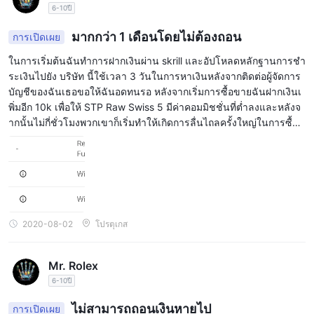
สิ่งสำคัญที่ควรทราบคือแม้ว่าเลเวอเรจที่สูงขึ้นจะช่วยเพิ่มผลกำไรได้
6-10ปี
แต่ก็สามารถเพิ่มการสูญเสียที่อาจเกิดขึ้นได้เช่นกัน ดังนั้นจึงควรใช้
มากกว่า 1 เดือนโดยไม่ต้องถอน
การเปิดเผย
อย่างรอบคอบและเทรดเดอร์ควรมีกลยุทธ์การบริหารความเสี่ยงที่คิดมา
อย่างดี
ในการเริ่มต้นฉันทำการฝากเงินผ่าน skrill และอัปโหลดหลักฐานการชำ
ระเงินไปยัง บริษัท นี้ใช้เวลา 3 วันในการหาเงินหลังจากติดต่อผู้จัดการ
สเปรดและคอมมิชชัน
บัญชีของฉันเธอขอให้ฉันอดทนรอ หลังจากเริ่มการซื้อขายฉันฝากเงินเ
พิ่มอีก 10k เพื่อให้ STP Raw Swiss 5 มีค่าคอมมิชชั่นที่ต่ำลงและหลังจ
Swiss Marketsดำเนินการด้วยบัญชีสองประเภทที่แตกต่างกัน ได้แก่
ากนั้นไม่กี่ชั่วโมงพวกเขาก็เริ่มทำให้เกิดการลื่นไถลครั้งใหญ่ในการซื้อข
stp classic และ stp raw โดยแต่ละประเภทมีสเปรดและโครงสร้างค่า
ายของฉัน ทันทีที่ฉันติดต่อฝ่ายสนับสนุนพวกเขาบอกว่าทุกอย่างเป็นปก
คอมมิชชั่นที่เป็นเอกลักษณ์ พวกเขาได้ออกแบบโครงสร้างเหล่านี้เพื่อ
ติกับบัญชีของฉันฉันตัดสินใจถอนเงินฝาก + กำไร 760 $ หลังจากที่ฉัน
ตอบสนองความต้องการทางการค้าที่หลากหลาย
รอมานานกว่าหนึ่งเดือน หลังจากถอนเงินแล้วเงินจะถูกส่งกลับไปยัง Swi
สำหรับบัญชี STP Classic สเปรดจะถูกตั้งค่าต่ำและไม่มีการเรียกเก็บ
ss Markes เนื่องจากธนาคารกลางของพวกเขาไม่ได้ดำเนินการด้วยเห
ค่าคอมมิชชั่นจากการซื้อขายฟอเร็กซ์ โลหะมีค่า และพลังงาน อย่างไร
ตุผลบางประการโดยนำเงินจากบัญชีของฉัน 50 $ ฉันได้โทรไปหลายค
ก็ตาม มีค่าคอมมิชชั่นคงที่ขั้นต่ำสำหรับดัชนีหุ้น
รั้งฉันได้ร้องเรียนและหลังจาก 3 สัปดาห์ของการต่อสู้พวกเขายังคงสอบ
2020-08-02
โปรตุเกส
ในทางกลับกัน ในบัญชี STP Raw พวกเขาเสนอสเปรดที่ต่ำมากหรือ
สวนคดีนี้ ... ระวังพวกเขาไม่ใช่โบรกเกอร์ที่ร้ายแรงและพวกเขาเป็น M
M
เป็นศูนย์ในการซื้อขายฟอเร็กซ์ สเปรดที่แคบลงนี้ยังเห็นได้ชัดในการ
Mr. Rolex
ซื้อขายโลหะมีค่าและพลังงาน สเปรดที่ต่ำกว่านี้มาพร้อมกับค่า
6-10ปี
ธรรมเนียมคอมมิชชั่น ในกรณีของดัชนีหุ้น เช่นเดียวกับ STP Classic
สเปรดได้รับการแก้ไขโดยมีค่าคอมมิชชันเล็กน้อย
ไม่สามารถถอนเงินหายไป
การเปิดเผย