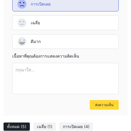
ใช้เวลานานเกินไปหรือดำเนินการไม่ถูกต้อง
การเปิดเผย
ใช้เวลา
มักจะนำไป
ค่าใช้จ่ายเพิ่มเติม.
สู่
นอกจากนี้ ผู้ใช้บางรายยังชี้ให้เห็นข้อกังวล
เกี่ยวกับการจัดการเงินฝากและความผิดปกติทางการค้าที่ไม่คาดคิดหลัง
เฉลี่ย
จากการฝากเงินจำนวนมาก ปัญหาไม่ได้รับการแก้ไขอย่างน่าพอใจ
แม้ว่าจะมีข้อร้องเรียนหลายครั้ง ทำให้เกิดข้อสงสัยเกี่ยวกับความน่าเชื่อ
ถือและความน่าเชื่อถือของแพลตฟอร์ม
ดีมาก
ตราสารตลาด
เนื้อหาที่คุณต้องการแสดงความคิดเห็น
ฟอเร็กซ์:
สิ่งนี้เกี่ยวข้องกับการซื้อขายในตลาดสกุลเงินโลก โดยเสนอ
คู่สกุลเงินที่หลากหลายสำหรับการซื้อขาย
กรุณาใส่...
โลหะ:
หมวดหมู่นี้อนุญาตให้ผู้ใช้ซื้อขายโลหะมีค่า เช่น ทองคำและ
เงิน
พลังงาน:
ลูกค้าของ Swiss Market มีโอกาสซื้อขายสินค้าโภคภัณฑ์
พลังงาน รวมถึงน้ำมันดิบและก๊าซธรรมชาติ
ดัชนี:
ส่งความเห็น
แพลตฟอร์มนี้นำเสนอดัชนีระดับโลกที่ช่วยให้เทรดเดอร์ได้
สัมผัสกับภาคส่วนต่างๆ ของเศรษฐกิจที่แตกต่างกัน
หุ้น:
ลูกค้ายังสามารถเลือกที่จะซื้อขายหุ้น โดยให้โอกาสในการลงทุน
ทั้งหมด
(5)
เฉลี่ย
(1)
การเปิดเผย
(4)
และซื้อขายหุ้นของบริษัทต่างๆ