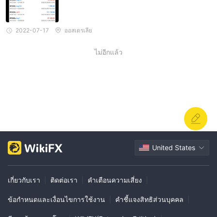
อินโดนีเซียติดธงทำเครื่องหมายว่ามีกิจกรรมที่ไม่ได้รับอนุญาต
ถาม: แพลตฟอร์มการซื้อขายทำอะไรได้บ้าง Swiss Markets
2022-07-17
ออสเตรเลีย
ใช้?
ก: Swiss Markets ใช้แพลตฟอร์ม metatrader 4 ภายใต้ใบอนุญาต
ไม่อีกแล้ว
white-label
ถาม: ทำไมล่ะ Swiss Markets อยู่ในรายการคำเตือน？
ก: กระทรวงการค้าในอินโดนีเซียระบุไว้ Swiss Markets อยู่ใน
รายการเตือนการซื้อขายสินค้าโภคภัณฑ์ล่วงหน้าที่ผิดกฎหมาย
ถาม: ฉันจะติดต่อได้อย่างไร Swiss Markets ?
ก: Swiss Markets สามารถติดต่อได้ทางโทรศัพท์: +44 (20)
36709704; +49 3021446981; +34 (91) 0756974; +357
25262934; อีเมล: support@swissmarkets.com และการส่ง
United States
ข้อความออนไลน์บนเว็บไซต์ก็มีให้เช่นกัน
คำเตือนความเสี่ยง
เกี่ยวกับเรา
|
ติดต่อเรา
|
คำเตือนความเสี่ยง
|
การซื้อขายออนไลน์มีความเสี่ยงสูง และคุณอาจสูญเสียเงินลงทุน
ข้อกำหนดและเงื่อนไขการใช้งาน
|
คำชี้แจงสิทธิส่วนบุคคล
|
ทั้งหมด ไม่เหมาะสำหรับเทรดเดอร์หรือนักลงทุนทุกคน โปรดตรวจสอบ
ให้แน่ใจว่าคุณเข้าใจความเสี่ยงที่เกี่ยวข้องและโปรดทราบว่าข้อมูลที่