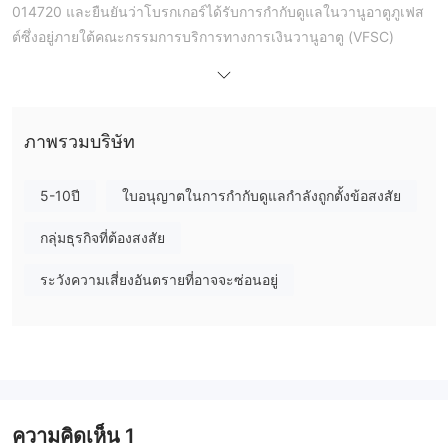
014720 และยืนยันว่าโบรกเกอร์ได้รับการกำกับดูแลในวานูอาตูภูเฟส
ต์ซึ่งอยู่ภายใต้คณะกรรมการบริการทางการเงินวานูอาตู (VFSC)
อย่างไรก็ตาม โบรกเกอร์นี้ไม่ได้รับการกำกับดูแลโดย ESMA หรือ FSA
และ VFSC ไม่มีข้อมูลเกี่ยวกับโบรกเกอร์นี้
ฉันสามารถซื้อขายอะไรบน BullFx ได้บ้าง?
ภาพรวมบริษัท
BullFx มีสิ่งที่ซื้อขายได้หกสิ่ง นักเทรดสามารถเพิ่มผลตอบแทนของพวก
เขาผ่านการความหลากหลาย
5-10ปี
ใบอนุญาตในการกำกับดูแลกำลังถูกตั้งข้อสงสัย
ประเภทบัญชี
กลุ่มธุรกิจที่ต้องสงสัย
มีบัญชีมาตรฐาน บัญชี ECN และบัญชีมืออาชีพรวมทั้งบัญชีเด
โม
สำหรับ BullFx
ระวังความเสี่ยงอันตรายที่อาจจะซ่อนอยู่
บัญชีมาตรฐานเป็นตัวเลือกที่ดีที่สุดสำหรับผู้ที่เพิ่งเริ่มเทรด
บัญชี ECN ใช้โดยนักเทรดที่ลงทุนในระยะยาว
บัญชีการซื้อขายมืออาชีพเหมาะสำหรับนักเทรดที่กล้าหาญ
BullFx ค่าธรรมเนียม
ค่าธรรมเนียมของ BullFx สูงกว่าเฉลี่ยในอุตสาหกรรม
ความคิดเห็น
1