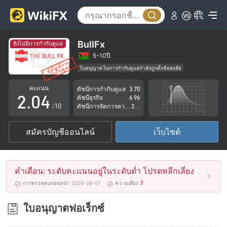
0
1
BullFx
ยังไม่มีการกำกับดูแล
0
2
5-10ปี
ใบอนุญาตในการกำกับดูแลกำลังถูกตั้งข้อสงสัย
1
3
กลุ่มธุรกิจที่ต้องสงสัย
คะแนน
ดัชนีการกำกับดูแล
3.70
ระวังความเสี่ยงอันตรายที่อาจจะซ่อนอยู่
2
.
0
4
ดัชนีธุรกิจ
6.96
/10
ดัชนีการจัดการความเสี่ยง
2.81
3
1
5
สมัครบัญชีออนไลน์
เว็บไซต์
4
2
6
5
3
7
คำเตือน: ระดับคะแนนอยู่ในระดับต่ำ โปรดหลีกเลี่ยง
6
4
8
2
การตรวจพบก่อนหน้า 2026-08-07
ความเสี่ยง
7
5
9
ใบอนุญาตฟอเร็กซ์
8
6