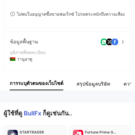
9
7
ไม่พบใบอนุญาตซื้อขายฟอเร็กซ์ โปรดตระหนักถึงความเสี่ยง
8
9
ข้อมูลพื้นฐาน
ภูมิภาคที่จดทะเบียน
วานูอาตู
ระยะเวลาดำเนินการ
5-10ปี
การระบุตัวตนของเว็บไซต์
สรุปข้อมูลบริษัท
ความ
ชื่อบริษัท
The Bull Prime Limited
ผู้ใช้ที่ดู
BullFx
ก็ดูเช่นกัน..
STARTRADER
Fortune Prime Global