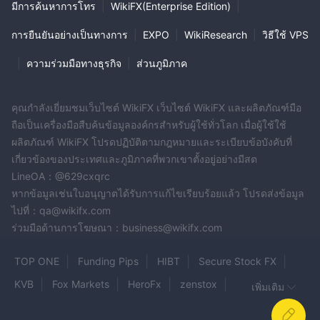
มีการค้นหาการโทร
|
WikiFX(Enterprise Edition)
|
การยืนยันอย่างเป็นทางการ
|
EXPO
|
WikiResearch
|
วิธีใช้ VPS
|
ความร่วมมือทางธุรกิจ
|
ส่วนภูมิภาค
คุณกำลังเยี่ยมชมเว็บไซต์ WikiFX เว็บไซต์ WikiFX และผลิตภัณฑ์มือ
ถือเป็นเครื่องมือสืบค้นข้อมูลองค์กรสำหรับผู้ใช้ทั่วโลก เมื่อผู้ใช้ใช้
ผลิตภัณฑ์ WikiFX โปรดปฏิบัติตามกฎหมายและระเบียบข้อบังคับที่
เกี่ยวข้องของประเทศและภูมิภาคที่พวกเขาตั้งอยู่อย่างมีสต
LineOA：@629cxqrc
หากข้อมูลเช่นใบอนุญาตได้รับการแก้ไขเรียบร้อยแล้ว โปรดส่งข้อมูล
ไปที่：qa@wikifx.com
ร่วมมือด้านการโฆษณา：business@wikifx.com
TOP ONE
Funding Pips
HIBT
Secure Stock FX
KVB
Fox Markets
HeroFx
zenstox
เพิ่มเติม
GIS Capital
OTTMarkets
IGM Forex
Worldex