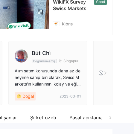
WikiFX Survey
Good
Swiss Markets
Kıbrıs
Bút Chì
Singapur
Doğrulanmamış
Alım satım konusunda daha az de
5
neyime sahip biri olarak, Swiss M
arkets'ın kullanımını kolay ve eğiti
m içeriklerini çok faydalı buluyoru
Doğal
2023-03-01
m! Gerçekten, bu komisyoncu en i
yisidir. Gelin ve bir deneyin. 😀
lışanlar
Şirket özeti
Yasal açıklama
Yorum