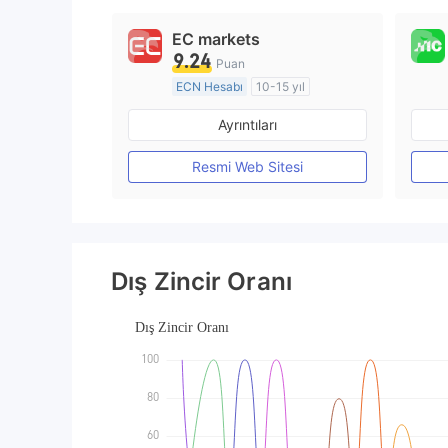
EC markets
9.24
Puan
ECN Hesabı
10-15 yıl
Düzenleyici Ülke/Bölge: Avustralya
Ayrıntıları
Pazar Yapıcılık (MM)
MT4 Tam Lisans
Resmi Web Sitesi
Dış Zincir Oranı