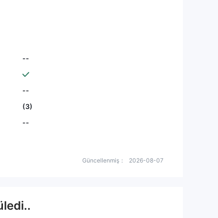
--
--
(3)
--
Güncellenmiş：
2026-08-07
ledi..