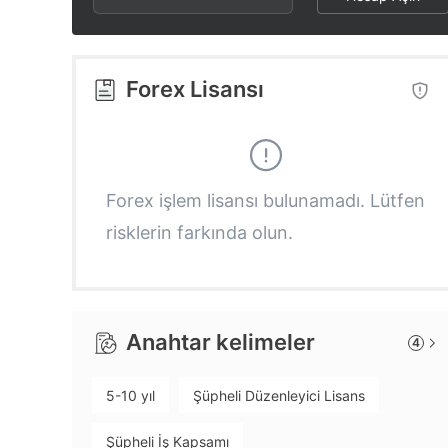
2
6
3
3
7
4
Forex Lisansı
4
8
5
5
9
6
Forex işlem lisansı bulunamadı. Lütfen
risklerin farkında olun.
6
7
7
8
Anahtar kelimeler
4
8
9
5-10 yıl
Şüpheli Düzenleyici Lisans
9
Şüpheli İş Kapsamı