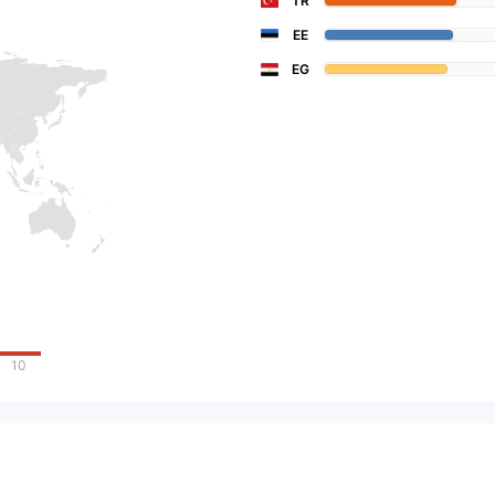
TR
EE
EG
10