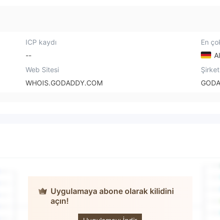
ICP kaydı
En çok
--
A
Web Sitesi
Şirket
WHOIS.GODADDY.COM
GODA
Uygulamaya abone olarak kilidini
açın!
Swiss Markets