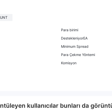
 to my trades. Immedia
g slippage to my trades. Immedia
ontacted support they t
tely I've contacted support they t
t everything is normal
old me that everything is normal
OUNT
count, i decide to with
with my account, i decide to with
eposit + the 760$ profi
draw the deposit + the 760$ profi
wait for more than a mon
t. After i wait for more than a mon
Para birimi
withdrawal the funds wer
th. After withdrawal the funds wer
DestekleniyorEA
 to Swiss Markes beca
e returned to Swiss Markes beca
intermediary bank for so
use their intermediary bank for so
Minimum Spread
didn't process, taking
me reason didn't process, taking
Para Çekme Yöntemi
ccount 50$. I have ma
from my account 50$. I have ma
 calls, i have made a co
de several calls, i have made a co
Komisyon
d after 3 weeks of the f
mplaint and after 3 weeks of the f
still investigating the ca
ight, they still investigating the ca
WARE THEY ARE NOT SE
se...BE AWARE THEY ARE NOT SE
OKER, PLUS THEY ARE
RIOUS BROKER, PLUS THEY ARE
MM.
tüleyen kullanıcılar bunları da görüntü