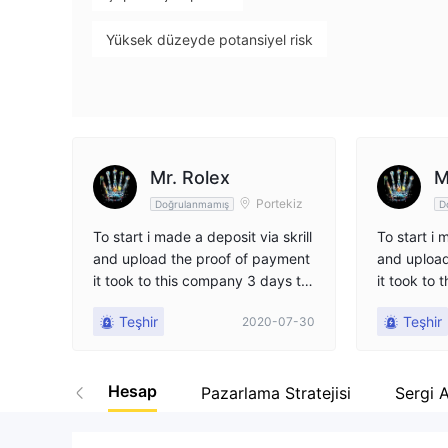
Yüksek düzeyde potansiyel risk
Mr. Rolex
M
Portekiz
Doğrulanmamış
D
To start i made a deposit via skrill
To start i 
and upload the proof of payment
and upload
it took to this company 3 days to
it took to
make the funds available, after c
make the f
Teşhir
Teşhir
2020-07-30
ontacting my account manager s
ontacting
he asks me to be patient. After st
he asks me 
art trading, i deposit more 10k to
art trading
Hesap
have the STP Raw Swiss 5 to hav
have the S
Pazarlama Stratejisi
Sergi A
e a lower commission and after a
e a lower 
few hours, they start to induce bi
few hours, 