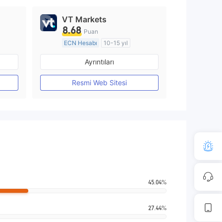
VT Markets
8.68
Puan
ECN Hesabı
10-15 yıl
Düzenleyici Ülke/Bölge: Avustralya
Düzenleyici Ülke/Bölge: Avustralya
Ayrıntıları
Pazar Yapıcılık (MM)
MT4 Tam Lisans
Resmi Web Sitesi
45.04%
27.44%