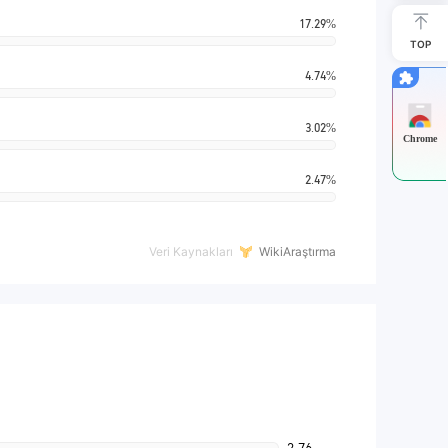
17.29%
TOP
4.74%
3.02%
Chrome
2.47%
Veri Kaynakları
WikiAraştırma