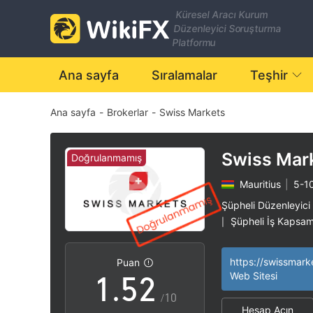
Küresel Aracı Kurum
Düzenleyici Soruşturma
Platformu
0
Ana sayfa
Sıralamalar
Teşhir
Ana sayfa
-
Brokerlar
-
Swiss Markets
1
2
Swiss Mar
Doğrulanmamış
Mauritius
|
5-10
3
0
Şüpheli Düzenleyici
Şüpheli İş Kapsam
|
0
4
1
Yüksek düzeyde po
|
https://swissmark
Puan
1
.
5
2
Web Sitesi
/10
Hesap Açın