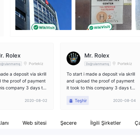
Şirket çalışanı
--
r. Rolex
Mr. Rolex
Portekiz
Portekiz
oğrulanmamış
Doğrulanmamış
made a deposit via skrill
To start i made a deposit via skrill
 the proof of payment
and upload the proof of payment
 this company 3 days to
it took to this company 3 days to
unds available, after c
make the funds available, after c
Teşhir
2020-08-02
2020-08-04
 my account manager s
ontacting my account manager s
to be patient. After st
he asks me to be patient. After st
, i deposit more 10k to
art trading, i deposit more 10k to
TP Raw Swiss 5 to hav
have the STP Raw Swiss 5 to hav
lanı
Web sitesi
Şecere
İlgili Şirketler
Ça
commission and after a
e a lower commission and after a
they start to induce bi
few hours, they start to induce bi