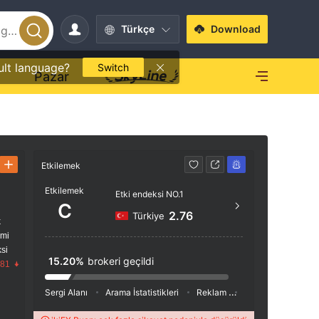
Türkçe
Download
ult language?
Switch
O
Pazar
Etkilemek
İletişim
Etkilemek
Etki endeksi NO.1
+44 
C
2.76
Türkiye
k
https
imi
06th 
si
ne, Ma
15.20%
brokeri geçildi
.81
Sergi Alanı
Arama İstatistikleri
Reklam
Sosyal Medya İnde