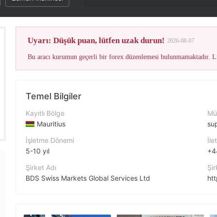
Bu b
Uyarı: Düşük puan, lütfen uzak durun!
2026-08-07
Bu aracı kurumun geçerli bir forex düzenlemesi bulunmamaktadır. Lü
Temel Bilgiler
Kayıtlı Bölge
Müş
Mauritius
su
İşletme Dönemi
İle
5-10 yıl
+4
Şirket Adı
Şir
BDS Swiss Markets Global Services Ltd
ht
Şirket Kısaltması
Şir
Swiss Markets
06