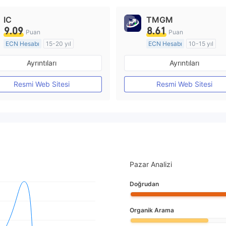
IC
TMGM
9.09
8.61
Puan
Puan
ECN Hesabı
15-20 yıl
ECN Hesabı
10-15 yıl
Düzenleyici Ülke/Bölge: Avustralya
Ayrıntıları
Ayrıntıları
Pazar Yapıcılık (MM)
Pazar Yapıcılık (MM)
MT4 Tam Lisans
MT4 Tam Lisans
Resmi Web Sitesi
Resmi Web Sitesi
Pazar Analizi
Doğrudan
Organik Arama