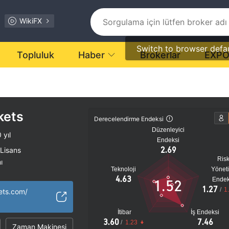
WikiFX
Switch to browser defa
Topluluk
Haber
Brokerlar
EXP
kets
Derecelendirme Endeksi
Düzenleyici
 yıl
Endeksi
2.69
 Lisans
Ris
ı
Teknoloji
Yönet
tansiyel risk
4.63
Endek
1.52
1.27
/
1
ets.com/
İtibar
İş Endeksi
3.60
7.46
/
1.23
Zaman Makinesi