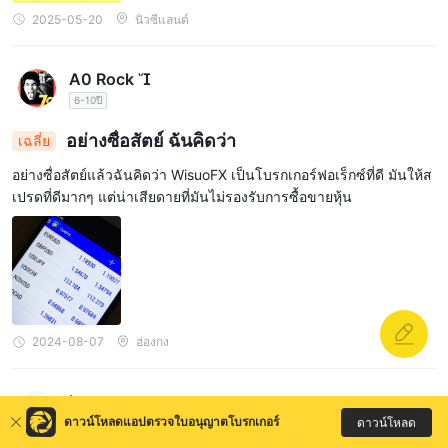
2025-05-20
นิวซีแลนด์
A0 Rock 
6-10ปี
อย่างซื่อสัตย์ ฉันคิดว่า
เฉลี่ย
อย่างซื่อสัตย์แล้วฉันคิดว่า WisuoFX เป็นโบรกเกอร์ฟอเร็กซ์ที่ดี มันให้ส
เปรดที่ดีมากๆ แต่น่าเสียดายที่มันไม่รองรับการซื้อขายหุ้น
2024-08-07
ฮ่องกง
hussw
ดาวน์โหลดแอปตรวจใบอนุญาตโบรกเกอร์
ดาวน์โหลด
6-10ปี