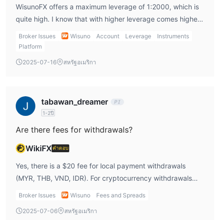
WisunoFX offers a maximum leverage of 1:2000, which is
quite high. I know that with higher leverage comes higher
risk, so I need to use it cautiously and be aware of the
Broker Issues
Wisuno
Account
Leverage
Instruments
potential for larger gains and losses.
Platform
2025-07-16
สหรัฐอเมริกา
tabawan_dreamer
1-2ปี
Are there fees for withdrawals?
WikiFX
คำตอบ
Yes, there is a $20 fee for local payment withdrawals
(MYR, THB, VND, IDR). For cryptocurrency withdrawals
(USDT), there’s no fee, which is convenient if I prefer using
Broker Issues
Wisuno
Fees and Spreads
crypto for transactions.
2025-07-06
สหรัฐอเมริกา