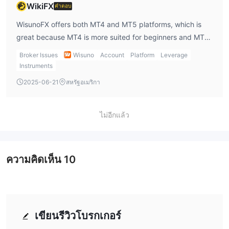
WikiFX
คำตอบ
WisunoFX offers both MT4 and MT5 platforms, which is
great because MT4 is more suited for beginners and MT5
offers advanced features for experienced traders. Both
Broker Issues
Wisuno
Account
Platform
Leverage
platforms are accessible on desktop, mobile, and web,
Instruments
which makes it easy for me to trade on the go.
2025-06-21
สหรัฐอเมริกา
ไม่อีกแล้ว
ความคิดเห็น
10
เขียนรีวิวโบรกเกอร์