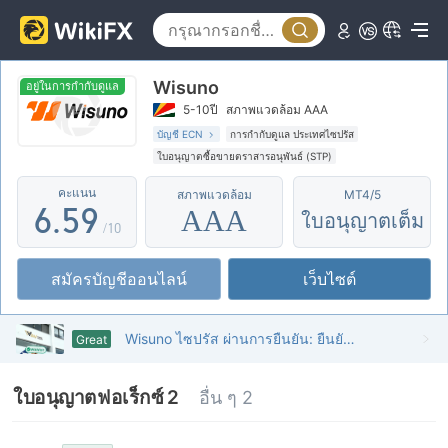
1
0
4
2
1
5
Wisuno
3
2
6
อยู่ในการกำกับดูแล
5-10ปี
สภาพแวดล้อม AAA
4
3
7
บัญชี ECN
การกำกับดูแล ประเทศไซปรัส
ใบอนุญาตซื้อขายตราสารอนุพันธ์ (STP)
5
4
8
ใบอนุญาต MT4 แบบเต็ม
ธุรกิจทั่วโลก
คะแนน
สภาพแวดล้อม
MT4/5
การกำกับดูแลในต่างประเทศ
6
.
5
9
AAA
ใบอนุญาตเต็ม
/10
7
6
สมัครบัญชีออนไลน์
เว็บไซต์
8
7
9
8
Wisuno ไซปรัส ผ่านการยืนยัน: ยืนยันสำนักงานปฏิบัติการแล้ว
Great
9
ใบอนุญาตฟอเร็กซ์ 2
อื่น ๆ 2