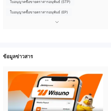
นักเทรดบน WisunoFX สามารถเทรดสินทรัพย์ที่เป็นที่นิยมได้รวมถึง
ใบอนุญาตซื้อขายตราสารอนุพันธ์ (STP)
Forex, ดัชนี, สินค้า, หุ้น, สกุลเงินดิจิทัล และ เหล็ก
ใบอนุญาตซื้อขายตราสารอนุพันธ์ (EP)
ประเภทบัญชี
ใบอนุญาต MT4 แบบเต็ม
ใบอนุญาต MT5 แบบเต็ม
บัญชีเซ็นต์
มีประเภทบัญชีที่แตกต่างกันสามประเภทบน WisunoFX:
เหรียญสหรัฐ, บัญชีมาตรฐาน, และบัญชี ECN
。
ธุรกิจทั่วโลก
การกำกับดูแลในต่างประเทศ
เลเวอเรจ
1:2000
WisunoFX มีเลเวอเรจสูงถึง
เลเวอเรจช่วยให้นักเทรด
สามารถควบคุมตำแหน่งใหญ่กว่าทุนของตนเองที่อนุญาตได้ อย่างไร
ข้อมูลข่าวสาร
ก็ตาม การมีเลเวอเรจมากขึ้นเท่ากับความเสี่ยงที่มากขึ้น
การกระจาย
การกระจายแบบลอย
ระดับบัญชี
WisunoFX มี
ที่เปลี่ยนแปลงตาม
สกุลเงิน
และ
$5
ในเรื่องค่าคอมมิชั่น WisunoFX คิดค่าใช้จ่ายให้กับผู้ใช้บัญชี ECN
ต่อคำสั่ง
แพลตฟอร์มการเทรด