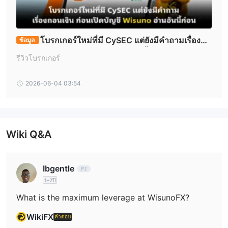
MT4
MT5
WisunoFX มี
และ
เป็นแพลตฟอร์มการเทรด
MT4 ย่อมาจาก MetaTrader 4 เป็นแพลตฟอร์มการเทรดอิเล็กทรอนิกส์
ที่ใช้กันอย่างแพร่หลาย ปล่อยตลาดในปี 2005 และตั้งแต่นั้นก็กลาย
โบรกเกอร์ใหม่ที่มี CySEC แต่ยังมีคำถามเรื่องถอ
ข้อมูล
เป็นหนึ่งในแพลตฟอร์มยอดนิยมสำหรับการเทรดฟอเร็กซ์และการเทรด
นเงิน ก่อนเปิดบัญชี Wisuno อ่านอันนี้ก่อน
รีวิวโบรกเกอร์
CFD (Contract for Difference) โดยเฉพาะอย่างยิ่งในกลุ่มนักเทรด
รายย่อย
2026-06-04 03:54
MT5 เป็นตัวแทนของ MT4 มันมีชุดคุณสมบัติที่ครอบคลุมมากกว่า
MT4 รวมถึงเฟรมเวิร์กเพิ่มเติม ตัวชี้วัดทางเทคนิคมากขึ้น และปฏิทิน
เศรษฐกิจที่รวมอยู่
การฝากเงินและการถอนเงิน
Wiki Q&A
การฝากเงิน
การถอนเงิน
Ibgentle
1-2ปี
What is the maximum leverage at WisunoFX?
WikiFX
คำตอบ