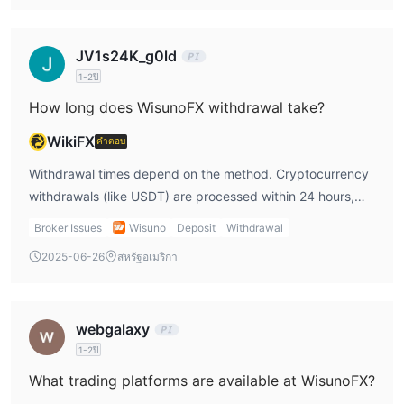
JV1s24K_g0ld
1-2ปี
How long does WisunoFX withdrawal take?
WikiFX
คำตอบ
Withdrawal times depend on the method. Cryptocurrency
withdrawals (like USDT) are processed within 24 hours,
which is really fast. Local payments and electronic
Broker Issues
Wisuno
Deposit
Withdrawal
payment systems like RMB can take a bit longer, but they
2025-06-26
สหรัฐอเมริกา
usually process within a day or so.
webgalaxy
1-2ปี
What trading platforms are available at WisunoFX?