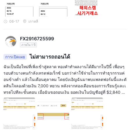
06-17
เกาหลี
FX2916725599
ภายใน 1 ปี
ไม่สามารถถอนได้
การเปิดเผย
ฉันเป็นมือใหม่ที่เพิ่งเข้าสู่ตลาด ทองคำทำผลงานได้ดีมากในปีนี้ เพื่อนๆ
รอบตัวบางคนกำลังเทรดฟอเร็กซ์ บอกว่าค่าใช้จ่ายในการทำธุรกรรมค่
อนข้างต่ำ แล้วในเดือนตุลาคม โดยบังเอิญฉันมาพบแพลตฟอร์มนี้และตั
ดสินใจลองด้วยเงิน 7,000 หยวน หลังจากสองเดือนของการเรียนรู้และเ
ทรดไปทีละขั้นตอน เมื่อฉันขอถอนเงิน ยอดเงินในบัญชีอยู่ที่ $2,840 แ
ต่ทันทีหลังจากยื่นคำขอนั้น แพลตฟอร์มได้หักเงินทั้งหมดออกจากบัญชีเ
ทรดของฉัน เป็นเวลาหลายวันที่แดชบอร์ดส่วนตัวแสดงสถานะเป็น "กำ
ลังดำเนินการ" โดยไม่มีเงินถูกโอนเข้าบัญชีธนาคารของฉันเลย นี่คือ
กำไรที่ฉันได้มาจากการเทรดด้วยตัวเอง ฉันทำธุรกิจอยู่ ทำไมฉันถึงถูกป
ฏิเสธการถอนเงิน? เมื่อฉันติดต่อฝ่ายบริการลูกค้า พวกเขาก็ยังคงหลบเลี่