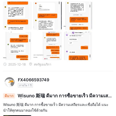
ยงปัญหา ฉันรอมาหลายวันในขณะที่พวกเขาเลี่ยงที่จะตอบคำถาม ปฏิเ
สธที่จะให้คำอธิบายที่ชัดเจนหรือกำหนดเวลาที่แน่นอนสำหรับการถอนเ
งิน ความหวังเดียวของฉันตอนนี้คือการติดต่อหน่วยงานที่เกี่ยวข้องที่สา
มารถช่วยแก้ไขปัญหาได้ แพลตฟอร์มนี้ไม่คุ้มค่ากับความเสี่ยง ทุกคนต้อ
งระมัดระวังในอนาคต
2025-12-18
สหรัฐอเมริกา
FX4066593749
ภายใน 1 ปี
Wisuno 斯瑞 ดีมาก การซื้อขายเร็ว มีความเสถี
ดีมาก
ยรและเชื่อถือได้ แนะนำให้ทุกคนมาลองใช้ด้วยกัน
Wisuno 斯瑞 ดีมาก การซื้อขายเร็ว มีความเสถียรและเชื่อถือได้ แนะ
นำให้ทุกคนมาลองใช้ด้วยกัน