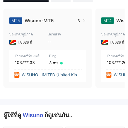
Wisuno-MT5
Wisu
MT5
MT4
6
ประเทศ/ภูมิภาค
เลเวอเรจ
ประเทศ/ภูมิภาค
--
เซเชลส์
เซเชลส์
IP ของเซิร์ฟเวอร์
Ping
IP ของเซิร์ฟเว
103.***.33
103.***.26
3 ms
WISUNO LIMITED (United King
WISUNO
dom)
dom)
ผู้ใช้ที่ดู
Wisuno
ก็ดูเช่นกัน..