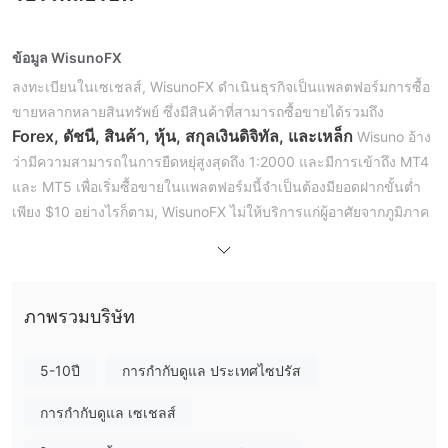
ข้อมูล WisunoFX
ลงทะเบียนในเซเชลส์, WisunoFX ดำเนินธุรกิจเป็นแพลตฟอร์มการซื้อ
ขายหลากหลายสินทรัพย์ ซึ่งมีสินค้าที่สามารถซื้อขายได้รวมถึง
Forex, ดัชนี, สินค้า, หุ้น, สกุลเงินดิจิทัล, และเหล็ก
Wisuno อ้าง
ว่ามีความสามารถในการยืดหยุ่สูงสุดถึง 1:2000 และมีการเข้าถึง MT4
และ MT5 เพื่อเริ่มซื้อขายในแพลตฟอร์มนี้จำเป็นต้องมียอดฝากขั้นต่ำ
เพียง $10 อย่างไรก็ตาม, WisunoFX ไม่ให้บริการแก่ผู้อาศัยจากภูมิภาค
หลายแห่ง
ข้อดีและข้อเสีย
WisunoFX เป็นเว็บไซต์ที่ถูกต้องหรือไม่?
Cyprus Securities and
WisunoFX ดำเนินการภายใต้
ภาพรวมบริษัท
Exchange Commission (CYSEC)
Seychelles
และ
Financial Services Authority (FSA)
อย่างไรก็ตาม การควบคุม
5-10ปี
การกำกับดูแล ประเทศไซปรัส
ของ FSA ของมันเป็น Offshore ซึ่งเพิ่มความเสี่ยงลงไป
การกำกับดูแล เซเชลส์
ฉันสามารถเทรดอะไรบน WisunoFX ได้บ้าง?