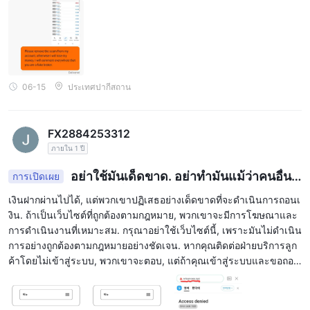
06-15
ประเทศปากีสถาน
FX2884253312
ภายใน 1 ปี
อย่าใช้มันเด็ดขาด. อย่าทำมันแม้ว่าคนอื่นจ
การเปิดเผย
ะพยายามชักชวนคุณให้ทำ.
เงินฝากผ่านไปได้, แต่พวกเขาปฏิเสธอย่างเด็ดขาดที่จะดำเนินการถอนเ
งิน. ถ้าเป็นเว็บไซต์ที่ถูกต้องตามกฎหมาย, พวกเขาจะมีการโฆษณาและ
การดำเนินงานที่เหมาะสม. กรุณาอย่าใช้เว็บไซต์นี้, เพราะมันไม่ดำเนิน
การอย่างถูกต้องตามกฎหมายอย่างชัดเจน. หากคุณติดต่อฝ่ายบริการลูก
ค้าโดยไม่เข้าสู่ระบบ, พวกเขาจะตอบ, แต่ถ้าคุณเข้าสู่ระบบและขอถอน
เงิน, พวกเขาจะไม่ตอบกลับเลย. ฉันโพสต์ข้อความนี้เผื่อมีคนอื่นถูกหลอ
ก.