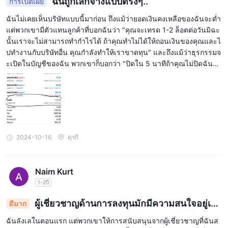
ฉันถูกเลิกจ้างแบบตรงๆ..
การเปิดเผย
ฉันไม่เคยเห็นบริษัทแบบนี้มาก่อน ถึงแม้ว่ายอดเงินคงเหลือของฉันจะต่ำ
แต่พวกเขามีตัวแทนลูกค้าที่บอกฉันว่า "คุณจะเทรด 1-2 ล็อตต่อวันมิฉะ
นั้นเราจะไม่สามารถทำกำไรได้ ถ้าคุณทำไม่ได้ให้ถอนเงินของคุณและไ
ปทำงานกับบริษัทอื่น คุณกำลังทำให้เราขาดทุน" และถึงแม้ว่าธุรกรรมจ
ะเปิดในบัญชีของฉัน พวกเขาก็บอกว่า "ปิดใน 5 นาทีถ้าคุณไม่ปิดฉันจะ
ปิด" ทั้งเสียงเสียดสีเสียวและพฤติกรรมแบบนี้ไม่ยอมรับได้ การทำธุรกร
รมได้กับยอดเงินคงเหลือ 800 ดอลลาร์สหรัฐไม่มีข้ออ้างอิงใด ๆ แบบนั้น
2024-10-16
ตุรกี
Naim Kurt
1-2ปี
ผู้เชี่ยวชาญด้านการลงทุนมักมีความสนใจอยู่เส
ดีมาก
มอ
ฉันลังเลในตอนแรก แต่พวกเขาให้การสนับสนุนจากผู้เชี่ยวชาญที่ฉันส