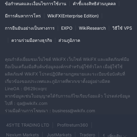
ข้อกำหนดและเงื่อนไขการใช้งาน
|
คำชี้แจงสิทธิส่วนบุคคล
|
มีการค้นหาการโทร
|
WikiFX(Enterprise Edition)
|
การยืนยันอย่างเป็นทางการ
|
EXPO
|
WikiResearch
|
วิธีใช้ VPS
|
ความร่วมมือทางธุรกิจ
|
ส่วนภูมิภาค
คุณกำลังเยี่ยมชมเว็บไซต์ WikiFX เว็บไซต์ WikiFX และผลิตภัณฑ์มือ
ถือเป็นเครื่องมือสืบค้นข้อมูลองค์กรสำหรับผู้ใช้ทั่วโลก เมื่อผู้ใช้ใช้
ผลิตภัณฑ์ WikiFX โปรดปฏิบัติตามกฎหมายและระเบียบข้อบังคับที่
เกี่ยวข้องของประเทศและภูมิภาคที่พวกเขาตั้งอยู่อย่างมีสต
LineOA：@629cxqrc
หากข้อมูลเช่นใบอนุญาตได้รับการแก้ไขเรียบร้อยแล้ว โปรดส่งข้อมูล
ไปที่：qa@wikifx.com
ร่วมมือด้านการโฆษณา：business@wikifx.com
4SYTE TRADING LTD
Profitreturn360
Nexium Markets
JustMarkets
Tradero
equiti
เพิ่มเติม