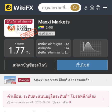
2
2
3
3
4
4
Maxxi Markets
ยังไม่มีการกำกับดูแล
5
5
2-5ปี
บัญชี ECN
0
6
6
ใบอนุญาตในการกำกับดูแลกำลังถูกตั้งข้อสงสัย
คะแนน
ดัชนีการกำกับดูแล
3.67
กลุ่มธุรกิจที่ต้องสงสัย
1
.
7
7
ดัชนีธุรกิจ
5.64
ระวังความเสี่ยงอันตรายที่อาจจะซ่อนอยู่
/10
ดัชนีการจัดการความเสี่ยง
2.13
2
8
8
สมัครบัญชีออนไลน์
เว็บไซต์
3
9
9
4
Maxxi Markets อียิปต์ ตรวจสอบแล้ว: ไม่พบการมีอยู่ทางกายภาพ
Danger
5
คำเตือน: ระดับคะแนนอยู่ในระดับต่ำ โปรดหลีกเลี่ยง
6
3
การตรวจพบก่อนหน้า 2026-08-06
ความเสี่ยง
7