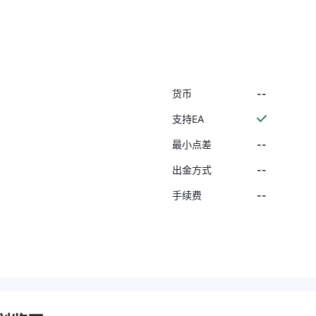
去寻找其他机构多年。感谢他们的
服务质量，我向每个人推荐。
--
货币
支持EA
--
最小点差
--
出金方式
--
手续费