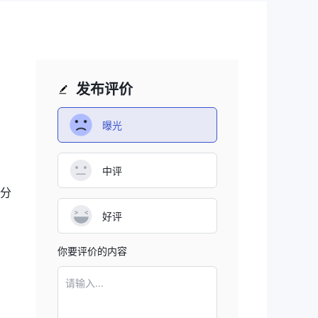
发布评价
曝光
中评
5分
好评
你要评价的内容
请输入...