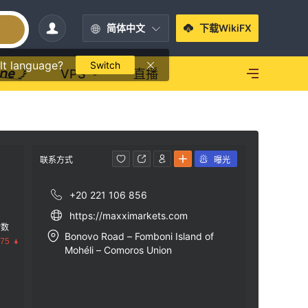
简体中文
下载WikiFX
lt language?
Switch
VPS
直播
联系方式
曝光
+20 221 106 856
https://maxximarkets.com
指数
Bonovo Road – Fomboni Island of
.75
Mohéli – Comoros Union