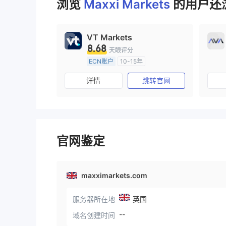
浏览
Maxxi Markets
的用户还浏
VT Markets
8.68
天眼评分
ECN账户
10-15年
澳大利亚监管
全牌照 (MM)
详情
跳转官网
主标MT4
官网鉴定
maxximarkets.com
服务器所在地
英国
--
域名创建时间