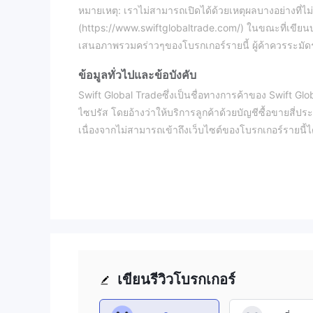
หมายเหตุ: เราไม่สามารถเปิดได้ด้วยเหตุผลบางอย่างที่ไ
(https://www.swiftglobaltrade.com/) ในขณะที่เขียนบทแน
เสนอภาพรวมคร่าวๆของโบรกเกอร์รายนี้ ผู้ค้าควรระมัดระว
ข้อมูลทั่วไปและข้อบังคับ
Swift Global Tradeซึ่งเป็นชื่อทางการค้าของ Swift Glo
ไซปรัส โดยอ้างว่าให้บริการลูกค้าด้วยบัญชีซื้อขายสี่ป
เนื่องจากไม่สามารถเข้าถึงเว็บไซต์ของโบรกเกอร์รายนี้ได
เลเวอเรจ สเปรด แพลตฟอร์มการซื้อขาย ฯลฯ
ในส่วนของระเบียบก็มีการตรวจสอบแล้วว่า Swift Global 
ดูแลบน wikifx ถูกระบุว่า “ไม่มีใบอนุญาต” และได้รับคะ
ตราสารตลาด
Swift Global Tradeเป็นแพลตฟอร์มการซื้อขายที่ครอบคลุม
สัญญาซื้อขายส่วนต่าง (CFD):
CFD ช่วยให้เทรดเดอ
เป็นเจ้าของจริง แนวทางนี้นำเสนอความยืดหยุ่นและศักย
เขียนรีวิวโบรกเกอร์
ทำให้เกิดโอกาสในการซื้อขายที่หลากหลาย
ฟอเร็กซ์ (แลกเปลี่ยนเงินตราต่างประเทศ):
Swift G