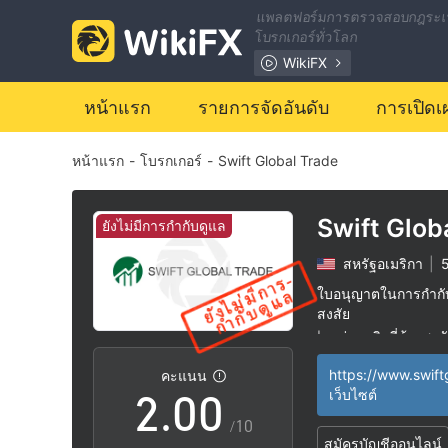
แพลตฟอร์มการตรวจสอบกฎระเ
โบรกเกอร์ทั่วโลก
WikiFX
หน้าแรก
รายการจัดอันดับ
การเปิดเ
หน้าแรก
-
โบรกเกอร์
-
Swift Global Trade
Swift Glob
ยังไม่มีการกำกับดูแล
สหรัฐอเมริกา
|
5
0
ใบอนุญาตในการกำกับด
สงสัย
1
กลุ่มธุรกิจที่ต้องสงส
|
ระวังความเสี่ยงอัน
|
คะแนน
2
.
0
0
เว็บไซต์
/10
สมัครบัญชีออนไลน์