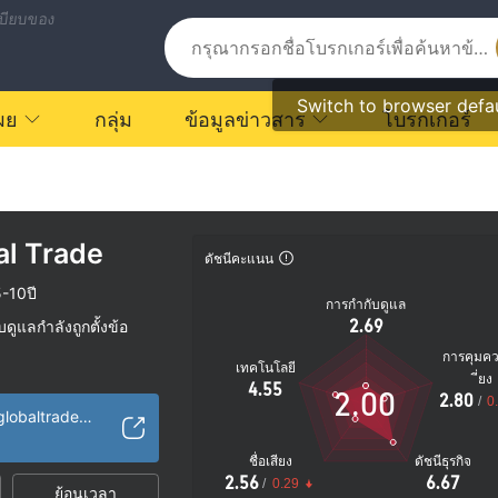
บียบของ
Switch to browser defa
ผย
กลุ่ม
ข้อมูลข่าวสาร
โบรกเกอร์
al Trade
ดัชนีคะแนน
-10ปี
การกำกับดูแล
2.69
ูแลกำลังถูกตั้งข้อ
การคุมค
เทคโนโลยี
ัย
ี่ยง
4.55
2.00
2.80
ตรายที่อาจจะซ่อนอยู่
/
0
https://www.swiftglobaltrade.com/indexone.php
ชื่อเสียง
ดัชนีธุรกิจ
2.56
6.67
/
0.29
ย้อนเวลา