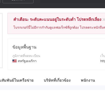
คำเตือน: ระดับคะแนนอยู่ในระดับต่ำ โปรดหลีกเลี่ยง
2
โบรกเกอร์นี้ไม่มีการกำกับดูแลฟอเร็กซ์ที่ถูกต้อง โปรดตระหนักถึงค
ข้อมูลพื้นฐาน
ภูมิภาคที่จดทะเบียน
เว็
สหรัฐอเมริกา
ht
ระยะเวลาดำเนินการ
5-10ปี
สัมพันธ์ในเครือข่าย
บริษัทที่เกี่ยวข้อง
พนักงาน
ชื่อบริษัท
Swift Global Trade