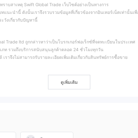
ม่ทราบสาเหตุ Swift Global Trade เว็บไซต์อย่างเป็นทางการ
ะนำนี้ ดังนั้นเราจึงรวบรวมข้อมูลที่เกี่ยวข้องจากอินเทอร์เน็ตเท่านั้นเพื
ังเกี่ยวกับปัญหานี้
bal Trade ltd ถูกกล่าวหาว่าเป็นโบรกเกอร์ฟอเร็กซ์ที่จดทะเบียนในประเทศ
ระเภท รวมถึงบริการสนับสนุนลูกค้าตลอด 24 ชั่วโมงทุกวัน
้ เราจึงไม่สามารถรับรายละเอียดเพิ่มเติมเกี่ยวกับสินทรัพย์การซื้อขาย
Trade ไม่ตกอยู่ภายใต้กฎระเบียบที่ถูกต้องใดๆ นั่นคือสาเหตุที่สถานะการกำ
แนนค่อนข้างต่ำที่ 1.18/10 โปรดตระหนักถึงความเสี่ยง
ดูเพิ่มเติม
ที่นำเสนอเครื่องมือทางการเงินที่หลากหลายแก่ลูกค้า เหล่านี้รวมถึง:
ร์สามารถเก็งกำไรความเคลื่อนไหวของราคาของสินทรัพย์ต่างๆ ได้โดยไม่ต
ภาพในการซื้อขายสินทรัพย์แบบเลเวอเรจ เช่น หุ้น สินค้าโภคภัณฑ์ และดัช
lobal Tradeยังอำนวยความสะดวกในการซื้อขายฟอเร็กซ์ ทำให้ลูกค้าสามา