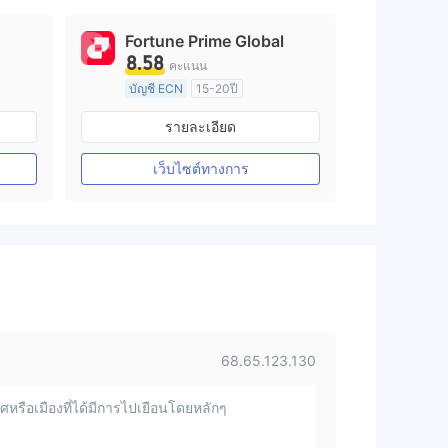
Fortune Prime Global
8.58
คะแนน
บัญชี ECN
15-20ปี
การกำกับดูแล ออสเตรเลีย
รายละเอียด
arket Making (MM)
ใบอนุญาต Market Making (MM)
ใบอนุญาต MT4 แบบเต็ม
เว็บไซต์ทางการ
68.65.123.130
หรือเมืองที่ได้มีการไปเยือนโดยหลักๆ