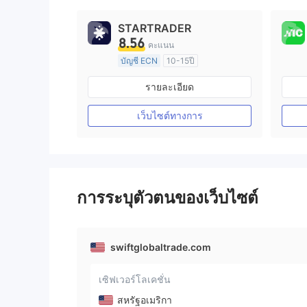
STARTRADER
8.56
คะแนน
บัญชี ECN
10-15ปี
การกำกับดูแล ออสเตรเลีย
รายละเอียด
ใบอนุญาต Market Making (MM)
ใบอนุญาต MT4 แบบเต็ม
เว็บไซต์ทางการ
การระบุตัวตนของเว็บไซต์
swiftglobaltrade.com
เซิฟเวอร์โลเคชั่น
สหรัฐอเมริกา