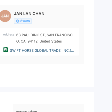
JAN LAN CHAN
ตัวแทน
Address
63 PAULDING ST, SAN FRANCISC
O, CA, 94112, United States
SWIFT HORSE GLOBAL TRADE, INC.(C
alifornia (United States))
ภาพรวมบริษัท