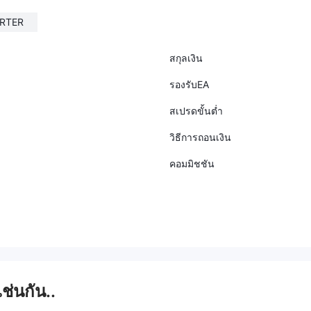
RTER
สกุลเงิน
รองรับEA
สเปรดขั้นต่ำ
วิธีการถอนเงิน
คอมมิชชัน
เช่นกัน..