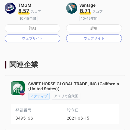
TMGM
vantage
8.57
8.71
スコア
スコア
10-15年間
10-15年間
オーストラリア規制
オーストラリア規制
詳細
詳細
マーケットメイキングライセンス（MM）
マーケットメイキングライセンス（MM）
ウェブサイト
ウェブサイト
MT4フルライセンス
MT4フルライセンス
関連企業
SWIFT HORSE GLOBAL TRADE, INC.(California
(United States))
アクティブ
アメリカ合衆国
登録番号
設立日
3495196
2021-06-15