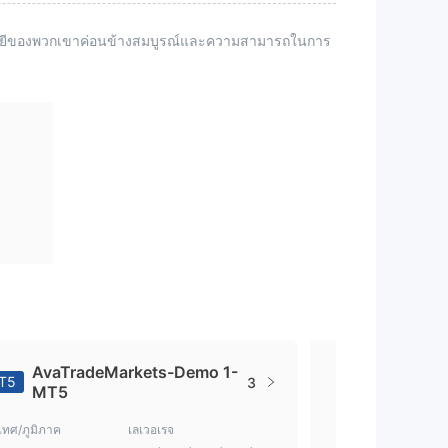
นโลยีของพวกเขาค่อนข้างสมบูรณ์และความสามารถในการ
AvaTradeMarkets-Demo 1-
Ava-De
T5
MT4
3
MT5
เทศ/ภูมิภาค
เลเวอเรจ
ประเทศ/ภูมิภาค