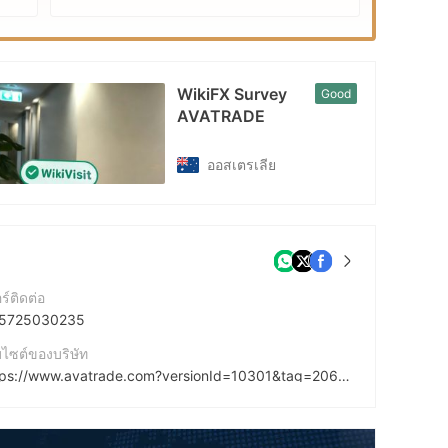
WikiFX Survey
Good
AVATRADE
ออสเตรเลีย
ร์ติดต่อ
5725030235
บไซต์ของบริษัท
https://www.avatrade.com?versionId=10301&tag=206585
cebook
ttps://www.facebook.com/AvaTradeOfficial