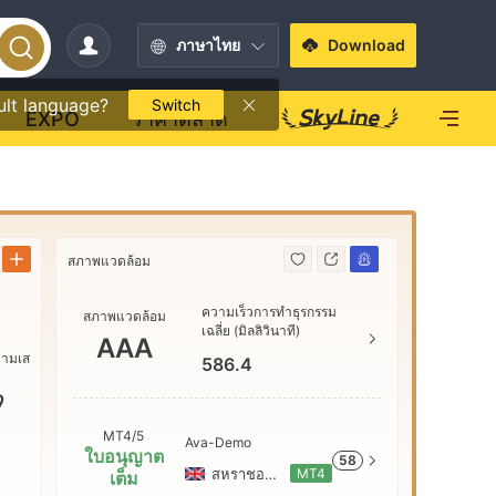
ภาษาไทย
Download
ult language?
Switch
EXPO
ราคาตลาด
สภาพแวดล้อม
สภาพแวดล้
ความเร็วการทำธุรกรรม
สภาพแวดล้อม
AAA
เฉลี่ย (มิลลิวินาที)
AAA
วามเส
586.4
AA
9
MT4/5
Ava-Demo
ใบอนุญาต
58
A
สหราชอาณาจักร
MT4
เต็ม