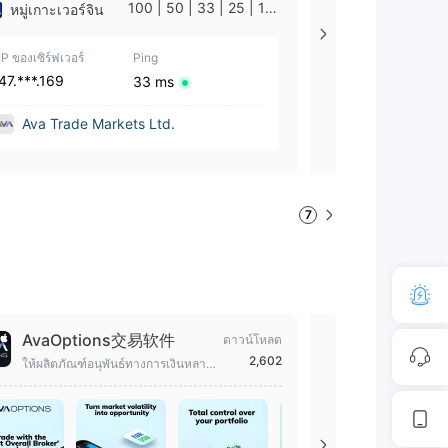
100 | 50 | 33 | 25 | 10
หมู่เกาะเวอร์จิน
--
| 1
IP ของเซิร์ฟเวอร์
Ping
IP ของเซิร์ฟเวอร์
47.***.169
18.***.151
33 ms
Ava Trade Markets Ltd.
Ava Trade Ltd
7
AvaOptions交易软件
AvaOption
ดาวน์โหลด
de
2,602
เทรดออปชันแล
ให้ผลิตภัณฑ์อนุพันธ์ทางการเงินหลาก
หลาย, โลหะมีค่า, สินค้าโภคภัณฑ์, ดัช
นีหุ้น