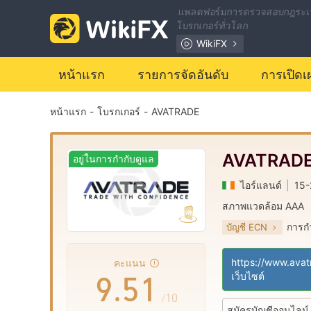
2
แพลตฟอร์มการตรวจสอบกฎระเ
โบรกเกอร์ทั่วโลก
3
WikiFX
หน้าแรก
รายการจัดอันดับ
การเปิดเ
4
0
หน้าแรก
-
โบรกเกอร์
-
AVATRADE
5
1
6
2
AVATRAD
อยู่ในการกำกับดูแล
ไอร์แลนด์
|
15-
7
3
สภาพแวดล้อม AAA
การกำ
บัญชี ECN
8
4
0
ใบอนุญาต Market
|
ใบอนุญาต MT4 แบ
|
คะแนน
9
.
5
1
เว็บไซต์
/10
สมัครบัญชีออนไลน์