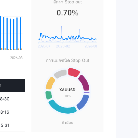
อัตรา Stop out
0.70%
การแยกชนิด Stop Out
ด
28:30
28:16
6 เดือน
55:31