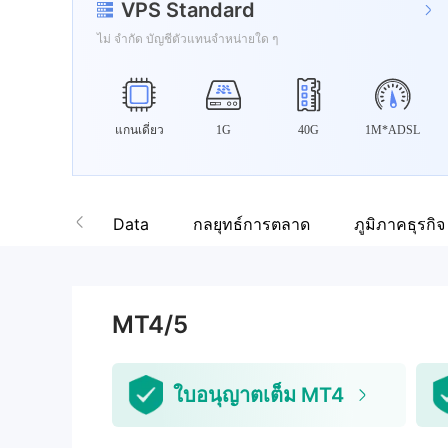
VPS Standard
ไม่ จำกัด บัญชีตัวแทนจำหน่ายใด ๆ
แกนเดี่ยว
1G
40G
1M*ADSL
อม
กลยุทธ์การตลาด
ภูมิภาคธุรกิจ
WikiFX Data
MT4/5
ใบอนุญาตเต็ม MT4