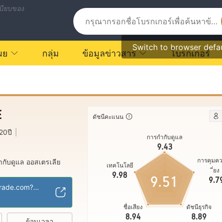
บียบของ
Switch to browser defa
ผย
กลุ่ม
ข้อมูลข่าวสาร
โบรกเกอร์
E
ดัชนีคะแนน
20ปี
|
การกำกับดูแล
9.43
การคุมค
กับดูแล ออสเตรเลีย
เทคโนโลยี
ี่ยง
 Making (MM)
9.98
9.51
9.7
บเต็ม
ธุรกิจทั่วโลก
|
https://www.avatrade.com?versionId=10301&tag=206585
ชื่อเสียง
ดัชนีธุรกิจ
8.94
8.89
ย้อนเวลา