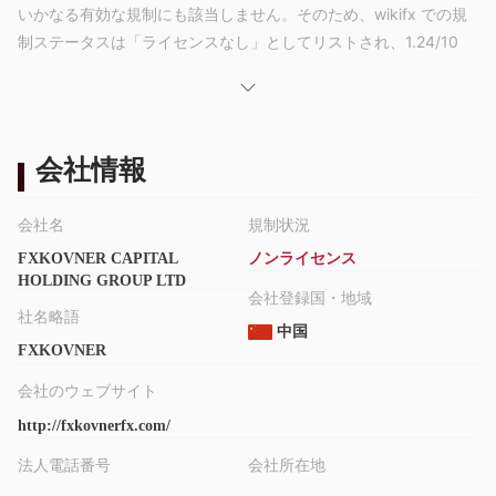
いかなる有効な規制にも該当しません。そのため、wikifx での規
制ステータスは「ライセンスなし」としてリストされ、1.24/10
という比較的低いスコアを獲得しています。リスクをご承知おき
ください。
市場手段
FXKOVNER主に外国為替取引を提供していると宣伝しています。
会社情報
ただし、取引可能な資産に関するより具体的な情報はインターネ
ット上では見つかりません。
会社名
規制状況
てこの作用
FXKOVNER CAPITAL
ノンライセンス
によって提供されるレバレッジ FXKOVNER上限は 1:300 です。
HOLDING GROUP LTD
レバレッジが大きいほど、預けた資本を失うリスクが大きくなる
会社登録国・地域
ことを心に留めておくことが重要です。レバレッジの使用は、あ
社名略語
中国
なたに有利に働くこともあれば、不利に働くこともあります。
FXKOVNER
スプレッド
会社のウェブサイト
FXKOVNERユーロ/米ドルの平均スプレッドは0.5ピップスである
http://fxkovnerfx.com/
と主張しています。
利用可能な取引プラットフォーム
法人電話番号
会社所在地
で取引できるプラットフォーム FXKOVNERは世界で最も広く使