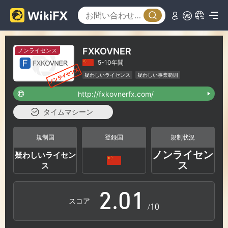
FXKOVNER
ノンライセンス
5-10年間
疑わしいライセンス
疑わしい事業範囲
ハイリスクレベル
http://fxkovnerfx.com/
タイムマシーン
0
規制国
登録国
規制状況
ノンライセン
疑わしいライセン
1
0
ス
ス
2
.
0
1
スコア
/10