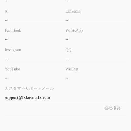
--
--
用されているメタトレーダーです5。いずれの場合も、取引プラ
ットフォームには mt4 または mt5 を使用することをお勧めしま
X
LinkedIn
す。外国為替トレーダーは、最も人気のある外国為替取引プラッ
--
--
トフォームとしてメタトレーダーの安定性と信頼性を高く評価し
FaceBook
WhatsApp
ています。エキスパートアドバイザー、アルゴ取引、複雑なイン
--
--
ジケーター、戦略テスターなどは、このプラットフォームで利用
できる高度な取引ツールの一部です。現在、メタトレーダー マー
Instagram
QQ
ケットプレイスでは 10,000 を超える取引アプリが利用可能であ
--
--
り、トレーダーはこれらを使用してパフォーマンスを向上させる
YouTube
WeChat
ことができます。 iOS や Android デバイスなどの適切なモバイル
端末を使用することで、mt4 および mt5 を通じて、いつでもど
--
--
こからでも取引できます。
カスタマーサポートメール
入金と出金
support@fxkovnerfx.com
最低初回入金要件 FXKOVNER100ドルだそうです。ただし、ブロ
ーカーは受け入れ可能な入出金方法については何も述べていませ
会社概要
ん。
顧客サポート
FXKOVNERのカスタマー サポートは、電話: +447741044970