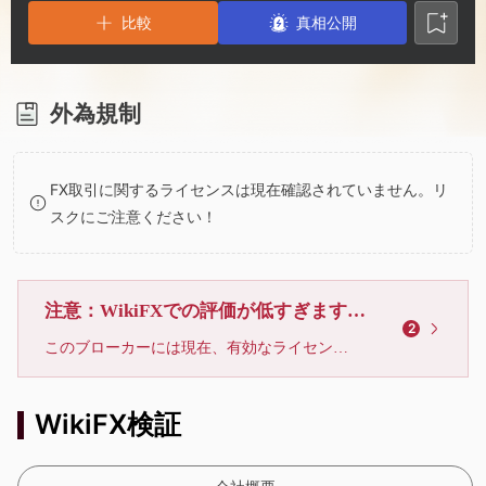
3
1
2
比較
真相公開
4
2
3
5
3
4
外為規制
6
4
5
FX取引に関するライセンスは現在確認されていません。リ
スクにご注意ください！
7
5
6
8
6
7
注意：WikiFXでの評価が低すぎます、利用しないでください
2
このブローカーには現在、有効なライセンスが確認されていません。リスクにご注意下さい！
9
7
8
WikiFX検証
8
9