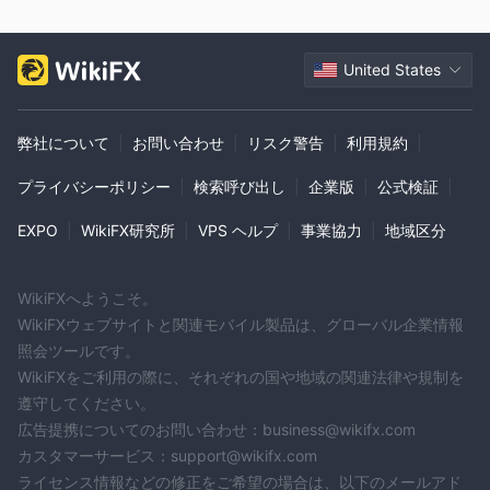
United States
弊社について
|
お問い合わせ
|
リスク警告
|
利用規約
|
プライバシーポリシー
|
検索呼び出し
|
企業版
|
公式検証
|
EXPO
|
WikiFX研究所
|
VPS ヘルプ
|
事業協力
|
地域区分
WikiFXへようこそ。
WikiFXウェブサイトと関連モバイル製品は、グローバル企業情報
照会ツールです。
WikiFXをご利用の際に、それぞれの国や地域の関連法律や規制を
遵守してください。
広告提携についてのお問い合わせ：business@wikifx.com
カスタマーサービス：support@wikifx.com
ライセンス情報などの修正をご希望の場合は、以下のメールアド