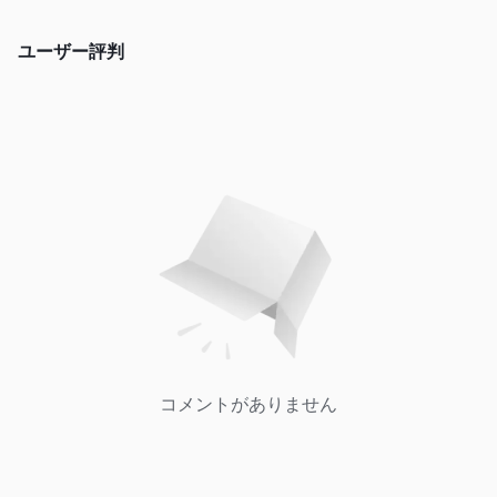
+447943190051、電子メール: support@ でご連絡いただけま
す。 FXKOVNER fx.com。 WhatsApp や LINE などのソーシャル
ユーザー評判
ネットワークでこのブローカーをフォローすることもできます。
会社の住所: 英国、ドバイ、ニュージーランド、米国、香港。
リスク警告
オンライン取引にはかなりのリスクが伴い、投資した資金をすべ
て失う可能性があります。すべてのトレーダーや投資家に適して
いるわけではありません。関連するリスクを必ずご理解いただ
き、この記事に含まれる情報は一般的な情報提供のみを目的とし
ていることにご注意ください。
コメントがありません