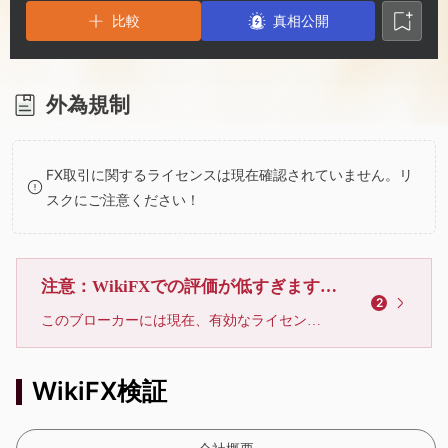
2
8
比較
真相公開
3
9
4
外為規制
5
FX取引に関するライセンスは現在確認されていません。リ
スクにご注意ください！
6
7
注意：WikiFXでの評価が低すぎます、利用しないでください
2
このブローカーには現在、有効なライセンスが確認されていません。リスクにご注意下さい！
8
WikiFX検証
9