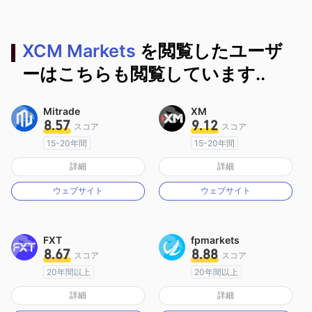
XCM Markets
を閲覧したユーザ
ーはこちらも閲覧しています..
Mitrade
XM
8.57
9.12
スコア
スコア
15-20年間
15-20年間
オーストラリア規制
オーストラリア規制
詳細
詳細
マーケットメイキングライセンス（MM）
マーケットメイキングライセンス（MM）
ウェブサイト
ウェブサイト
自社開発
MT4フルライセンス
FXT
fpmarkets
8.67
8.88
スコア
スコア
20年間以上
20年間以上
オーストラリア規制
オーストラリア規制
詳細
詳細
マーケットメイキングライセンス（MM）
マーケットメイキングライセンス（MM）