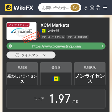
3
1
4
2
XCM Markets
ノンライセンス
2-5年間
5
3
疑わしいライセンス
疑わしい事業範囲
ハイリスクレベル
https://www.xcinvesting.com/
6
4
タイムマシーン
7
5
規制国
登録国
規制状況
ノンライセン
疑わしいライセン
0
8
6
ス
ス
1
.
9
7
スコア
/10