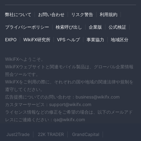
利用可能な最大レバレッジはいくらですか?
XCM Markets使用できる最大取引レバレッジは最大 1:400 であ
弊社について
|
お問い合わせ
|
リスク警告
|
利用規約
|
ると主張しています。
プライバシーポリシー
|
検索呼び出し
|
企業版
|
公式検証
|
EXPO
|
WikiFX研究所
|
VPS ヘルプ
|
事業協力
|
地域区分
WikiFXへようこそ。
WikiFXウェブサイトと関連モバイル製品は、グローバル企業情報
照会ツールです。
WikiFXをご利用の際に、それぞれの国や地域の関連法律や規制を
遵守してください。
広告提携についてのお問い合わせ：business@wikifx.com
カスタマーサービス：support@wikifx.com
ライセンス情報などの修正をご希望の場合は、以下のメールアド
レスにご連絡ください：qa@wikifx.com
Just2Trade
22K TRADER
GrandCapital