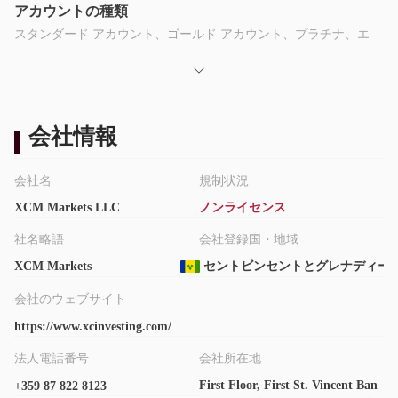
アカウントの種類
スタンダード アカウント、ゴールド アカウント、プラチナ、エ
リート アカウントは、個人顧客とプロフェッショナル クライア
ントの両方が利用できるオプションです。しかし、 XCM
Marketsアカウントの詳細な機能は記載されていません。
ライブアカウントの他に、デモアカウントやイスラムアカウント
会社情報
も利用できます。
スプレッドと手数料
会社名
規制状況
手数料が指定されていない場合、スプレッドは取引口座によって
XCM Markets LLC
ノンライセンス
決定されます。正直に言うと、提供されているスプレッドは
XCM Marketsかなり広く、ユーロ/米ドルのスプレッドは4ピップ
社名略語
会社登録国・地域
スから始まります。 gbp/usdペア6ピップス。
XCM Markets
セントビンセントとグレナディー
てこの作用
XCM Markets最大 1:400 の取引レバレッジを提供すると主張し
会社のウェブサイト
ていますが、いかなる種類の取引プラットフォームにも、さらに
https://www.xcinvesting.com/
はクライアント エリアにもアクセスできなかったため、確認でき
法人電話番号
会社所在地
ませんでした。
First Floor, First St. Vincent Ban
+359 87 822 8123
レバレッジは利益と損失の両方を増幅させる可能性があるため、