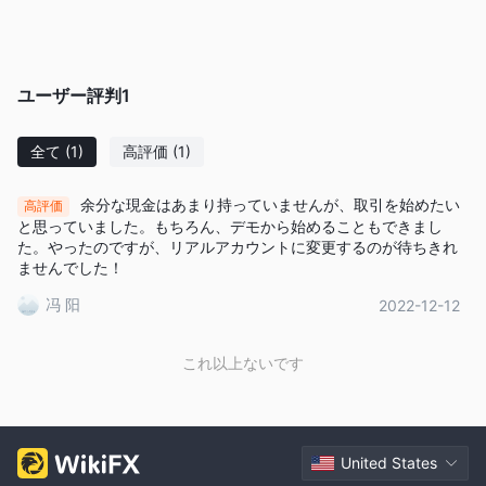
電子メール: support@xcinvesting.com
会社の住所: セントビンセントおよびグレナディーン諸島、キン
グスタウン、ジェームス ストリート、ファースト セント ビンセ
ユーザー評判
1
ント銀行株式会社ビルの 1 階。
リスク警告
全て
(1)
高評価
(1)
外国為替、仮想通貨、デリバティブなどのレバレッジ商品の取引
は、資本に高いリスクを伴うため、すべての投資家に適している
余分な現金はあまり持っていませんが、取引を始めたい
高評価
わけではありません。投資の目的と経験レベルを考慮して、関連
と思っていました。もちろん、デモから始めることもできまし
するリスクを十分に理解してください。
た。やったのですが、リアルアカウントに変更するのが待ちきれ
この記事に記載されている情報は、参照のみを目的としていま
ませんでした！
す。
冯 阳
2022-12-12
長所短所
よくある質問
これ以上ないです
どの取引商品で取引できるか
XCM Markets
？
XCM Markets外国為替、貴金属、指数、株式へのアクセスを提供
します。
する XCM Marketsデモ口座を提供しますか？
United States
はい、 XCM Marketsデモ口座を提供しています。