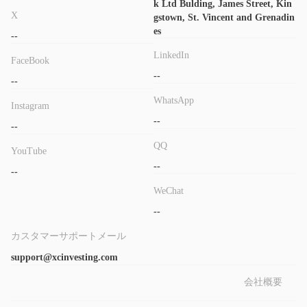
k Ltd Bulding, James Street, Kin
経験の浅い投資家にとっては壊滅的な損失をもたらす可能性があ
X
gstown, St. Vincent and Grenadin
ります。取引の世界を始めたばかりの場合は、1:10 以下の低いサ
es
--
イズに固執するのが最善です。
LinkedIn
取引プラットフォーム
FaceBook
--
XCM Marketsは、どのような取引プラットフォームを提供してい
--
るかについて明確な情報を提供していません。
WhatsApp
Instagram
お支払い方法
--
--
にアクセスできなかったため、 XCM Marketsクライアントエリ
QQ
アでは、ブローカーがウェブサイトで言及しているすべての支払
YouTube
い方法が利用可能かどうかはわかりません。ビザ、マスターカー
--
--
ド、スクリル、ネッテラー、そしてさまざまな銀行のロゴを見ま
WeChat
したが、このような詐欺ブローカーの場合は、通常は許可されて
--
いない指定された入金方法で送金することを強制される可能性が
あります。チャージバック。
カスタマーサポートメール
顧客サポート
support@xcinvesting.com
お問い合わせや取引関連の問題がある場合は、 XCM Markets次
会社概要
の連絡チャネルを通じて連絡できます。
電話: +359 87 822 8123