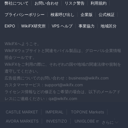
弊社について
|
お問い合わせ
|
リスク警告
|
利用規約
|
プライバシーポリシー
|
検索呼び出し
|
企業版
|
公式検証
|
EXPO
|
WikiFX研究所
|
VPS ヘルプ
|
事業協力
|
地域区分
WikiFXへようこそ。
WikiFXウェブサイトと関連モバイル製品は、グローバル企業情報
照会ツールです。
WikiFXをご利用の際に、それぞれの国や地域の関連法律や規制を
遵守してください。
広告提携についてのお問い合わせ：business@wikifx.com
カスタマーサービス：support@wikifx.com
ライセンス情報などの修正をご希望の場合は、以下のメールアド
レスにご連絡ください：qa@wikifx.com
CASTLE MARKET
IMPERIAL
TOPONE Markets
AVORA MARKETS
INVESTIZO
UNIGLOBE markets
さらに