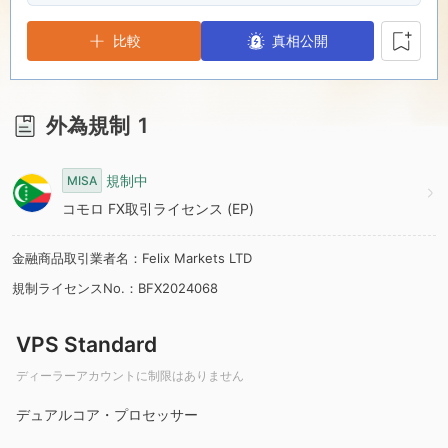
6
1
9
比較
真相公開
7
2
8
3
外為規制
1
9
4
規制中
MISA
コモロ FX取引ライセンス (EP)
5
金融商品取引業者名：Felix Markets LTD
規制ライセンスNo.：BFX2024068
6
VPS Standard
7
ディーラーアカウントに制限はありません
8
デュアルコア・プロセッサー