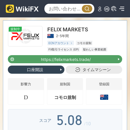
1
2
FELIX MARKETS
規制中
0
3
2-5年間
ECNアカウント
コモロ規制
1
4
FX取引ライセンス (EP)
疑わしい事業範囲
中リスク
オフショア規制
https://felixmarkets.trade/
2
5
口座開設
タイムマシーン
3
6
影響力
規制国
登録国
D
コモロ規制
4
7
5
.
0
8
スコア
/10