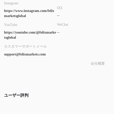
Instagram
PC（Windows）、
用しています。このプラットフォームは
QQ
https://www.instagram.com/felix
Mac、モバイル（iOSおよびAndroid）
で利用できます。経
--
marketsglobal
験豊富なトレーダーにはMT5がより適しています。MT5はさまざ
まな取引戦略を提供するだけでなく、EAシステムも実装していま
WeChat
YouTube
す。
--
https://youtube.com/@felixmarke
tsglobal
入金と出金
カスタマーサポートメール
$100
最低入金額は
です。ただし、送金処理時間と関連する手数
support@felixmarkets.com
料は不明です。
会社概要
ユーザー評判