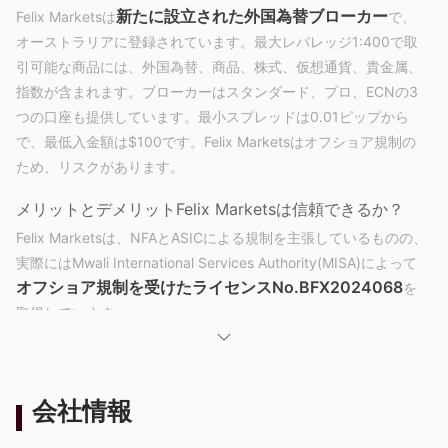
新たに設立された外国為替ブローカー
Felix Marketsは
で、
オーストラリアに登録されています。最大レバレッジ1:400で取
引可能な商品には、外国為替、商品、株式、仮想通貨、貴金属、
指数が含まれます。ブローカーはスタンダード、プロ、ECNの3
つの口座も提供しています。最小スプレッドは0.01ピップから
で、最低入金額は$100です。Felix Marketsはオフショア規制の
ため、リスクがあります。
メリットとデメリット
Felix Marketsは信頼できるか？
Felix Marketsは、NFAとASICによる規制を主張しているものの、
実際にはMwali International Services Authority(MISA)によって
オフショア規制
を受けた
ライセンスNo.BFX2024068
を
取得しています。
Felix Marketsで何が取引できるの？
外国為替、商品、株式、暗号通貨、金
Felix Marketsは、
会社情報
属、指数
など、1,000以上の取引可能な金融商品を提供していま
す。