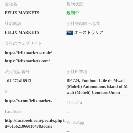
会社名
規制状況
アカウントの種類
FELIX MARKETS
規制中
スタンダード、プロ、ECN
Felix Marketsには、
の3つのアカ
社名略語
会社登録国・地域
ウントタイプがあります。低スプレッドを希望するトレーダーは
プロやECNアカウントを選ぶことができますし、予算が少ない方
FELIX MARKETS
オーストラリア
はスタンダードアカウントを開設することができます。また、デ
会社のウェブサイト
モアカウントは主にトレーダーが取引プラットフォームに慣れる
https://felixmarkets.trade/
ためや教育目的に使用されます。
https://felixmarkets.com/
Felix Marketsの手数料
法人電話番号
会社所在地
0.01ピップ
スプレッドは
からです。スプレッドが低いほど流動
BP 724, Fomboni L'île de Mwali
+61 272418913
性が高くなります。
(Mohéli) Autonomous Island of M
X
wali (Mohéli) Comoros Union
レバレッジ
https://x.com/felixmarkets
1:400
LinkedIn
最大レバレッジは
であり、利益と損失が400倍になりま
す。
FaceBook
--
http://facebook.com/profile.php?i
WhatsApp
取引プラットフォーム
d=61562186601849&locale
MT5
--
Felix Marketsは、信頼性のある
取引プラットフォームを使