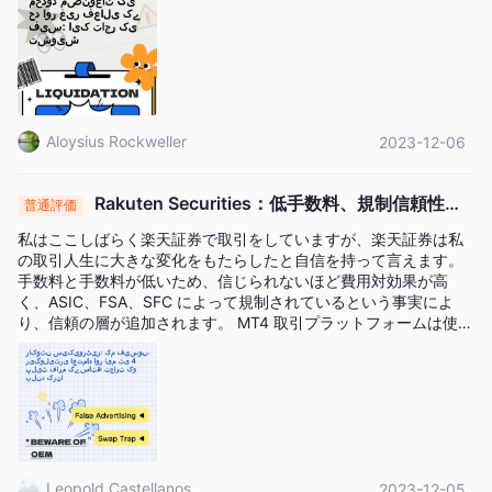
の手数料が減少することに注意してください。上記の手数料率
特にたまにトレーダーを利用する人にとっては、少し厳しいよう
です。
は、月あたりの想定元本 USD が 300,000,000 米ドル未満の取
引を対象としています。さらに、ブローカーは他の通貨ペアや取
引商品に対して異なるスプレッドと手数料を設定している場合が
あります。
Aloysius Rockweller
2023-12-06
取引プラットフォーム
Rakuten Securities：低手数料、規制信頼性、
普通評価
強力なMT4ツールでトレーディングを向上させる
私はここしばらく楽天証券で取引をしていますが、楽天証券は私
の取引人生に大きな変化をもたらしたと自信を持って言えます。
手数料と手数料が低いため、信じられないほど費用対効果が高
く、ASIC、FSA、SFC によって規制されているという事実によ
り、信頼の層が追加されます。 MT4 取引プラットフォームは使い
やすく、高度なチャート ツールが私の分析に役立ちました。
Leopold Castellanos
2023-12-05