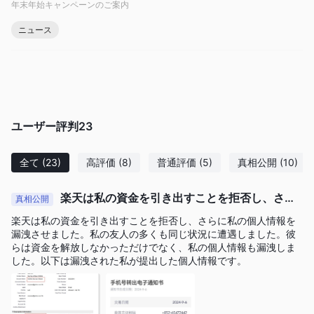
年末年始キャンペーンのご案内
外国為替取引口座の開設に興味がある人は、まず登録プロセスを
完了する必要があります。でアカウントを申請すると、 楽天証券
ニュース
、ブローカーが開始するために必要なすべての情報を提供するよ
うに設計された一連の質問が表示されます。
デモ口座
の 楽天証券デモ口座には仮想通貨が資金として提供され、
ユーザー評判
23
metatrader4 プラットフォームへのアクセスが与えられます。デ
モアカウントには次の機能が含まれます。
• 50 を超える商品 (外国為替、金属、指数) が取引可能。
全て
(23)
高評価
(8)
普通評価
(5)
真相公開
(10)
• リアルタイムのスプレッド、迅速な執行、および小売顧客の場
合は最大 30:1、プロフェッショナル顧客の場合は 400:1 のレバ
楽天は私の資金を引き出すことを拒否し、さら
真相公開
に私の個人情報を漏洩させます。
レッジ。
楽天は私の資金を引き出すことを拒否し、さらに私の個人情報を
• デモ口座は、ライブ MT4 プラットフォームと同じ価格フィー
漏洩させました。私の友人の多くも同じ状況に遭遇しました。彼
らは資金を解放しなかっただけでなく、私の個人情報も漏洩しま
ドを利用します。
した。以下は漏洩された私が提出した個人情報です。
• モバイルデバイスとコンピュータを使って取引を練習します。
で口座を開設する方法 楽天証券？