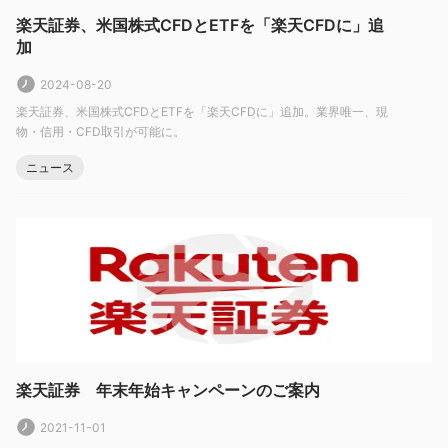
基づいて、 楽天証券 、ブローカーはトレーダーにとって信頼で
楽天証券、米国株式CFDとETFを「楽天CFDに」追
きるオプションであると結論付けることができます。ただし、他
加
の投資と同様に、常にリスクが伴うため、トレーダーはブローカ
2024-08-20
ーに投資する前に独自のデューデリジェンスを行う必要がありま
楽天証券、米国株式CFDとETFを「楽天CFDに」追加。業界唯一、現
す。
物・信用・CFD取引が可能に。
市場手段
ニュース
楽天証券は、主に外国為替、株価指数、金属など、人気のある金
融取引可能な商品をトレーダーに提供します。コモディティや暗
号通貨などの他の資産クラスは利用できません。
アカウント
合計で、4 つの異なるアカウントのうち 1 つを開くことができま
す。 楽天証券 。リテールアカウント、プロ 1 アカウント、プロ
2 アカウント、およびプロ vip アカウント。最低入金額は、リテ
ールアカウント、プロ 1 アカウント、プロ 2 アカウントの場合は
楽天証券 年末年始キャンペーンのご案内
50 ドル、プロ VIP アカウントの場合は 1,000 ドルです。無料の
2021-11-01
デモアカウントも利用できます。