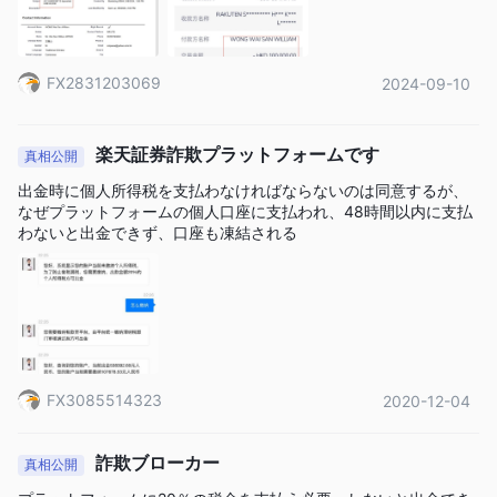
楽天証券口座開設は簡単で完全にデジタルです。オンライン申請
には約 10 ～ 15 分かかり、アカウントの承認には 1 営業日かか
りました。
FX2831203069
2024-09-10
ステップ1：
訪問 楽天証券ウェブサイトに移動し、「ライブア
カウントを開く」をクリックします。に移動します 楽天証券ウェ
ブサイトのアカウント登録セクション。これには、ランディング
楽天証券詐欺プラットフォームです
真相公開
ページの上部にある取引開始リンクをクリックすることでアクセ
出金時に個人所得税を支払わなければならないのは同意するが、
スできます。
なぜプラットフォームの個人口座に支払われ、48時間以内に支払
ステップ2：
簡単なオンライン登録フォームに記入して、ライ
わないと出金できず、口座も凍結される
ブ取引口座を申請します。名前、役職、姓、生年月日、居住国、
国籍、電子メール アドレス、携帯電話番号を含める必要がありま
す。
ステップ3
: 要求された住所、携帯電話番号、郵便番号を入力し
てフォームに記入してください。
ステップ 4:
雇用状況や財務情報などの情報を提供し、取引経験
FX3085514323
2020-12-04
に関する簡単なアンケートに回答します。
ステップ5
: 取引のスワップ タイプとアカウントの通貨を選択し
詐欺ブローカー
真相公開
ます。免責事項を読んで同意し、「次へ」をクリックして続行し