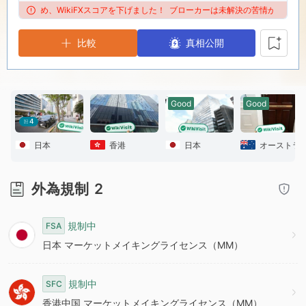
8
8
6
るため、WikiFXスコアを下げました！
ブローカーは未解決の苦情が多すぎるため、
比較
9
9
7
真相公開
8
Good
Good
9
4
日本
香港
日本
オーストラ
外為規制
2
規制中
FSA
日本 マーケットメイキングライセンス（MM）
規制中
SFC
香港中国 マーケットメイキングライセンス（MM）