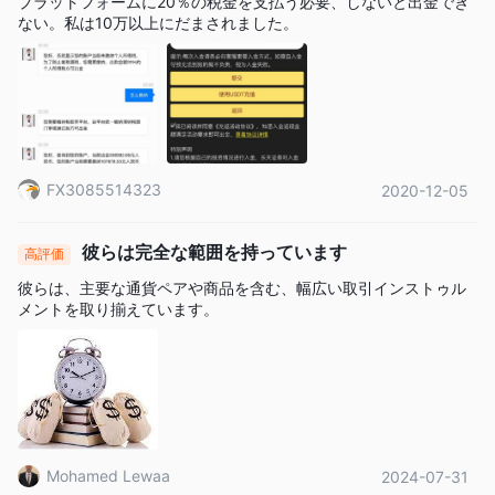
プラットフォームに20％の税金を支払う必要、しないと出金でき
ます。
ない。私は10万以上にだまされました。
ステップ6
: パスポート、運転免許証、または国民 ID カードの写
真を、住所証明 (過去 6 か月以内のもの) と一緒にアップロード
します。の申請をサポートするために追加の資料をアップロード
できます。 楽天証券 。送信をクリックして申請してください。
FX3085514323
2020-12-05
彼らは完全な範囲を持っています
高評価
彼らは、主要な通貨ペアや商品を含む、幅広い取引インストゥル
メントを取り揃えています。
Mohamed Lewaa
2024-07-31
てこの作用