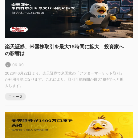
異なる場合があります。
楽天証券代替ブローカー
代わりのブローカーはたくさんあります 楽天証券トレーダーの特
定のニーズや好みに応じて異なります。一般的なオプションには
次のようなものがあります。
インタラクティブ・ブローカー
: 米国に本拠を置くブローカ
楽天証券、米国株取引を最大16時間に拡大 投資家へ
の影響は
ーで、低手数料で株式、オプション、先物、外国為替などの幅広
い金融商品へのアクセスを提供します。
06-09
サックスバンク
: 外国為替、株式、オプション、先物、債券な
2026年6月22日より、楽天証券で米国株の「アフターマーケット取引」
どの幅広い取引商品とプラットフォームを提供するデンマークの
が利用可能になります。これにより、取引可能時間が最大16時間へと拡
投資銀行。
大します。
TD アメリトレード
: ユーザーフレンドリーな取引プラットフ
ニュース
ォームと、株式、オプション、先物、外国為替などのさまざまな
投資商品へのアクセスを提供する米国に拠点を置くブローカー。
スイスクオート
: スイスに拠点を置くブローカーで、外国為
替、株式、オプション、先物などの幅広い金融商品へのアクセス
を提供します。