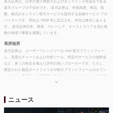
楽天証券は、日本の電子商取引およびオンライン小売会社である
楽天グループの子会社です。 楽天証券は、外国為替、商品、指
数、株式のオンライン取引サービスを提供する金融サービス プロ
バイダーです。同社は 1999 年に設立され、本社は東京にありま
す。 楽天証券日本、香港、マレーシア、オーストラリアを含む複
数の地域で事業を展開しています。
長所短所
楽天証券は、ユーザーフレンドリーな mt4 取引プラットフォー
ム、高度なチャートおよび分析ツール、特定のサービスの低料金
など、多くの利点を備えた評判の良いブローカーです。ただし、
限定された製品ポートフォリオや取引プラットフォームのオプシ
ョンなど、考慮すべき潜在的な欠点もいくつかあります。他のブ
ローカーと同様に、サービスを使用するかどうかを決定する前
に、メリットとデメリットを慎重に比較検討することが重要で
す。
ニュース
注: これらの長所と短所は主観的なものであり、すべてを網羅し
ているわけではありません。ユーザーが異なれば、経験や意見も