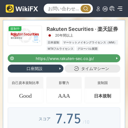
0
0
1
1
Rakuten Securities · 楽天証券
規制中
2
2
0
20年間以上
日本規制
マーケットメイキングライセンス（MM）
3
3
1
MT4フルライセンス
グローバル展開
ハイリスクレベル
https://www.rakuten-sec.co.jp/
4
4
2
口座開設
タイムマシーン
5
5
3
自己資本規制比率
影響力
規制国
Good
AAA
日本規制
6
6
4
7
.
7
5
スコア
/10