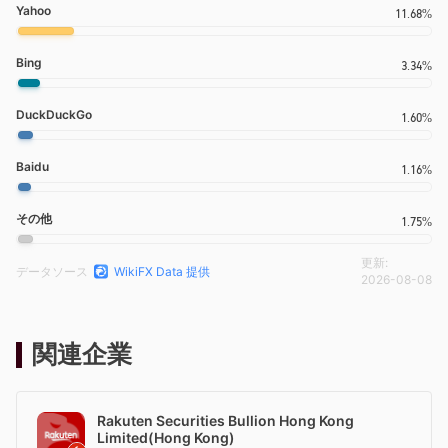
Yahoo
11.68%
Bing
3.34%
DuckDuckGo
1.60%
Baidu
1.16%
その他
1.75%
更新:
データソース
WikiFX Data 提供
2026-08-08
関連企業
Rakuten Securities Bullion Hong Kong
Limited(Hong Kong)