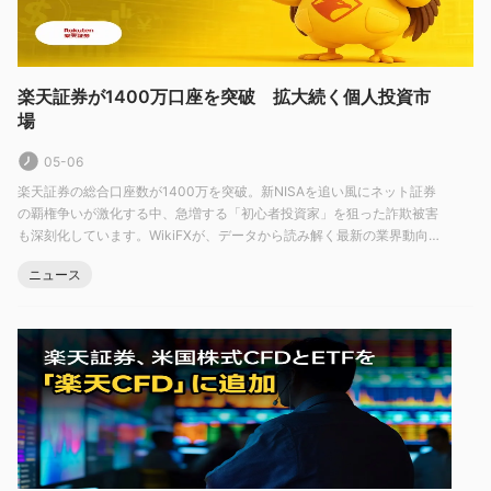
オアンダ
: 競争力のあるスプレッド、低い取引コスト、さまざま
な取引プラットフォームやツールへのアクセスを提供する世界的
な外国為替ブローカーです。
楽天証券が1400万口座を突破 拡大続く個人投資市
は 楽天証券安全ですか、それとも詐欺ですか？
場
楽天証券は、高い評判を持つ有名な日本の企業である楽天グルー
プの子会社です。また、日本の金融庁 (fsa)、オーストラリア証券
05-06
投資委員会 (asic)、香港証券先物委員会 (sfc) など、いくつかの
楽天証券の総合口座数が1400万を突破。新NISAを追い風にネット証券
の覇権争いが激化する中、急増する「初心者投資家」を狙った詐欺被害
金融当局によって規制されています。これは次のことを示唆して
も深刻化しています。WikiFXが、データから読み解く最新の業界動向
います 楽天証券は合法的なブローカーです。
と、安全なブローカー選びのポイントを詳しく解説します。
ニュース
どうやって守られていますか？
これらの対策はクライアントのリスクを軽減するのに役立ちます
あらゆる潜在的なリスクや損失に対する完全な保護
が、
を保証できる取引プラットフォームや投資プラットフォ
ームはありません。
。
についての私たちの結論 楽天証券信頼性：
規制、安全対策、および全体的な評判に関して提供された情報に