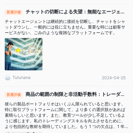
レバレッジは主要通貨ペアで1:30、マイナー通貨ペアで
チャットの切断による失望：無能なエージェン
1:20、コモディティで1:10、仮想通貨で1:2、株式で1:5
普通評価
トと複雑なプラットフォームが顧客を見捨てる
です。プロフェッショナル向けは最大 1:400
。
チャットエージェントは継続的に接続を切断し、チャットをシャ
レバレッジが大きいほど、預けた資本を失うリスクが大きくなる
ットダウンし、一般的には役に立ちません。重要な時には顧客サ
ービスがない、ごみのような複雑なプラットフォームです。
ことを心に留めておくことが重要です。レバレッジの使用は、あ
なたに有利に働くこともあれば、不利に働くこともあります。
スプレッドと手数料
手数料無料の固定スプレッド
楽天証券タイトなオファー、
。
ブローカーの価格設定は本社から直接決定され、本社はトップク
Tutunana
2024-04-25
ラスの流動性プロバイダーの広範なネットワークにアクセスでき
るため、クライアントは世界市場で競争力のあるスプレッドで取
引できます。その結果、次のような主要通貨ペアの平均スプレッ
商品の範囲の制限と非活動手数料：トレーダー
普通評価
ユーロ/米ドルは0.5ピップス
ドは、
。
の視点
彼らの製品ポートフォリオはいくぶん限られていると思います。
以下は、さまざまなブローカーが請求するスプレッドと手数料に
特に取引プラットフォームに関して、より多くの選択肢があれば
関する比較表です。
素晴らしいと思います。また、教育ツールが少し不足しているよ
うに感じます。私のトレーディングスキルを向上させるために、
インタラクティブ・ブローカーズの手数料構造は階層型システム
より包括的な教材を期待していました。もう 1 つの欠点は、1 年
に基づいており、取引量が増加するにつれて取引 1,000 件あたり
間非アクティブな状態が続くと発生する非アクティブ料金です。