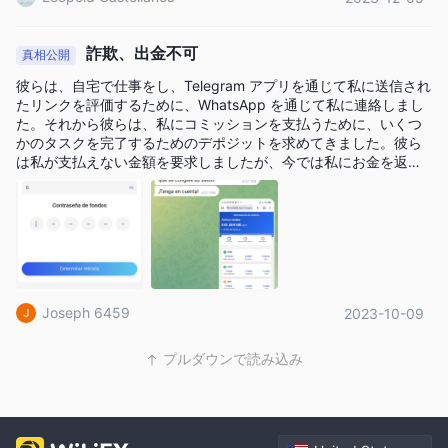
楽天証券トレーダーに市場をリードし、高く評価されている製品
MT4 取引プラットフォー
から選択できる柔軟性を提供します
詐欺、出金不可
真相公開
ムと Android 用 MT4、iOS 用 MT4、Windows 用
彼らは、自宅で仕事をし、Telegram アプリを通じて私に送信され
MT4
。 mt4 は、直感的なユーザーフレンドリーなインターフェ
たリンクを評価するために、WhatsApp を通じて私に連絡しまし
イス、堅牢なデータ分析、テクニカル指標ツールを備えた、外国
た。それから彼らは、私にコミッションを支払うために、いくつ
かのタスクを完了するためのデポジットを求めてきました。彼ら
為替取引業界にとって理想的なプラットフォームです。 mt4 を使
は私が支払えない金額を要求しましたが、今では私にお金を返金
用すると、あらゆるレベルのトレーダーが適切な取引戦略を開発
するつもりはありません。彼らは私にデポジットしなければなら
し、金融市場で優位に立つことができます。 楽天証券は、サード
ないと言います。お金はページ上にあり、引き出すことができま
す。しかし、彼らは私に引き出しコードを教えてくれません。
パーティ サービス プロバイダーである myfxbook を通じてソー
シャル トレーディング サービスを提供しています。このサービ
スにより、トレーダーは他人の取引をコピーすることができま
す。
Joseph 6459
2023-10-09
全体、 楽天証券 ' 取引プラットフォームはうまく設計されてお
り、ユーザーフレンドリーで、初心者と経験豊富なトレーダーの
プルダウンで読み込み
両方に適した一連の高度な機能を提供します。以下の取引プラッ
トフォームの比較表をご覧ください。
注: この表には、各ブローカーが提供する主要な取引プラットフ