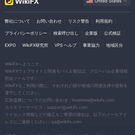
ォームのみが含まれています。一部のブローカーは、異なる機能
United States
を備えた追加のプラットフォームを提供する場合があります。
入金と出金
弊社について
|
お問い合わせ
|
リスク警告
|
利用規約
|
プライバシーポリシー
|
検索呼び出し
|
企業版
|
公式検証
|
EXPO
|
WikiFX研究所
|
VPS ヘルプ
|
事業協力
|
地域区分
WikiFXへようこそ。
WikiFXウェブサイトと関連モバイル製品は、グローバル企業情報
照会ツールです。
WikiFXをご利用の際に、それぞれの国や地域の関連法律や規制を
遵守してください。
広告提携についてのお問い合わせ：business@wikifx.com
カスタマーサービス：support@wikifx.com
ライセンス情報などの修正をご希望の場合は、以下のメールアド
楽天証券主に、さまざまな便利な入出金方法を歓迎します。
レスにご連絡ください：qa@wikifx.com
NAB、クレジット/デビット カード
(VISA/MASTERCARD)、POLi、NETELLER、Skrill、中