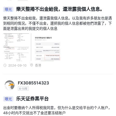
樂天整捲不出金給我，還泄露我個人信息。
曝光
樂天整捲不出金給我，還泄露我個人信息。以及我有許多朋友也是遇
到相同的情況。不僅不出金，還把我的個人信息都被他們泄露了，下
面是泄露出來的我提交的個人信息
NAB、信用卡/借
乐天证券欢迎各种便捷的出入金方式，主要是
记卡 (VISA/MASTERCARD)、POLi、NETELLER、
Skrill、中国银联、即时转账和 TransferWise
.
2024-09-10
香港
50 个单位的基础货币
开户所需的最低存款是
.
乐天证券最低存款与其他经纪人
FX3085514323
NAB 取款收费为 25.00 澳元、25.00 美元、20.00 欧元或 15.00
6-10年
英镑。国内澳元取款手续费将被免除。通过 NETELLER 和 Skrill 提
乐天证券黑平台
曝光
取资金的交易者需支付 2% 的费用。而其他存款和取款都是免费的。
美元 (USD)、澳元 (AUD)、欧元
出金时要缴纳个人所得税我同意，但为什么是交给平台的个人账户，
关于存款货币，您可以使用
48小时内不交就出不了金还要冻结账户
(EUR) 或英镑 (GBP)
.您可以开设多个账户，每个账户可以使用不