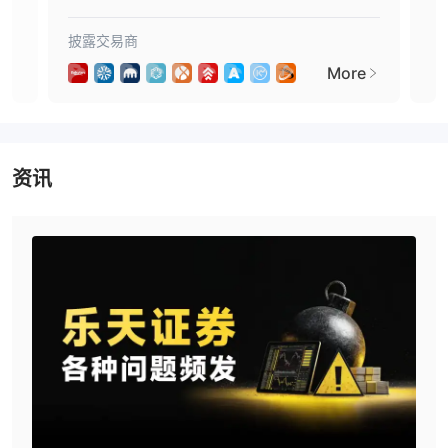
你是怎么保护的？
没有任
重要的是要注意，虽然这些措施可以帮助减轻客户的风险，
披露交易商
披露
何交易或投资平台可以保证完全防范所有潜在风险和损失
.
More
我们的结论是 乐天证券可靠性：
根据所提供的有关监管、安全措施和整体声誉的信息 乐天证券，可
以得出结论，经纪人是交易者可靠且值得信赖的选择。然而，与任何
资讯
投资一样，风险始终存在，交易者在与任何经纪人进行投资之前应进
行自己的尽职调查。
市场工具
乐天证券为交易者提供一些流行的金融交易工具，主要是外汇、股票
指数和金属。商品和加密货币等其他资产类别不可用。
帐户
总共，您可以开设四个不同的帐户之一 乐天证券.零售账户、pro 1
账户、pro 2 账户和 pro vip 账户。零售账户、pro 1 账户、pro 2 账
户的最低存款额为 50 美元，而 pro vip 账户的最低存款额为 1,000
美元。还提供免费模拟账户。