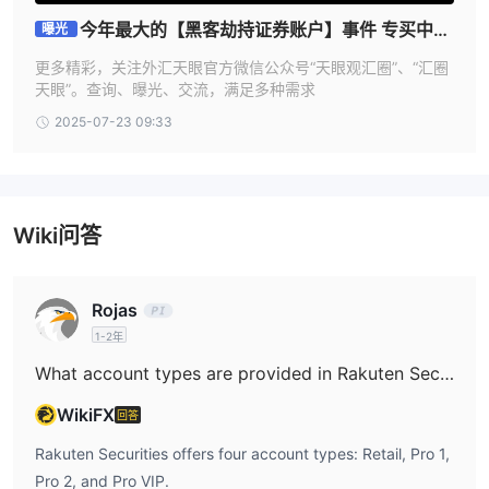
有兴趣开设外汇交易账户的人必须先完成注册程序。当您申请帐户时
今年最大的【黑客劫持证券账户】事件 专买中国
曝光
乐天证券，系统会询问您一系列问题，旨在为经纪人提供他们入门所
股票图啥？乐天证券频发系统故障
更多精彩，关注外汇天眼官方微信公众号“天眼观汇圈”、“汇圈
需的所有信息。
天眼”。查询、曝光、交流，满足多种需求
2025-07-23 09:33
模拟账户
这 乐天证券模拟账户以虚拟货币入金并可访问 metatrader4 平台。
模拟账户将包括以下功能：
• 超过50 种产品（外汇、金属和指数）可交易；
Wiki问答
• 实时点差、快速执行，零售客户的杠杆率高达 30:1，专业客户的
杠杆率高达 400:1；
• 模拟账户使用与我们的实时MT4 平台相同的价格信息；
Rojas
• 使用您的移动设备和电脑练习交易。
1-2年
如何开户 乐天证券？
What account types are provided in Rakuten Securities?
乐天证券开户简单且完全数字化。在线申请大约需要10-15分钟，账
WikiFX
回答
户批准需要一个工作日。
步骤1：
Rakuten Securities offers four account types: Retail, Pro 1,
访问 乐天证券网站并点击“开立真实账户”。导航到 乐天证
券网站的帐户注册部分。点击登陆页面顶部的开始交易链接即可访
Pro 2, and Pro VIP.