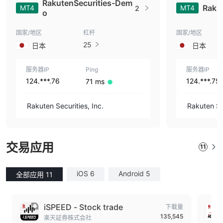
RakutenSecurities-Dem
Rakut
MT4
MT4
2
o
国家/地区
杠杆
国家/地区
25
日本
日本
服务器IP
Ping
服务器IP
124.***.76
124.***.75
71 ms
Rakuten Securities, Inc.
Rakuten Sec
交易应用
11
iOS 6
Android 5
全部应用 11
iSPEED - Stock trade
下载量
135,545
楽天証券株式会社