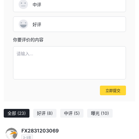
乐天证券为交易者提供了从市场领先和广受好评的产品中进行选择的
中评
MT4 交易平台和 MT4 for Android、MT4 for iOS
灵活性
和 MT4 for Windows
. mt4 是外汇交易行业的理想平台，具有直
好评
观的用户友好界面、强大的数据分析和技术指标工具。 mt4 允许各
个级别的交易者制定适当的交易策略，以帮助他们在金融市场上取得
你要评价的内容
成功。 乐天证券通过第三方服务提供商 myfxbook 提供社交交易服
务。该服务允许交易者复制他人的交易。
请输入...
全面的， 乐天证券 ' 交易平台设计精良、用户友好，并提供一系列
适合初学者和经验丰富的交易者的高级功能。见下方交易平台对比
表：
注：该表仅包括各经纪商提供的主要交易平台。一些经纪人可能会提
供具有不同特性或功能的附加平台。
立即提交
存款和取款
全部
(23)
好评
(8)
中评
(5)
曝光
(10)
FX2831203069
3-5年