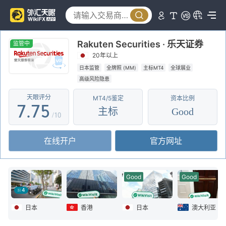
2
2
0
3
3
1
Rakuten Securities · 乐天证券
4
4
2
监管中
20年以上
5
5
3
日本监管
全牌照 (MM)
主标MT4
全球展业
高级风险隐患
6
6
4
天眼评分
MT4/5鉴定
资本比例
7
.
7
5
主标
Good
/10
8
8
6
在线开户
官方网址
9
9
7
8
Good
Good
9
4
日本
香港
日本
澳大利亚