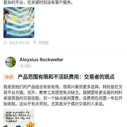
复杂的平台，在关键时刻没有客户服务。
除了传统的客户服务方式， 乐天证券还在其网站上提供全面的在线
帮助中心。这包括各种资源和教育材料，例如视频教程、常见问题解
答和交易术语表。
全面的， 乐天证券其客户服务享有盛誉，许多客户称赞该公司乐于
助人且知识渊博的支持人员。
注意：列出的优缺点可能因地区和提供的具体服务而异 乐天证券.
2024-04-25
阿根廷
教育
乐天证券通过其网站为交易者提供教育资源。经纪人提供各种教育材
Aloysius Rockweller
文章、教程、网络研讨会和视频
料，包括
.
6-10年
这些文章涵盖了一系列主题，包括技术分析、基本面分析、交易策略
产品范围有限和不活跃费用：交易者的观点
中评
和风险管理。教程和视频涵盖交易基础知识和经纪商交易平台的功
我发现他们的产品组合有些有限。很高兴看到更多选择，特别是在交
能。
易平台方面。另外，教育工具感觉有点缺乏。我期望有更全面的材料
网络研讨会由行业专家主持，涵盖各种主题，包括市场分析、交易策
来提高我的交易技能。另一个缺点是闲置费，该费用在闲置一年后开
略和风险管理。他们对客户和非客户免费 乐天证券.
始收取。这似乎有点苛刻，尤其是对于偶尔交易的人来说。
全面的， 乐天证券为各级交易者提供了广泛的教育资源。然而，教
育材料可以更有条理，更容易浏览。