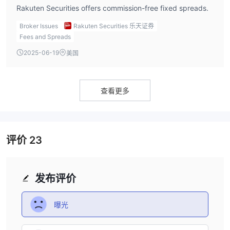
以下是不同经纪商收取的点差和佣金的对比表：
Rakuten Securities offers commission-free fixed spreads.
请注意，盈透证券的佣金结构基于分层系统，其中每 1,000 笔交易
的佣金随着交易量的增加而减少。以上佣金率适用于每月名义交易额
Broker Issues
Rakuten Securities 乐天证券
Fees and Spreads
低于 300,000,000 美元的客户。此外，经纪人可能对其他货币对和
交易工具有不同的点差和佣金。
2025-06-19
美国
交易平台
查看更多
评价
23
发布评价
曝光