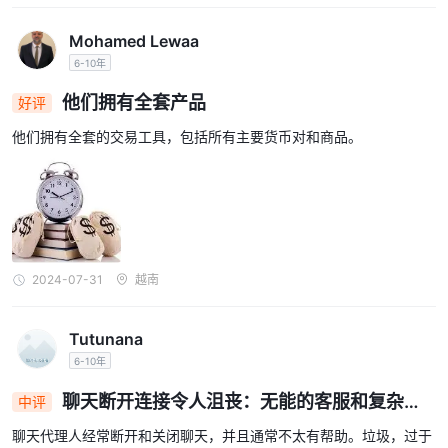
以下是一些费用：
闲置费
: 乐天证券如果账户在一段时间内未用于交易或没有任何未平
Mohamed Lewaa
仓头寸，则收取闲置费。费用金额和闲置期因帐户类型而异。
6-10年
货币兑换费
: 乐天证券对涉及货币兑换的交易收取货币兑换费。费
他们拥有全套产品
好评
用金额取决于交易的货币对和使用的货币兑换方法。
隔夜融资费用
他们拥有全套的交易工具，包括所有主要货币对和商品。
: 乐天证券隔夜持仓收取隔夜融资费用。费用金额因
交易的工具而异。
请务必注意，费用结构和费用金额可能会随时间发生变化。客户应该
检查 乐天证券' 网站或联系他们的客户支持以获取最新的费用信息。
请参阅下面的费用比较表：
注意：费用可能因账户类型、居住国家和其他因素而异。直接与经纪
2024-07-31
越南
人联系以获取最新的费用信息非常重要。
客户服务
Tutunana
电话、
乐天证券通过多种渠道为客户提供客户服务，包括
6-10年
WhatsApp、电子邮件和实时聊天
24/7
.客户支持团队可用
并
聊天断开连接令人沮丧：无能的客服和复杂的
中评
以其迅速的响应时间和乐于助人而闻名。您可以在一些社交网络上关
平台让客户感到被抛弃
注他们，例如 Twitter、Facebook、YouTube、LinkedIn。
聊天代理人经常断开和关闭聊天，并且通常不太有帮助。垃圾，过于