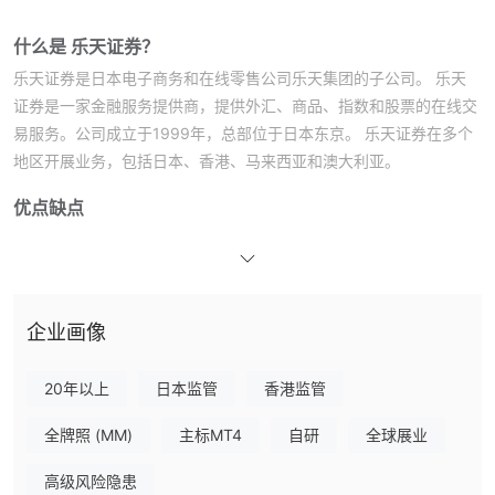
什么是 乐天证券？
乐天证券是日本电子商务和在线零售公司乐天集团的子公司。 乐天
证券是一家金融服务提供商，提供外汇、商品、指数和股票的在线交
易服务。公司成立于1999年，总部位于日本东京。 乐天证券在多个
地区开展业务，包括日本、香港、马来西亚和澳大利亚。
优点缺点
乐天证券是一家信誉良好的经纪商，具有许多优势，例如用户友好的
mt4 交易平台、先进的图表和分析工具以及某些服务的低费用。然
而，也有一些潜在的缺点需要考虑，包括有限的产品组合和交易平台
选项。与任何经纪人一样，在决定是否使用他们的服务之前仔细权衡
企业画像
利弊非常重要。
注意：这些优缺点是主观的，可能并不详尽。不同的用户可能有不同
20年以上
日本监管
香港监管
的体验和意见。
全牌照 (MM)
主标MT4
自研
全球展业
乐天证券替代经纪人
高级风险隐患
有许多替代经纪人 乐天证券取决于交易者的具体需求和偏好。一些