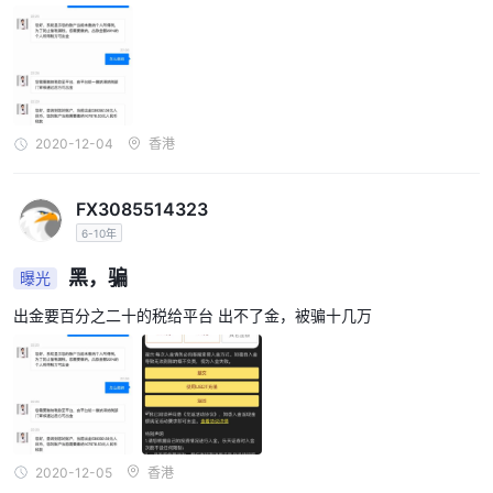
同的货币入金。当您第一次为您的账户注资时，您必须选择四种基础
货币中的一种。以南非兰特/兰特等非上市货币入金的交易者可能需
要支付兑换费。
乐天证券取钱
2020-12-04
香港
从中提取资金 乐天证券，您可以按照以下步骤操作：
步骤1
: 登录你的 乐天证券帐户。
第2步
FX3085514323
：点击“我的页面”部分下的“提款”。
步骤 3
：选择您要提取资金的账户。
6-10年
步骤4
：输入您要提取的金额。
黑，骗
曝光
步骤 5
：选择您喜欢的提款方式（银行转账或信用卡）。
出金要百分之二十的税给平台 出不了金，被骗十几万
步骤 6
：填写您选择的提款方式的必要信息。
步骤 7
: 提交您的取款请求。
注意 乐天证券在处理您的提款请求之前可能需要额外的验证文件，
并且处理时间可能会因所选的提款方式而异。
费用
2020-12-05
香港
乐天证券收取与闲置费、货币转换费和隔夜融资费相关的各种费用。