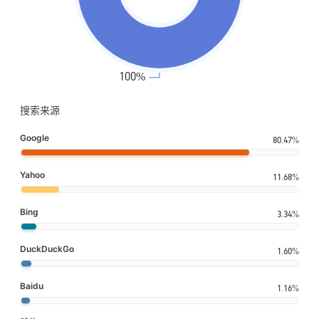
搜索来源
Google
80.47%
Yahoo
11.68%
Bing
3.34%
DuckDuckGo
1.60%
Baidu
1.16%