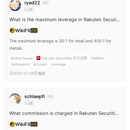
ryad22
1-2年
What is the maximum leverage in Rakuten Securities?
WikiFX
回答
The maximum leverage is 30:1 for retail and 400:1 for
metals.
杠杆作用
杠杆为主要货币对 1:30，次要货币对 1:20，商品 1:10，加
Broker Issues
Rakuten Securities 乐天证券
Platform
Instruments
Account
Leverage
密货币 1:2，股票 1:5。而专业人士高达 1:400
.
重要的是要记住，杠杆越大，损失存款的风险就越大。杠杆的使用既
2025-07-08
美国
可以对您有利，也可以对您不利。
点差和佣金
schlaepfi
免佣金固定点差
乐天证券报价紧张，
.该经纪商的定价直接来自其
1-2年
总部，该总部可以访问广泛的顶级流动性提供商网络，使客户能够在
What commission is charged in Rakuten Securities?
全球市场上以具有竞争力的点差进行交易。因此，主要货币对的平均
欧元/美元为 0.5 点
价差，例如
.
WikiFX
回答