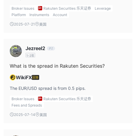
问。
Broker Issues
Rakuten Securities 乐天证券
Leverage
第2步：
填写简短的在线注册表以申请真实交易账户。您必须包括
Platform
Instruments
Account
您的姓名、头衔、姓氏、出生日期、居住国家/地区、国籍、电子邮
2025-07-21
美国
件地址和手机号码。
步骤 3
：通过输入请求的地址、手机号码和邮政编码来完成表格。
步骤4：
提供就业状况和财务信息等信息，并完成一份关于您的交
Jezreel2
易经验的简短问卷。
1-2年
步骤 5
：选择交易的掉期类型以及账户的货币。阅读并接受免责声
What is the spread in Rakuten Securities?
明，然后单击下一步继续。
步骤 6
：上传您的护照、驾照或国民身份证的照片，以及您的地址
WikiFX
回答
证明（最近 6 个月内）。可以上传额外的材料来支持申请 乐天证券.
The EUR/USD spread is from 0.5 pips.
点击提交申请。
Broker Issues
Rakuten Securities 乐天证券
Fees and Spreads
2025-07-14
美国