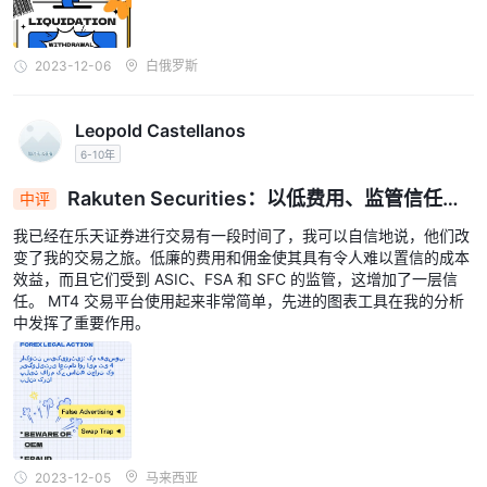
结论
根据现有信息， 乐天证券似乎是一家信誉良好的在线经纪商，拥有
广泛的投资选择和先进的交易平台。该公司受到几个主要金融机构的
2023-12-06
白俄罗斯
监管，为客户的资金提供一定程度的安全保障。 乐天证券提供低点
差且无隐藏费用的有竞争力的价格。此外，经纪人提供广泛的教育资
Leopold Castellanos
源和响应迅速的客户支持。全面的， 乐天证券是寻求可靠和全面经
6-10年
纪服务的交易者的可靠选择。
Rakuten Securities：以低费用、监管信任和
中评
常见问题 (FAQ)
强大的MT4工具提升交易
我已经在乐天证券进行交易有一段时间了，我可以自信地说，他们改
变了我的交易之旅。低廉的费用和佣金使其具有令人难以置信的成本
效益，而且它们受到 ASIC、FSA 和 SFC 的监管，这增加了一层信
任。 MT4 交易平台使用起来非常简单，先进的图表工具在我的分析
中发挥了重要作用。
2023-12-05
马来西亚