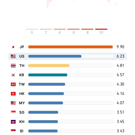
0
2
4
6
8
10
9.90
JP
6.23
US
4.81
TH
4.57
KR
4.30
TW
4.16
HK
4.07
MY
3.51
SG
3.45
KH
3.43
ID