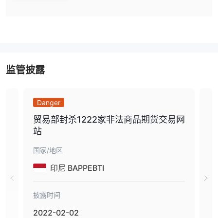
流行的选择包括：
盈透证券
：一家总部位于美国的经纪商，提供低佣金和广泛的金融
工具，包括股票、期权、期货和外汇。
萨克斯管
：一家丹麦投资银行，提供一系列交易产品和平台，包括
外汇、股票、期权、期货和债券。
德美利证券
：一家总部位于美国的经纪商，提供用户友好的交易平
监管披露
台和各种投资产品，包括股票、期权、期货和外汇。
瑞讯银行
：总部位于瑞士的经纪商，提供广泛的金融产品，包括外
Danger
Sa
汇、股票、期权和期货。
大田
: 一家全球外汇经纪商，提供有竞争力的点差、低交易成本，并
贸易部封杀1222家非法商品期货交易网
对
提供各种交易平台和工具。
站
是 乐天证券安全还是骗局？
国家/地区
国家
乐天证券是日本知名企业乐天集团的子公司。它还受到多个金融机构
印尼 BAPPEBTI
的监管，包括日本金融厅 (FSA)、澳大利亚证券及投资委员会
(ASIC) 和香港证券及期货事务监察委员会 (SFC)。这表明 乐天证券
披露时间
披露
是一个合法的经纪人。
2022-02-02
20