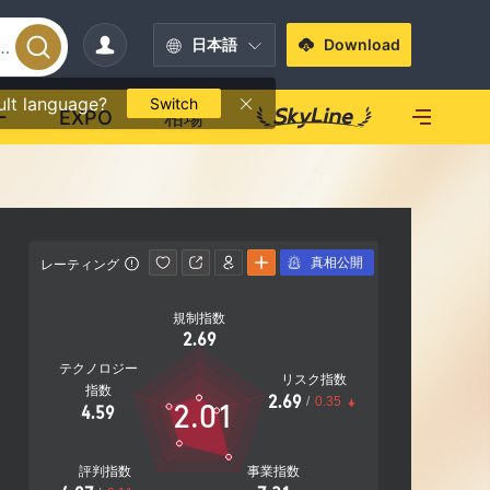
日本語
Download
ult language?
Switch
ー
EXPO
相場
真相公開
レーティング
影響力
規制指数
影響力
2.69
B
テクノロジー
リスク指数
指数
2.69
/
0.35
2.01
4.59
20.10%
社F
評判指数
事業指数
営業エリア