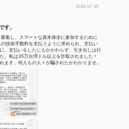
2024-07-20
、リスクと利益を十分に評価することが重要です。
です。
的な範囲を提供し、投資家やトレーダーの多様なニーズに対
を募集し、スマートな資本保全に参加するために
0％の技術手数料を支払うように求められ、支払い
ナダ銀行受入先手形先物、カナダ政府債券先物など、さまざま
に、支払いをしたにもかかわらず、引き出しは行
先物に対するオプションはさらなる柔軟性を提供していま
た。私は35万台湾ドル以上を詐取されました！
れます。何人もの人々が騙されたかわかりませ
リーオプション、上場投資信託（ETF）オプション、株式先
以下の紹介はTMXに関するものです。
投資家は通貨リスクをヘッジすることができます。
0 ESG指数、S&P/TSX 60配当指数などの主要な指数に対する先
仮想通貨デリバティブ
を提供し、デジタル資産への関心