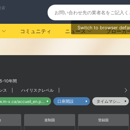
検索
Switch to browser defa
コミュニティ
ニュース
ブローカ
5-10年間
ンス
|
ハイリスクレベル
|
口座開設
タイムマシーン
https://www.m-x.ca/accueil_en.php
力
規制国
登録国