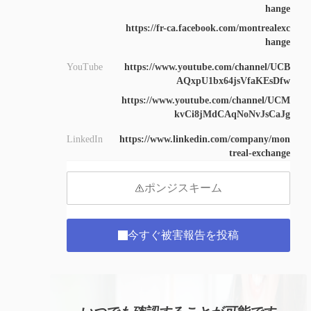
hange
https://fr-ca.facebook.com/montrealexc
hange
YouTube
https://www.youtube.com/channel/UCB
AQxpU1bx64jsVfaKEsDfw
https://www.youtube.com/channel/UCM
kvCi8jMdCAqNoNvJsCaJg
LinkedIn
https://www.linkedin.com/company/mon
treal-exchange
ポンジスキーム
今すぐ被害報告を投稿