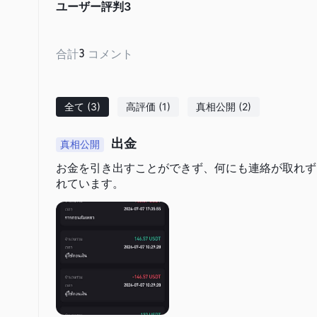
ユーザー評判
3
様化し、ユニークな投資機会にアクセスすることができます。
長い歴史
：1874年以来の長い歴史は、TMXの安定性、信
えます。
合計
3
コメント
デメリット：
非規制のステータス
：TMXの現在の非規制のステータスは
全て
(3)
高評価
(1)
真相公開
(2)
め、投資家に懸念を引き起こしています。
TMXは信頼できるか？
出金
真相公開
TMXや他のプラットフォームのような金融会社の安全性を考
お金を引き出すことができず、何にも連絡が取れず
ることが重要です。金融会社の信頼性と安全性を評価するため
れています。
規制の視点：
金融会社が運営するための有効な規制が存在し
ーに包括的な保護の保証がないことを意味し、潜在的なリスク
ユーザーフィードバック：
詐
WikiFXには、TMXに関する
の関与を検討する前に調査を行うよう呼びかけています。
セキュリティ対策：
プライバシーポリシー
TMXの
は、高
ティ監査、厳格なアクセス制御などの堅牢なセキュリティ対策
これらのプロトコルは、機密性と完全性を確保し、規制基準と