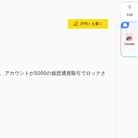
頼性、そして幅広い業界経験を示しており、投資家に自信を与
TOP
評判トを書く
、規制が通常、不正行為に対する監督と保護を提供するた
Chrome
える際には、徹底的な調査を行い、さまざまな要素を考慮す
、アカウントが5000の仮想通貨取引でロックさ
に、以下の手順を踏むことができます。
ないことは、そのプラットフォームで取引を行うトレーダ
を示しています。
欺報告
があり、トレーダーに対して注意を促し、金融会社と
度な暗号化、安全なデータストレージ、定期的なセキュリ
を通じて、クライアントデータの保護を確保しています。
データセキュリティのベストプラクティスに準拠して、機