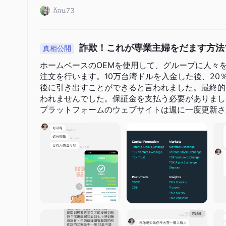
密情報を保護します。
อ้อน73
最終的に、TMXとの取引は個人の決定です。結論に至る前に
市場インストゥルメント
詐欺！これが専業主婦をだます方法
真相公開
TMXは、さまざまな資産クラスにわたるデリバティブの包括
応しています。
ホームベースのOEMを使用して、グループに人々
注文を行います。10万台湾ドルを入金した後、2
金利デリバティブ
では、1か月のCORRA先物、3か月のカ
後に引き出すことができると言われました。最終的
な満期日を持つ先物契約を提供しています。さらに、これらの
われませんでした。保証金を支払う必要がありまし
す。
プラットフォームのウェブサイトは週に一度更新さ
株式デリバティブ
では、TMXは株式オプション、ウィーク
ん！http://hre.marketrwq.com ただし、
物などのオプションを提供しています。
通貨デリバティブ
では、米ドルに対するオプションがあり、
指数デリバティブ
には、S&P/TSX 60指数やS&P/TSX 6
物とオプションが含まれています。
最後に、TMXはビットコイン価格指数に基づく先物契約を含む
の高まりに対応しています。
アカウント