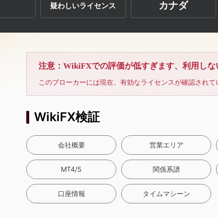
カナダ
疑わしいライセンス
注意：WikiFXでの評価が低すぎます、利用し
このブローカーには現在、有効なライセンスが確認されて
WikiFX検証
会社概要
営業エリア
MT4/5
関係系譜
口座情報
タイムマシーン