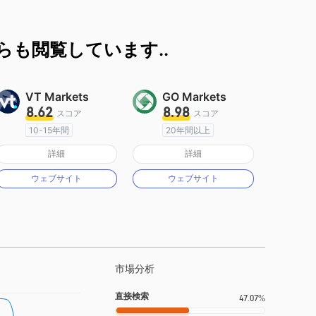
も閲覧しています..
VT Markets
GO Markets
8.62
8.98
スコア
スコア
10-15年間
20年間以上
オーストラリア規制
オーストラリア規制
詳細
詳細
マーケットメイキングライセンス（MM）
マーケットメイキングライセンス（MM）
ウェブサイト
ウェブサイト
MT4フルライセンス
cTrader
市場分析
直接検索
47.07%