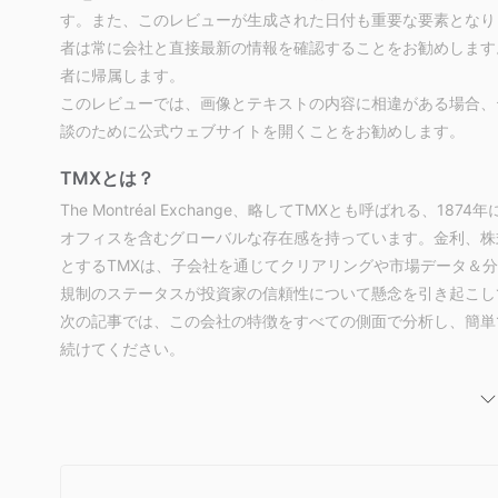
す。また、このレビューが生成された日付も重要な要素となり
者は常に会社と直接最新の情報を確認することをお勧めします
者に帰属します。
このレビューでは、画像とテキストの内容に相違がある場合、
談のために公式ウェブサイトを開くことをお勧めします。
TMXとは？
The Montréal Exchange、略してTMXとも呼ばれる
オフィスを含むグローバルな存在感を持っています。金利、株
とするTMXは、子会社を通じてクリアリングや市場データ＆
規制のステータスが投資家の信頼性について懸念を引き起こし
次の記事では、この会社の特徴をすべての側面で分析し、簡単
続けてください。
メリットとデメリット
メリット：
グローバルな存在感
：カナダを拠点とするTMXは、香港や
市場や機会へのアクセスを提供しています。
デリバティブに特化
：TMXの各資産クラスにわたるデリバ