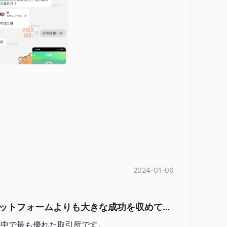
ションアカウントとライブアカウントの両方を提供していま
らすことなく、トレーディング戦略を練習し、さまざまな
境を提供します。これにより、初心者トレーダーはオプシ
ュレートされたが現実的な環境でトレーディングスキルを
際の取引を行うことができ、TMXが提供するさまざまなオ
ライブアカウントを使用することで、経験豊富なトレーダ
場環境で利益を上げることができます。
ります：
ある「ログイン/登録」ボタンを見つけてクリックし、「登
2024-01-06
入力して申請を開始します。
ができます。
ラットフォームよりも大きな成功を収めてい
の中で最も優れた取引所です。