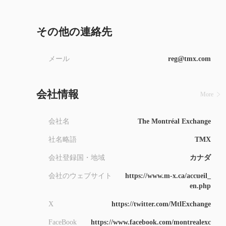
8
9
9
その他の連絡先
メール
reg@tmx.com
会社情報
More
会社名
The Montréal Exchange
社名略語
TMX
会社登録国・地域
カナダ
会社のウェブサイト
https://www.m-x.ca/accueil_
en.php
X
https://twitter.com/MtlExchange
FaceBook
https://www.facebook.com/montrealexc