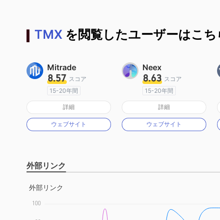
TMX
を閲覧したユーザーはこちら
Mitrade
Neex
8.57
8.63
スコア
スコア
15-20年間
15-20年間
オーストラリア規制
オーストラリア規制
詳細
詳細
マーケットメイキングライセンス（MM）
マーケットメイキングライセンス（MM）
ウェブサイト
ウェブサイト
自社開発
MT4フルライセンス
外部リンク