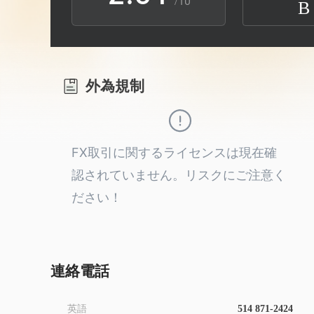
/10
B
3
1
2
4
2
3
外為規制
5
3
4
6
4
5
FX取引に関するライセンスは現在確
認されていません。リスクにご注意く
7
5
6
ださい！
8
6
7
9
7
8
連絡電話
英語
514 871-2424