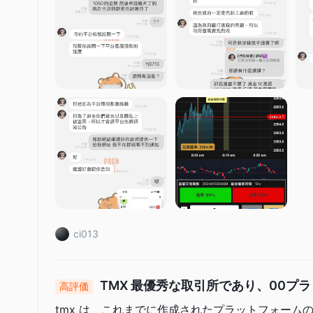
TMXは、トレーダーのスキルレベルに合わせて、シミュレー
す。
シミュレーションアカウント
は、実際の資本をリスクにさ
オプションを試して貴重な経験を積むためのリスクフリーな環
ョン取引の複雑さを学び、市場のダイナミクスを理解し、シミ
開発することができます。
ライブアカウント
一方、
では、トレーダーは実際の市場で実
プション契約や他の金融商品にアクセスすることができます。
ーは自分の戦略を実行し、ポートフォリオを管理し、実際の市
アカウントを開く方法？
Webfoxでアカウントを開くには、以下の手順に従う必要があ
Webfoxのウェブサイトを訪問し、メインページの右上隅に
録」を選択します。
ci013
メール、ID、住所の証明、銀行口座など、必要な個人情報を
セキュリティのための任意の検証プロセスを完了します。
アカウントが承認されると、投資の設定と取引を開始すること
TMX 最優秀な取引所であり、00プ
高評価
ます
手数料
tmx は、これまでに作成されたプラットフォーム