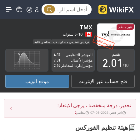
TMX
غير منظم
0
5-10 سنوات
ترخيص تنظيمي مشكوك فيه
مخاطر عالية
1
0
تقييم
المؤشر التنظيمي
4.87
2
.
0
1
مؤشر الأعمال
7.31
/10
مؤشر إدارة المخاطر
2.69
3
1
2
فتح حساب عبر الإنترنت
موقع الويب
4
2
3
5
3
4
تحذير: درجة منخفضة ، يرجى الابتعاد!
6
4
5
آخر فحص 2026-08-07
مخاطر
2
7
5
6
هيئة تنظيم الفوركس
8
6
7