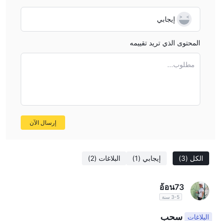
المستثمرين.
إيجابي
العيوب:
الوضع غير المنظم
: يثير الوضع غير المنظم الحالي لـ TMX مخاوف
المحتوى الذي تريد تقييمه
المستثمرين ، حيث يوفر التنظيم عادة الرقابة والحماية ضد الممارسات غير
القانونية.
مطلوب...
هل TMX موثوقة؟
عند النظر في سلامة شركة مالية مثل TMX أو أي منصة أخرى ، من
المهم إجراء بحث شامل والنظر في عوامل مختلفة. فيما يلي بعض
إرسال الآن
الخطوات التي يمكنك اتخاذها لتقييم مصداقية وسلامة شركة مالية:
الرقابة النظرية:
غياب التنظيمات الصالحة
يشير
التي تعمل تحتها
الشركة المالية إلى وجود مخاطر محتملة، حيث يفتقر إلى ضمان الحماية
الكل
(3)
إيجابي
(1)
البلاغات
(2)
الشاملة للتجار الذين يشاركون في منصته.
تعليقات المستخدمين:
تقرير عن عملية احتيال
هناك
على ويكي إف
إكس يجب أن يعتبر علامة حمراء بارزة بالنسبة لـ TMX، حيث يحث التجار
อ้อน73
3-5 سنة
على أخذ الحيطة وإجراء البحوث قبل النظر في أي ارتباط مع الشركة
المالية.
سحب
البلاغات