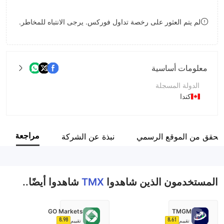
9
7
8
لم يتم العثور على رخصة تداول فوركس. يرجى الانتباه للمخاطر.
8
9
9
معلومات أساسية
الدولة المسجلة
كندا
فترة التشغيل
5-10 سنوات
مراجعة
لتحقق من الموقع الرسمي
نبذة عن الشركة
اسم الشركة
The Montréal Exchange
المستخدمون الذين شاهدوا
TMX
شاهدوا أيضًا..
GO Markets
TMGM
8.98
8.61
تقييم
تقييم