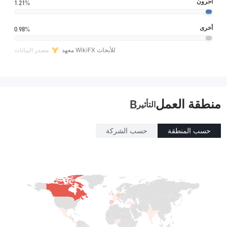
آحرون
1.21%
أخرى
0.98%
معهد WikiFX للأبحاث
مصدر البيانات
منطقة العمل
B
التأثير
حسب المنطقة
حسب الشركة