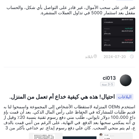
إجراءات الأمان:
سياسة الخصوصية
تضمن
لدى TMX حماية بيانات
غير قادر على سحب الأموال، غير قادر على التواصل بأي شكل، والحساب
العملاء من خلال إجراءات أمان قوية تشمل التشفير المتقدم وتخزين
مقفل بعد استثمار 5000 في تداول العملات المشفرة.
البيانات الآمن والتدقيق الأمني الدوري وضوابط الوصول الصارمة. تحمي
هذه البروتوكولات المعلومات الحساسة، مما يضمن السرية والنزاهة مع
الامتثال للمعايير التنظيمية وأفضل الممارسات في أمان البيانات.
في النهاية، فإن الاختيار في التداول مع TMX هو قرار شخصي. من المهم
تقييم المخاطر والفوائد بدقة قبل التوصل إلى استنتاج.
2024-07-20
تايلاند
أدوات السوق
يقدم TMX مجموعة شاملة من المشتقات عبر فئات الأصول المختلفة،
لتلبية احتياجات المستثمرين والتجار المتنوعة.
ci013
مشتقات أسعار الفائدة
3-5 سنة
في
، يوفرون عقود الآجل مثل عقود الآجل لمدة
شهر واحد لمؤشر CORRA، وعقود الآجل لمدة ثلاثة أشهر لقبول
احتيال! هذه هي كيفية خداع أم تعمل من المنزل.
البلاغات
المصرفيين الكنديين، وعقود الآجل لسندات حكومة كندا لفترات زمنية
استخدم OEMs المنزلية لاستقطاب الأشخاص إلى المجموعة واسمحوا لنا بت
مختلفة. بالإضافة إلى ذلك، توفر الخيارات على هذه العقود مرونة إضافية.
قديم طلبات للمشاركة في الحفاظ على رأس المال الذكي. بعد أن قمت بإي
مشتقات الأسهم
في
، يقدم TMX خيارات على الأسهم، بما في ذلك
داع 100،000 دولار تايواني، طُلب مني دفع رسوم تقنية بنسبة 20٪ وقيل ل
ي أنه يمكنني سحبها بعد الدفع. في النهاية، على الرغم من أنني قمت بالدف
خيارات الأسهم الأسبوعية وخيارات صناديق التداول المتبادل (ETF)،
ع، لم يتم منحي السحب. كان علي دفع رسوم إيداع. تم خداعي بأكثر من 3
بالإضافة إلى عقود الآجل على الأسهم.
50،000 دولار تايواني! يتم تحديث موقع البلاتفورم مرة واحدة في الأسبوع.
لا أعرف كم عدد الأشخاص الذين تم خداعهم! http://hre.marketrwq.co