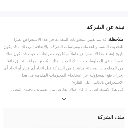
نبذة عن الشركة
ملاحظة
: قد يتم تغيير المعلومات المقدمة في هذا الاستعراض نظرًا
للتحديث المستمر لخدمات وسياسات الشركة. بالإضافة إلى ذلك ، قد يكون
تاريخ إنشاء هذا الاستعراض عاملاً مهمًا يجب مراعاته ، حيث قد تكون هناك
تغييرات في المعلومات منذ ذلك الحين. لذلك ، يُنصح القراء بالتحقق دائمًا
من المعلومات المحدثة مباشرة من الشركة قبل اتخاذ أي قرار أو اتخاذ أي
إجراء. يقع المسؤولية عن استخدام المعلومات المقدمة في هذا
الاستعراض بالكامل على القارئ.
في هذا الاستعراض ، إذا كان هناك تعارض بين الصورة ومحتوى النص ،
يجب أن يسود محتوى النص. ومع ذلك ، نوصيك بفتح الموقع الرسمي
للحصول على استشارة إضافية.
ما هو TMX؟
ملف الشركة
The Montréal Exchange، المعروف أيضًا باسم TMX، تأسست في