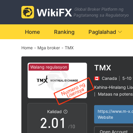
Global Broker Platform ng
Pagtatanong sa Regulatoryo
Home
Ranking
Paglalahad
Home
-
Mga broker
-
TMX
TMX
Walang regulasyon
Canada
|
5-10 
0
Kahina-Hinalang Li
Mataas na potensy
|
1
0
Kalidad
2
.
0
1
Website
/10
Open Account