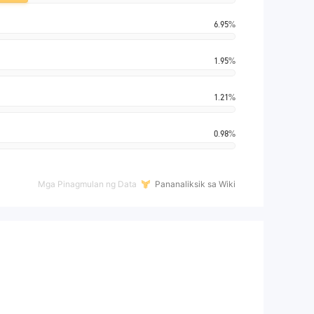
6.95%
1.95%
1.21%
0.98%
Mga Pinagmulan ng Data
Pananaliksik sa Wiki