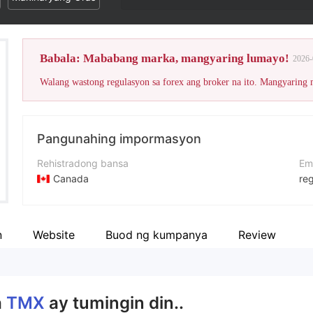
Babala: Mababang marka, mangyaring lumayo!
2026-
Walang wastong regulasyon sa forex ang broker na ito. Mangyaring
Pangunahing impormasyon
Rehistradong bansa
Em
Canada
re
Panahon ng pagpapatakbo
Nu
5-10 taon
51
n
Website
Buod ng kumpanya
Review
Kumpanya
We
The Montréal Exchange
ht
a
TMX
ay tumingin din..