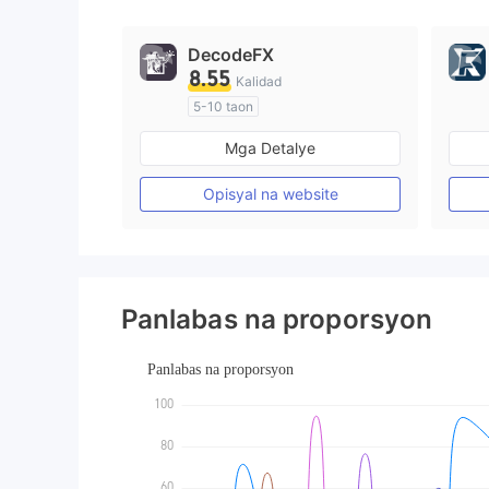
9
DecodeFX
8.55
Kalidad
5-10 taon
Kinokontrol sa Australia
Mga Detalye
Paggawa ng Market (MM)
Pangunahing label na MT4
Opisyal na website
Panlabas na proporsyon