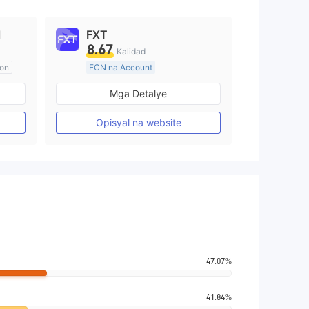
l
FXT
8.67
Kalidad
aon
ECN na Account
20 Taon Pataas
Mga Detalye
Kinokontrol sa Australia
Paggawa ng Market (MM)
Opisyal na website
Pangunahing label na MT4
47.07%
41.84%