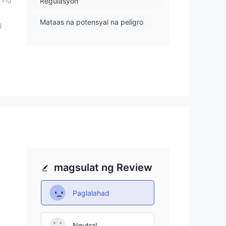
Regulasyon
Mataas na potensyal na peligro
g
ang
g
 ng
magsulat ng Review
Paglalahad
at
Neutral