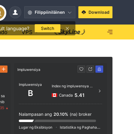
Filippiiniläinen
Download
ult language?
Switch
ado
VPS
Impluwensiya
Kontak
Impluwensiya
514 
Index ng impluwensya NO.1
B
http
5.41
Canada
 sa
nib
1800 -
.35
e-Mont
Nalampasan ang
20.10%
(na) broker
bec H3
Lugar ng Eksibisyon
Istatistika ng Paghahanap
Pag-advertis