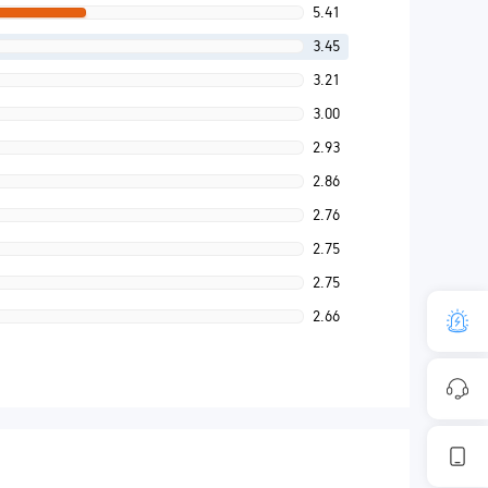
5.41
3.45
3.21
3.00
2.93
2.86
2.76
2.75
2.75
2.66