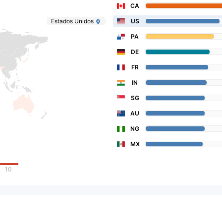
CA
Estados Unidos
US
PA
DE
FR
IN
SG
AU
NG
MX
10