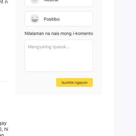
nt n
ay
ng
Positibo
Nilalaman na nais mong i-komento
Mangyaring Ipasok...
a
Isumite ngayon
wa
gay
, hi
an.