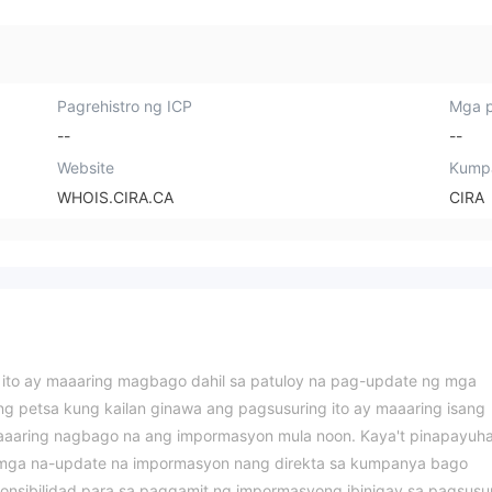
Pagrehistro ng ICP
Mga p
--
--
Website
Kump
WHOIS.CIRA.CA
CIRA
a ito ay maaaring magbago dahil sa patuloy na pag-update ng mga
ng petsa kung kailan ginawa ang pagsusuring ito ay maaaring isang
 maaaring nagbago na ang impormasyon mula noon. Kaya't pinapayuh
mga na-update na impormasyon nang direkta sa kumpanya bago
nsibilidad para sa paggamit ng impormasyong ibinigay sa pagsusu