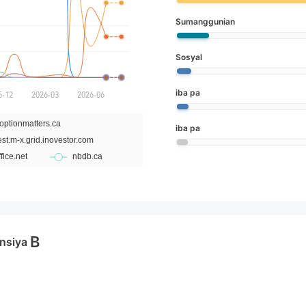
Sumanggunian
Sosyal
iba pa
iba pa
B
nsiya