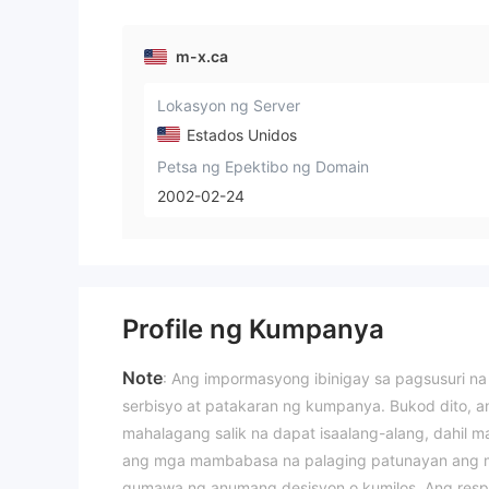
m-x.ca
Lokasyon ng Server
Estados Unidos
Petsa ng Epektibo ng Domain
2002-02-24
Profile ng Kumpanya
Note
: Ang impormasyong ibinigay sa pagsusuri n
serbisyo at patakaran ng kumpanya. Bukod dito, a
mahalagang salik na dapat isaalang-alang, dahil
ang mga mambabasa na palaging patunayan ang 
gumawa ng anumang desisyon o kumilos. Ang respo