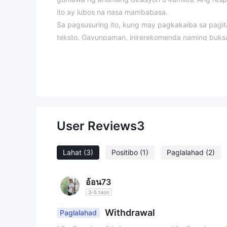
ito ay lubos na nasa mambabasa.
Sa pagsusuring ito, kung may pagkakaiba sa pagit
teksto. Gayunpaman, inirerekomenda naming buksa
Ano ang TMX？
The Montréal Exchange, kilala rin bilang TMX, ay ori
may global na presensya, kasama ang mga tangga
derivatives trading, kabilang ang Interest Rate, Eq
TMX ng clearing at Market Data & Analytics serv
User Reviews
3
hindi reguladong ka
kasaysayan, ang kanilang
tungkol sa kanilang pagtitiwala.
Sa sumusunod na artikulo, tatalakayin natin ang m
Lahat
(3)
Positibo
(1)
Paglalahad
(2)
madaling at maayos na impormasyon. Kung interes
อ้อน73
Mga Kalamangan at Disadvantages
Kalaman
3-5 taon
Global Presence
: Bukod sa kanilang punong t
pangunahing sentro ng pinansyal tulad ng Hong K
Withdrawal
Paglalahad
oportunidad.