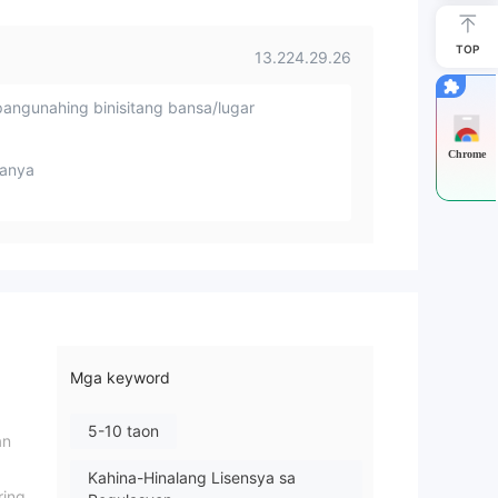
TOP
13.224.29.26
angunahing binisitang bansa/lugar
Chrome
anya
Mga keyword
5-10 taon
an
Kahina-Hinalang Lisensya sa
ring