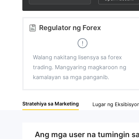
3
1
2
4
2
3
Regulator ng Forex
5
3
4
6
4
5
Walang nakitang lisensya sa forex
trading. Mangyaring magkaroon ng
7
5
6
kamalayan sa mga panganib.
8
6
7
Stratehiya sa Marketing
Lugar ng Eksibisyo
9
7
8
8
9
Ang mga user na tumingin s