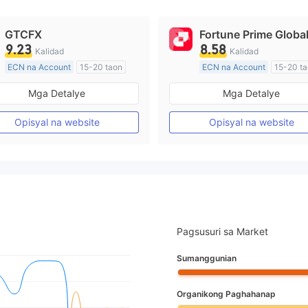
GTCFX
Fortune Prime Globa
9.23
8.58
Kalidad
Kalidad
ECN na Account
15-20 taon
ECN na Account
15-20 t
Kinokontrol sa United Kingdom
Kinokontrol sa Australia
Mga Detalye
Mga Detalye
Paggawa ng Market (MM)
Paggawa ng Market (MM)
Pangunahing label na MT4
Pangunahing label na MT4
Opisyal na website
Opisyal na website
Pagsusuri sa Market
Sumanggunian
Organikong Paghahanap