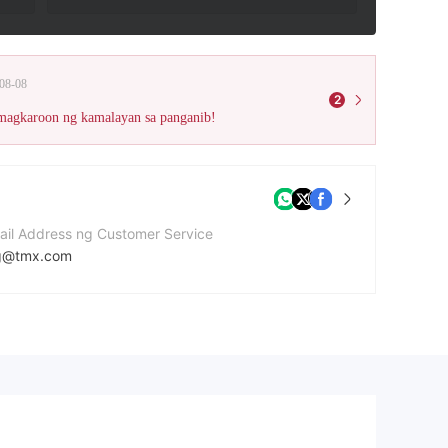
08-08
2
 magkaroon ng kamalayan sa panganib!
ail Address ng Customer Service
g@tmx.com
mero ng contact
4 871-2424
bsite ng kumpanya
tps://www.m-x.ca/accueil_en.php