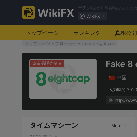
世界のFX会社情報をかんたん
WikiFX
トップページ
ランキング
真相公開
トップページ
-
ブローカー
-
Fake 8 eightcap
Fake 8 
偽造品販売業者
中国
入力時間 2020-
http://www
タイムマシーン
More