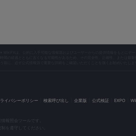
※ WikiFXは、公的に入手可能な情報源およびユーザーからの提供情報をもとに
時間の経過とともに古くなる可能性があるため、その完全性、正確性、または最新
う前に、必ず公式情報源で重要な詳細をご確認いただくことを強くお勧めいたしま
|
|
|
|
|
ライバシーポリシー
検索呼び出し
企業版
公式検証
EXPO
W
企業情報照会ツールです。
や規制を遵守してください。