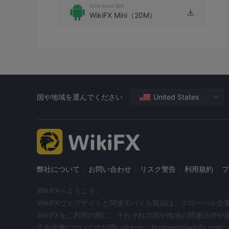
Download Apk
WikiFX Mini（20M）
国や地域を選んでください
United States
|
|
|
|
弊社について
お問い合わせ
リスク警告
利用規約
プ
WikiFXへようこそ。
WikiFXウェブサイトと関連モバイル製品は、グローバル
WikiFXをご利用の際に、それぞれの国や地域の関連法律
広告提携についてのお問い合わせ：business@wikifx.com