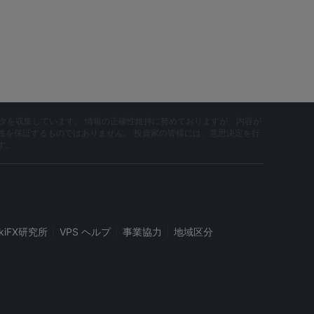
データを収集しています。 情報の正確性維持に努めておりますが、内容が
性を保証するものではありません。 投資家の皆様には、意思決定を行
す。
|
|
|
ikiFX研究所
VPS ヘルプ
事業協力
地域区分