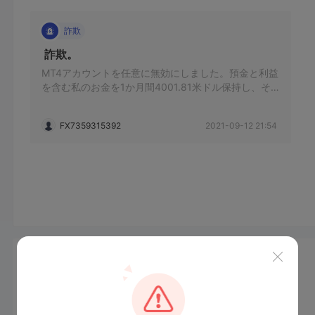
詐欺
 詐欺。 
MT4アカウントを任意に無効にしました。預金と利益
を含む私のお金を1か月間4001.81米ドル保持し、そ
れでも今まで私に支払わない。証拠なしで別のMT4ア
カウント401309とヘッジを取引するように私を落ち
FX7359315392
2021-09-12 21:54
着かせ（これが私の友人のMT4アカウントであり、彼
がまだ預金や取引を行っていない場合でも）、私の取
引と利益をすべて削除します。故意に延期されたた
め、預金を引き出すのが困難で、ばかげた要件になり
ました。
ニュース