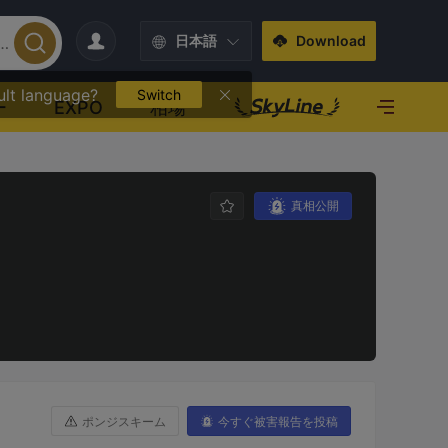
日本語
Download
ult language?
Switch
ー
EXPO
相場
真相公開
ポンジスキーム
今すぐ被害報告を投稿