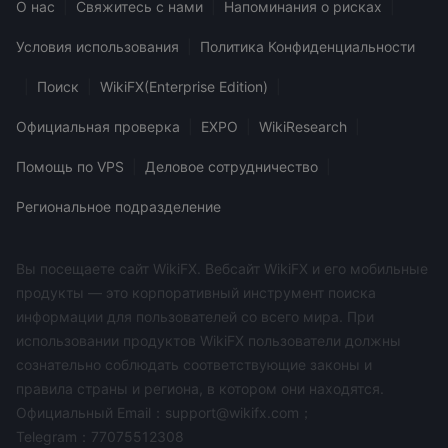
О нас
|
Свяжитесь с нами
|
Напоминания о рисках
|
Условия использования
|
Политика Конфиденциальности
|
Поиск
|
WikiFX(Enterprise Edition)
|
Официальная проверка
|
EXPO
|
WikiResearch
|
Помощь по VPS
|
Деловое сотрудничество
|
Региональное подразделение
Вы посещаете сайт WikiFX. Вебсайт WikiFX и его мобильные
продукты — это корпоративный инструмент поиска
информации для пользователей со всего мира. При
использовании продуктов WikiFX пользователи должны
сознательно соблюдать соответствующие законы и
правила страны и региона, в котором они находятся.
Официальный Email：support@wikifx.com；
Telegram：77075512308