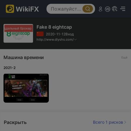
Fake 8 eightcap
Поддельный брокер
Поддельный брокер
2020-11-12Вход
http://www.dlyshs.com/
Машина времени
Ещё
2021-2
Раскрыть
Всего 1 рисков