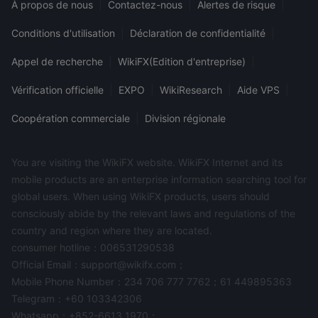
À propos de nous
|
Contactez-nous
|
Alertes de risque
|
Conditions d'utilisation
|
Déclaration de confidentialité
|
Appel de recherche
|
WikiFX(Edition d'entreprise)
|
Vérification officielle
|
EXPO
|
WikiResearch
|
Aide VPS
|
Coopération commerciale
|
Division régionale
You are visiting the WikiFX website. WikiFX Internet and its
mobile products are an enterprise information searching tool for
global users. When using WikiFX products, users should
consciously abide by the relevant laws and regulations of the
country and region where they are located.
consumer hotline：006531290538
Official Email：support@wikifx.com；
Mobile Phone Number：234 706 777 7762；61 449895363
Telegram：+60 103342306
Whatsapp：+852-6613 1970；