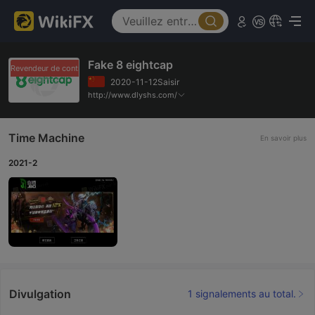
Fake 8 eightcap
Revendeur de contrefaçons
Revendeur de contrefaçons
2020-11-12Saisir
http://www.dlyshs.com/
Time Machine
En savoir plus
2021-2
Divulgation
1 signalements au total.