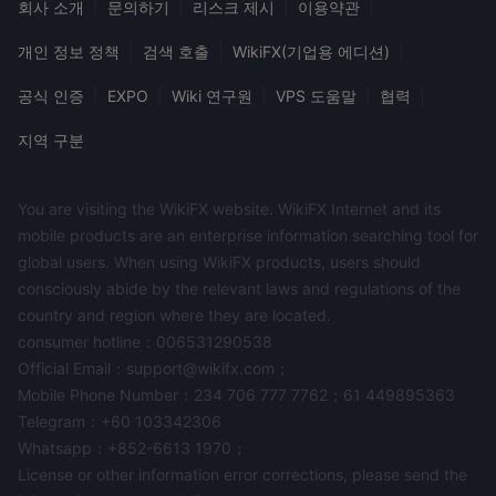
회사 소개
|
문의하기
|
리스크 제시
|
이용약관
|
개인 정보 정책
|
검색 호출
|
WikiFX(기업용 에디션)
|
공식 인증
|
EXPO
|
Wiki 연구원
|
VPS 도움말
|
협력
|
지역 구분
You are visiting the WikiFX website. WikiFX Internet and its
mobile products are an enterprise information searching tool for
global users. When using WikiFX products, users should
consciously abide by the relevant laws and regulations of the
country and region where they are located.
consumer hotline：006531290538
Official Email：support@wikifx.com；
Mobile Phone Number：234 706 777 7762；61 449895363
Telegram：+60 103342306
Whatsapp：+852-6613 1970；
License or other information error corrections, please send the