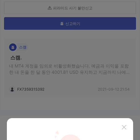
피라미드 사기 불만신고
신고하기
스캠
 스캠. 
내 MT4 계정을 임의로 비활성화했습니다. 예금과 이익을 포함
한 내 돈을 한 달 동안 4001.81 USD 유지하고 지금까지 나에게
여전히 지불하지 않습니다. 증거 없이 다른 MT4 계정
401309(이것이 내 친구 MT4 계정이고 그가 아직 입금이나 거
FX7359315392
2021-09-12 21:54
래를 하지 않은 경우에도)와 HEDGING을 거래하도록 저를 비난
하고 모든 거래와 이익을 제거하십시오. 고의로 지연되어 어렵
게 만들며 보증금을 인출하라는 말도 안 되는 요구를 했습니다.
정보