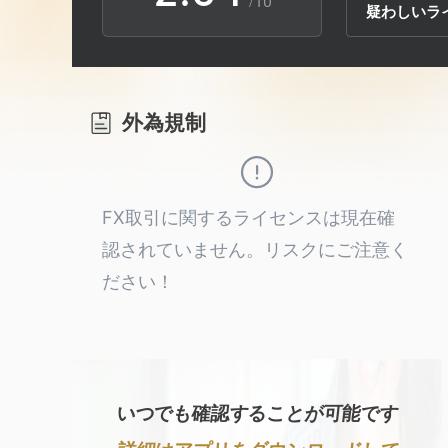
/10
疑わしいラ
3
1
5
4
2
6
外為規制
5
3
7
6
4
8
FX取引に関するライセンスは現在確
認されていません。リスクにご注意く
7
5
9
ださい！
8
6
9
7
いつでも確認することが可能です