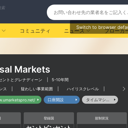
検索
Switch to browser defa
コミュニティ
ニュース
ブローカ
sal Markets
セントとグレナディーン
|
5-10年間
ンス
|
疑わしい事業範囲
|
ハイリスクレベル
|
口座開設
タイムマシーン
w.umarketspro.net/
日
登録国
規制状況