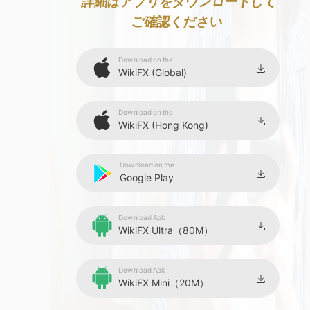
8
詳細はアプリをダウンロードして
ご確認ください
9
Download on the
WikiFX (Global)
Download on the
WikiFX (Hong Kong)
Download on the
Google Play
Download Apk
WikiFX Ultra（80M）
Download Apk
WikiFX Mini（20M）