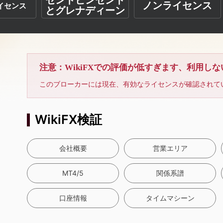
セントビンセント
ノンライセンス
イセンス
とグレナディーン
注意：WikiFXでの評価が低すぎます、利用し
このブローカーには現在、有効なライセンスが確認されて
WikiFX検証
会社概要
営業エリア
MT4/5
関係系譜
口座情報
タイムマシーン