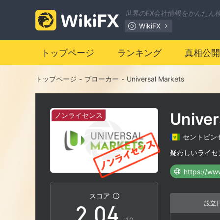
世界のFX会社情報をかんたん
WikiFX
トップページ
ランキング
真相公開
トップページ
-
ブローカー
-
Universal Markets
0
Univer
ノンライセンス
1
セントビン
0
2
疑わしいライセ
https://ww
1
3
スコア
設立
2
.
0
4