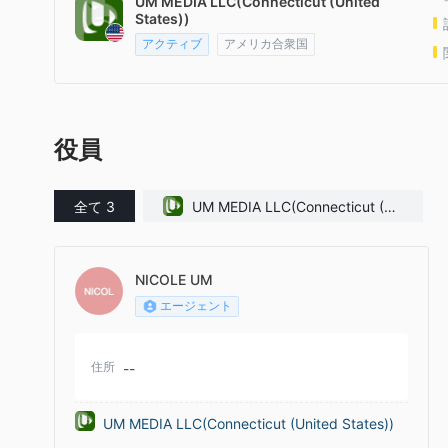
UM MEDIA LLC(Connecticut (United
States))
アクティブ
アメリカ合衆国
役員
全て 3
UM MEDIA LLC(Connecticut (Un
ited States))
NICOLE UM
エージェント
住所
--
UM MEDIA LLC(Connecticut (United States))