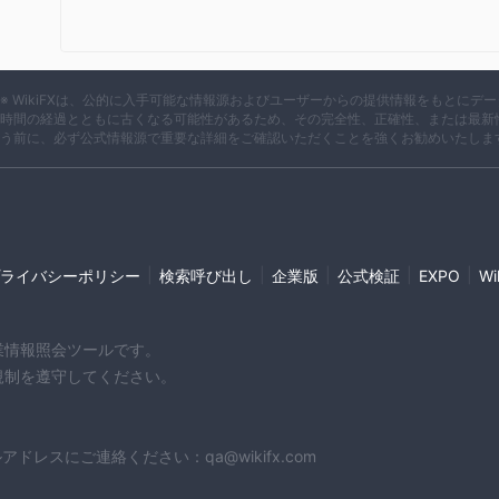
※ WikiFXは、公的に入手可能な情報源およびユーザーからの提供情報をもとに
時間の経過とともに古くなる可能性があるため、その完全性、正確性、または最新
う前に、必ず公式情報源で重要な詳細をご確認いただくことを強くお勧めいたしま
|
|
|
|
|
ライバシーポリシー
検索呼び出し
企業版
公式検証
EXPO
W
企業情報照会ツールです。
や規制を遵守してください。
スにご連絡ください：qa@wikifx.com