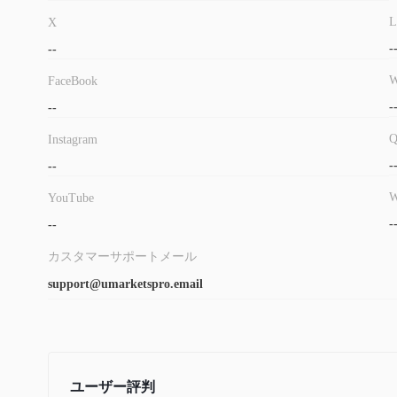
L
X
-
--
W
FaceBook
-
--
Instagram
-
--
W
YouTube
-
--
カスタマーサポートメール
support@umarketspro.email
ユーザー評判