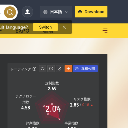
日本語
Download
ult language?
Switch
ー
EXPO
相場
真相公開
レーティング
連絡先情報
規制指数
+41 315
2.69
https://
テクノロジー
リスク指数
指数
2.85
/
0.18
2.04
4.58
評判指数
事業指数