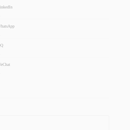
inkedIn
-
hatsApp
-
QQ
-
eChat
-