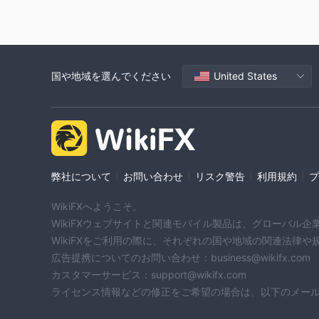
国や地域を選んでください
United States
|
|
|
|
弊社について
お問い合わせ
リスク警告
利用規約
プ
WikiFXへようこそ。
WikiFXウェブサイトと関連モバイル製品は、グローバル
WikiFXをご利用の際に、それぞれの国や地域の関連法律
広告提携についてのお問い合わせ：business@wikifx.com
カスタマーサービス：support@wikifx.com
ライセンス情報などの修正をご希望の場合は、以下のメールアドレ