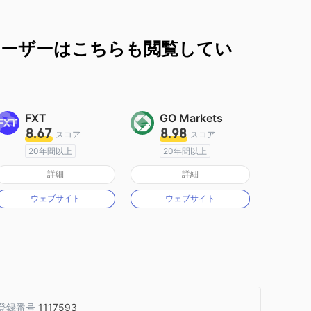
ユーザーはこちらも閲覧してい
FXT
GO Markets
8.67
8.98
スコア
スコア
20年間以上
20年間以上
オーストラリア規制
オーストラリア規制
詳細
詳細
マーケットメイキングライセンス（MM）
マーケットメイキングライセンス（MM）
ウェブサイト
ウェブサイト
MT4フルライセンス
cTrader
登録番号
1117593