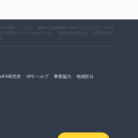
データを収集しています。 情報の正確性維持に努めておりますが、内容が
性を保証するものではありません。 投資家の皆様には、意思決定を行
す。
|
|
|
ikiFX研究所
VPS ヘルプ
事業協力
地域区分