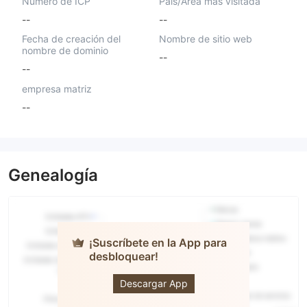
Número de ICP
País/Área más visitada
--
--
Fecha de creación del
Nombre de sitio web
nombre de dominio
--
--
empresa matriz
--
Genealogía
¡Suscríbete en la App para
desbloquear!
Universal
Markets
Descargar App