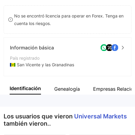
9
7
No se encontró licencia para operar en Forex. Tenga en
8
cuenta los riesgos.
9
Información básica
País registrado
San Vicente y las Granadinas
Período de Funcionamiento
De 5 a 10 años
Identificación
Genealogía
Empresas Relacio
Empresa
UM Media LLC
Los usuarios que vieron
Universal Markets
también vieron..