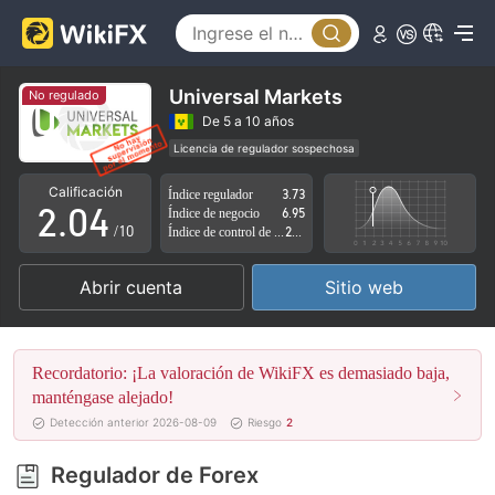
0
1
Universal Markets
No regulado
0
2
De 5 a 10 años
Licencia de regulador sospechosa
1
3
Zona de negocio sospechoso
Riesgo potencial alto
Calificación
Índice regulador
3.73
2
.
0
4
Índice de negocio
6.95
/10
Índice de control de riesgo
2.85
3
1
5
Abrir cuenta
Sitio web
4
2
6
5
3
7
Recordatorio: ¡La valoración de WikiFX es demasiado baja,
6
4
8
manténgase alejado!
Detección anterior 2026-08-09
Riesgo
2
7
5
9
Regulador de Forex
8
6