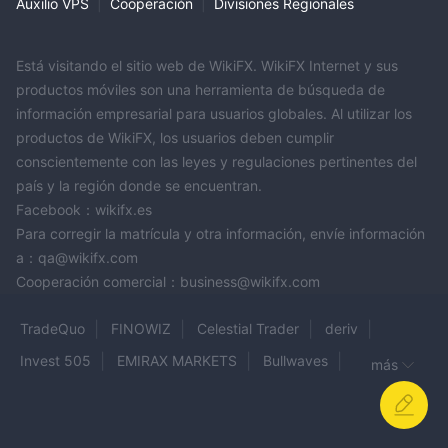
Auxilio VPS
|
Cooperación
|
Divisiones Regionales
Está visitando el sitio web de WikiFX. WikiFX Internet y sus
productos móviles son una herramienta de búsqueda de
información empresarial para usuarios globales. Al utilizar los
productos de WikiFX, los usuarios deben cumplir
conscientemente con las leyes y regulaciones pertinentes del
país y la región donde se encuentran.
Facebook：wikifx.es
Para corregir la matrícula y otra información, envíe información
a：qa@wikifx.com
Cooperación comercial：business@wikifx.com
TradeQuo
FINOWIZ
Celestial Trader
deriv
Invest 505
EMIRAX MARKETS
Bullwaves
más
NOZAX
Fortuna Markets
Virtual Markets
Binarium
Brighton Wealth
WeTrade