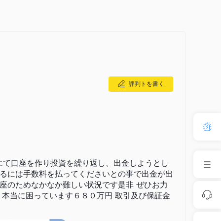
などの主要な外国為替ペアを含む幅広い通貨ペアへのアクセスを提供して
取引を行い、グローバルな通貨の変動を利用することがで
D）などの貴金属のスポット取引を容易に行うことができま
評判トを書く
の貴金属の市場動向を利用することができます。
sOIL）の取引を提供しています。トレーダーは原油市場の変
取ることができます。
ER30）、S&P 500指数（US500）などの主要な基準を取り
合的なパフォーマンスと市場全体のトレンドに触れること
IMにて口座を作り投資を繰り返し、出金しようとし
るには手数料を払ってくださいとの事で出金が出
座のためなかなか難しい状況です是非 ぜひお力
 本当に困っています６８０万円 取引及び保証金
とで仮想通貨市場で注目されています。トレーダーは
e（XRP/USD）などの人気のある仮想通貨で機会を探索し、ダイナミッ