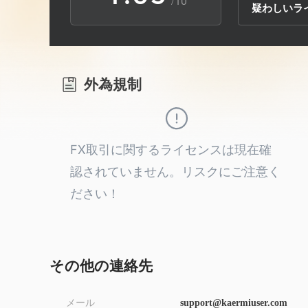
/10
疑わしいラ
2
7
6
3
8
7
外為規制
4
9
8
5
9
FX取引に関するライセンスは現在確
認されていません。リスクにご注意く
6
ださい！
7
8
その他の連絡先
メール
support@kaermiuser.com