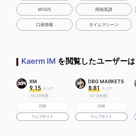
MT4/5
関係系譜
口座情報
タイムマシーン
Kaerm IM
を閲覧したユーザーは
XM
DBG MARKETS
9.15
8.81
スコア
スコア
15-20年間
10-15年間
オーストラリア規制
オーストラリア規制
詳細
詳細
マーケットメイキングライセンス（MM）
マーケットメイキングライセンス（MM）
ウェブサイト
ウェブサイト
MT4フルライセンス
MT4フルライセンス