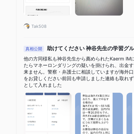
Kaerm IMでアカウントを開設するには、以下の手順に従って
Kaerm IMのウェブサイトを訪問します。ホームページで「
ウェブサイトの登録ページにサインアップし、メンバー名、名
Tak508
細を入力します。
自動メールから個人アカウントのログイン情報を受け取ります
ログインします
助けてください 神谷先生の学習グ
真相公開
口座に入金します
プラットフォームをダウンロードして取引を開始します
他の方同様私も神谷先生から薦められたKaerm 
たらマネーロンダリングの疑いを掛けられ、出金す
レバレッジ
来ません。警察・弁護士に相談していますが海外口
Kaerm IMは、トレーダーに対して柔軟なレバレッジを提供し
をお貸しください前回も申請しました連絡も取れず
として入れました
スプレッドと手数料
Kaerm IMは、競争力のあるダイナミックなスプレッドを提
あります。
入金および出金方法
Kaerm IMは、ユーザーの取引をサポートするために、使