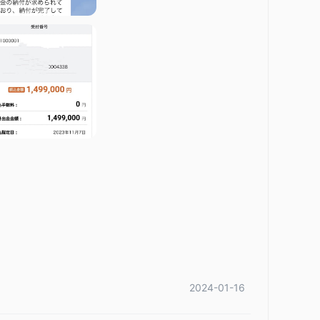
が含まれます。銀行送金は、口座への資金提供のための伝
Tradingweb
取引プラットフォームの1つとして知られる
取引
は、50以上のテクニカルインジケーターや日中分析ツール
、さまざまなチャネルを通じてカスタマーサポートを提供してい
ールでカスタマーサポートチームに連絡することができま
96 WADSWORTH BLVD NUM 127-3255,
。
ドマン・サックス
と提携し、ユーザーに受賞歴のある自
2024-01-16