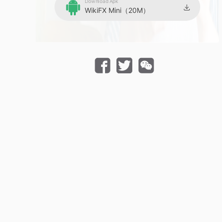
Download Apk
WikiFX Mini（20M）