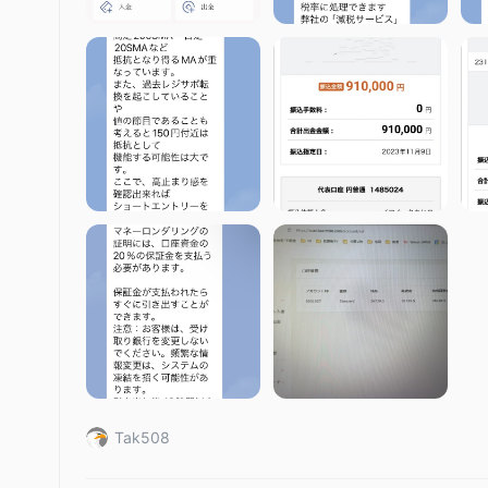
には、銀行送金やクレジットカードなどの伝統的なオプション
統的で安全な手段であり、通常2〜5営業日かかります。
取引プラットフォーム
Kaerm IMは、世界中で最も広く使用されているオンライン
プラットフォームを提供しています。このプラットフォームに
を含む強力なチャート分析ツールが備わっています。
カスタマーサポート
Kaerm IMは、お問い合わせや懸念事項に対応するために
support@kaermiuser.com
ます。ユーザーは、
宛てにメ
す。
従来のコミュニケーション手段を好む方には、会社の所在地が
LAKEWOOD, CO 80226, U.S.A
として提供されています
取引ツール
ゴール
Kaerm IMは、世界的に認知されている分析機関である
Tak508
動投資分析およびリサーチツールを提供しています。