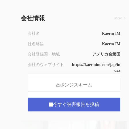
9
会社情報
More
会社名
Kaerm IM
社名略語
Kaerm IM
会社登録国・地域
アメリカ合衆国
会社のウェブサイト
https://kaermim.com/jap/in
dex
ポンジスキーム
今すぐ被害報告を投稿