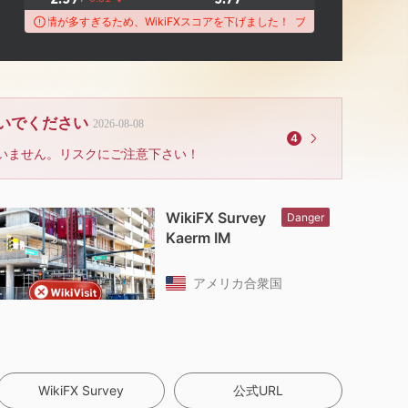
の苦情が多すぎるため、WikiFXスコアを下げました！
ブローカーは未解決の苦情が
ないでください
2026-08-08
4
いません。リスクにご注意下さい！
WikiFX Survey
Danger
Kaerm IM
アメリカ合衆国
WikiFX Survey
公式URL