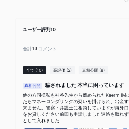
を提供しています。取り扱う商品は以下の通りです：
外国為替（Forex）
1.
：
Kaerm IMは、EUR/USD、USD/CAD、GBP/USD
います。トレーダーはダイナミックで流動的な外国為替市場で
きます。
ユーザー評判
10
貴金属
2.
：
このプラットフォームでは、金（XAUUSD）や銀（XAGUS
合計
10
コメント
す。これにより、投資家は貴重な商品の市場に参加し、これら
原油
3.
：
Kaerm IMは、エネルギー商品トレーダー向けに米国原油（U
全て
(10)
高評価
(2)
真相公開
(8)
動性を乗り越え、市場の見通しと戦略に基づいてポジションを
インデックス
4.
:
騙されました 本当に困っています
真相公開
Kaerm IMでは、香港ハンセン指数（HK50）、ドイツ指数（G
扱っています。これにより、トレーダーは特定の株式市場の総
他の方同様私も神谷先生から薦められたKaerm 
ができます。
たらマネーロンダリングの疑いを掛けられ、出金す
来ません。警察・弁護士に相談していますが海外口
仮想通貨
5.
:
をお貸しください前回も申請しました連絡も取れず
Kaerm IMは、多様な主要なデジタル通貨ペアを提供するこ
として入れました
Bitcoin（BTC/USD）、Ether（ETH/USD）、Rippl