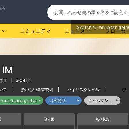
検索
Switch to browser defa
コミュニティ
ニュース
ブローカ
 IM
衆国
|
2-5年間
ンス
|
疑わしい事業範囲
|
ハイリスクレベル
|
口座開設
タイムマシーン
ermim.com/jap/index
国
登録国
規制状況