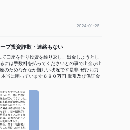
ください。
登録」ボタンを探し、クリックします。
前、メールアドレス、携帯電話番号、パスワードなどの詳
2024-01-28
ループ投資詐欺・連絡もない
IMにて口座を作り投資を繰り返し、出金しようとし
るには手数料を払ってくださいとの事で出金が出
座のためなかなか難しい状況です是非 ぜひお力
1:100から1:500
ており、
 本当に困っています６８０万円 取引及び保証金
までの範囲で設定できます。
1ポイント
供しており、浮動スプレッドは
まで低くなることが
いやすく柔軟な入金および出金方法を提供しています。入金方法