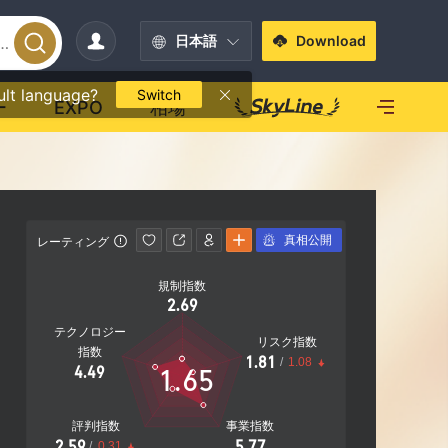
日本語
Download
ult language?
Switch
ー
EXPO
相場
真相公開
レーティング
連絡先情報
規制指数
https://
2.69
テクノロジー
リスク指数
指数
1.81
/
1.08
1.65
4.49
評判指数
事業指数
2.59
5.77
/
0.31