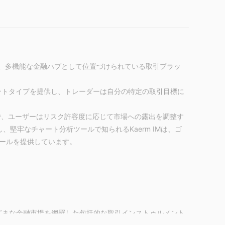
にあり、多機能な金融ハブとして位置づけられている取引プラッ
カウントタイプを提供し、トレーダーは自分の特定の取引目標に
ことで、ユーザーはリスク許容度に応じて市場への露出を調整す
し、堅牢なチャート分析ツールで知られるKaerm IMは、ゴ
ールを提供しています。
。
さまざまな金融市場を網羅した包括的な取引インストゥルメント