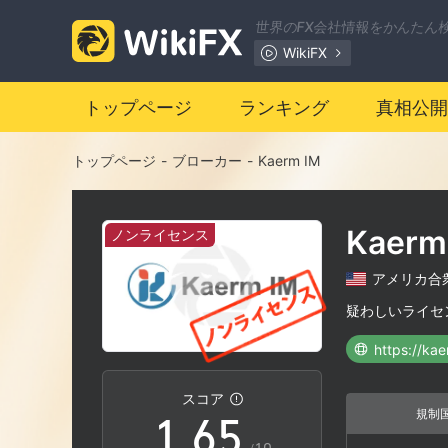
世界のFX会社情報をかんたん
WikiFX
0
トップページ
ランキング
真相公開
1
0
トップページ
-
ブローカー
-
Kaerm IM
2
1
Kaerm
ノンライセンス
3
2
アメリカ合
4
3
疑わしいライセ
https://ka
0
5
4
スコア
規制
1
.
6
5