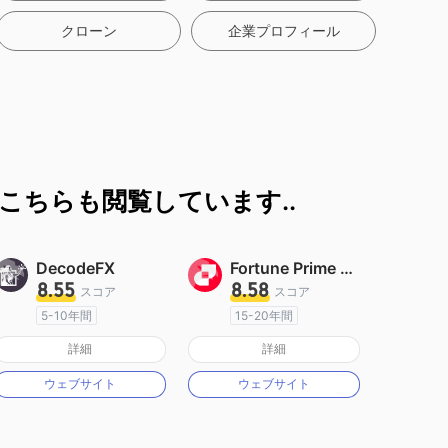
クローン
企業プロフィール
こちらも閲覧しています..
DecodeFX
Fortune Prime Global
8.55
8.58
スコア
スコア
5-10年間
15-20年間
オーストラリア規制
オーストラリア規制
詳細
詳細
マーケットメイキングライセンス（MM）
マーケットメイキングライセンス（MM）
ウェブサイト
ウェブサイト
MT4フルライセンス
MT4フルライセンス