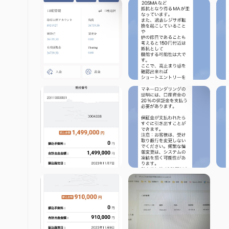
クで急速に変化する仮想通貨の世界を航海することができます
アカウントの種類
Kaerm IMは、さまざまなトレーディングの好みに対応す
トの種類を提供しています。
包括的なアカウント
1.
:
包括的なアカウントは、トレーダーが連続して差金決済契約（
ントタイプは、実際の市場動向を正確にシミュレートする独自
も取引の機会を利用することができます。
ファイナンスアカウント
2.
:
ファイナンスアカウントは、幅広い取引インストゥルメントを
トでは、標準およびマイクロトランザクションで外国為替、商
ンの追加により、資本効率を向上させることができます。
金融STPアカウント
3.
:
金融STP（ストレートスループロセッシング）アカウントは
ように設計されています。このアカウントタイプでは、大口取
大きな取引量または小さな取引量で市場を航海することができ
アカウントの開設方法