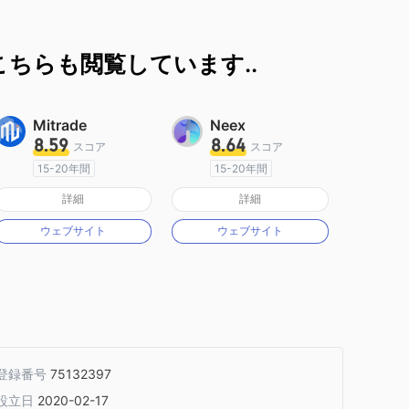
ちらも閲覧しています..
Mitrade
Neex
8.59
8.64
スコア
スコア
15-20年間
15-20年間
オーストラリア規制
オーストラリア規制
詳細
詳細
マーケットメイキングライセンス（MM）
マーケットメイキングライセンス（MM）
ウェブサイト
ウェブサイト
自社開発
MT4フルライセンス
登録番号
75132397
設立日
2020-02-17