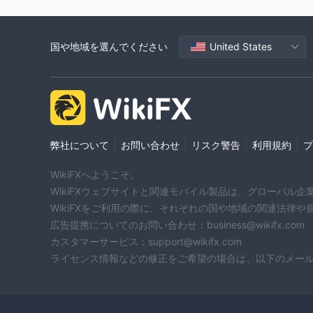
国や地域を選んでください
United States
|
|
|
|
弊社について
お問い合わせ
リスク警告
利用規約
プ
WikiFXへようこそ。
WikiFXウェブサイトと関連モバイル製品は、グローバル
WikiFXをご利用の際に、それぞれの国や地域の関連法律
広告提携についてのお問い合わせ：business@wikifx.com
カスタマーサービス：support@wikifx.com
ライセンス情報などの修正をご希望の場合は、以下のメールアドレ