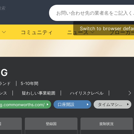
検索
Switch to browser defa
コミュニティ
ニュース
ブローカ
NG
ランド
|
5-10年間
ンス
|
疑わしい事業範囲
|
ハイリスクレベル
|
口座開設
タイムマシーン
ing.commonworths.com/
国
登録国
規制状況