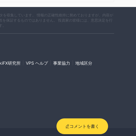
データを収集しています。 情報の正確性維持に努めておりますが、内容が
性を保証するものではありません。 投資家の皆様には、意思決定を行
す。
|
|
|
ikiFX研究所
VPS ヘルプ
事業協力
地域区分
コメントを書く