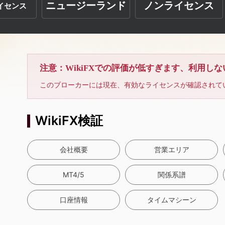
ニュージーランド
ノンライセンス
イセンス
注意：WikiFXでの評価が低すぎます、利用し
このブローカーには現在、有効なライセンスが確認されて
WikiFX検証
会社概要
営業エリア
MT4/5
関係系譜
口座情報
タイムマシーン