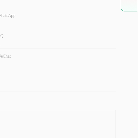
-
hatsApp
-
QQ
-
eChat
-