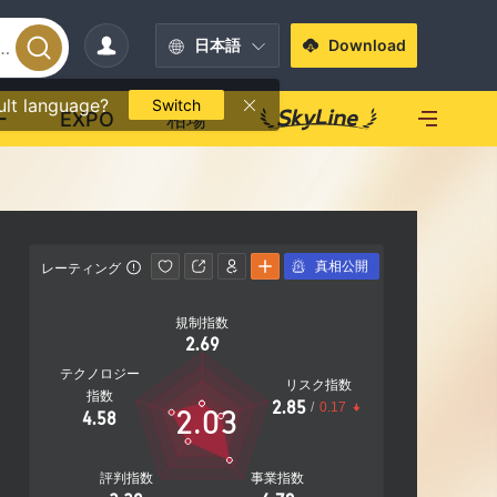
日本語
Download
ult language?
Switch
ー
EXPO
相場
真相公開
レーティング
連絡先情報
規制指数
400-168
2.69
http://f
テクノロジー
リスク指数
指数
2.85
/
0.17
2.03
4.58
評判指数
事業指数