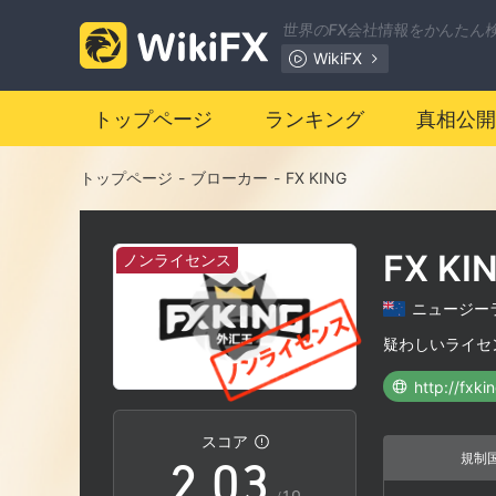
世界のFX会社情報をかんたん
WikiFX
トップページ
ランキング
真相公開
トップページ
-
ブローカー
-
FX KING
FX KI
ノンライセンス
0
ニュージー
0
1
疑わしいライセ
http://fxk
1
2
スコア
規制
2
.
0
3