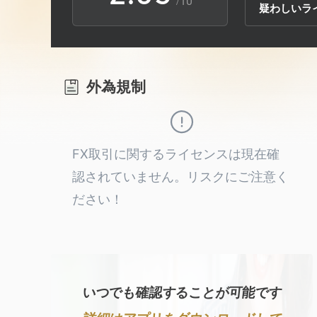
/10
疑わしいラ
3
1
4
4
2
5
外為規制
5
3
6
6
4
7
FX取引に関するライセンスは現在確
認されていません。リスクにご注意く
7
5
8
ださい！
8
6
9
9
7
いつでも確認することが可能です