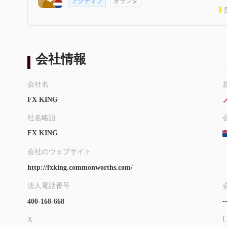
アクティブ
オランダ
会社情報
会社名
FX KING
社名略語
FX KING
会社のウェブサイト
http://fxking.commonworths.com/
法人電話番号
-
400-168-668
L
X