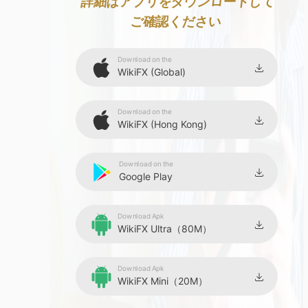
8
詳細はアプリをダウンロードして
ご確認ください
9
Download on the
WikiFX (Global)
Download on the
WikiFX (Hong Kong)
Download on the
Google Play
Download Apk
WikiFX Ultra（80M）
Download Apk
WikiFX Mini（20M）