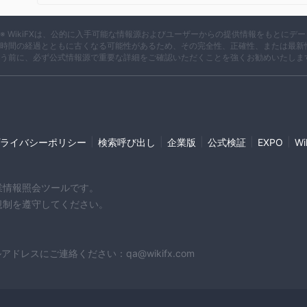
※ WikiFXは、公的に入手可能な情報源およびユーザーからの提供情報をもとに
時間の経過とともに古くなる可能性があるため、その完全性、正確性、または最新
う前に、必ず公式情報源で重要な詳細をご確認いただくことを強くお勧めいたしま
|
|
|
|
|
ライバシーポリシー
検索呼び出し
企業版
公式検証
EXPO
W
企業情報照会ツールです。
や規制を遵守してください。
スにご連絡ください：qa@wikifx.com