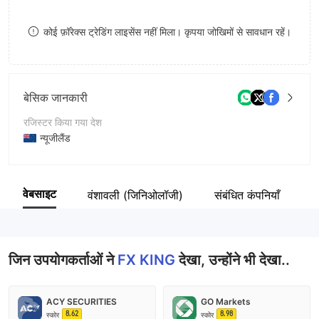
9
7
कोई फ़ॉरेक्स ट्रेडिंग लाइसेंस नहीं मिला। कृपया जोखिमों से सावधान रहें।
8
9
बेसिक जानकारी
रजिस्टर किया गया देश
न्यूजीलैंड
संचालन अवधि
5-10 साल
वेबसाइट
वंशावली (जिनिओलॉजी)
संबंधित कंपनियाँ
सम
कंपनी का नाम
FX KING
जिन उपयोगकर्ताओं ने
FX KING
देखा, उन्होंने भी देखा..
ACY SECURITIES
GO Markets
8.62
8.98
स्कोर
स्कोर