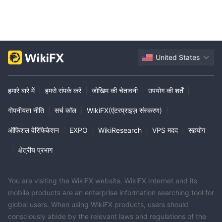
United States
हमारे बारे में
|
हमसे संपर्क करें
|
जोखिम की चेतावनी
|
उपयोग की शर्तें
|
गोपनीयता नीति
|
सर्च कॉल
|
WikiFX(एंटरप्राइज़ संस्करण)
|
ऑफिशल वेरिफिकेशन
|
EXPO
|
WikiResearch
|
VPS मदद
|
सहयोग
|
क्षेत्रीय प्रभाग
You are visiting the WikiFX website. WikiFX Internet and its
mobile products are an enterprise information searching tool for
global users. When using WikiFX products, users should
consciously abide by the relevant laws and regulations of the