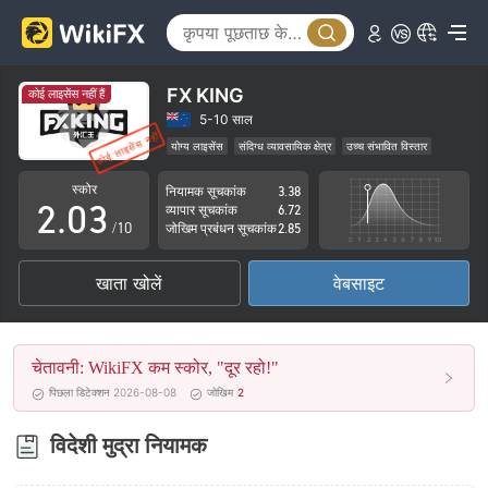
0
FX KING
कोई लाइसेंस नहीं हैं
0
1
5-10 साल
योग्य लाइसेंस
संदिग्ध व्यावसायिक क्षेत्र
उच्च संभावित विस्तार
1
2
स्कोर
नियामक सूचकांक
3.38
2
.
0
3
व्यापार सूचकांक
6.72
/10
जोखिम प्रबंधन सूचकांक
2.85
3
1
4
खाता खोलें
वेबसाइट
4
2
5
5
3
6
चेतावनी: WikiFX कम स्कोर, "दूर रहो!"
6
4
7
पिछला डिटेक्शन 2026-08-08
जोखिम
2
7
5
8
विदेशी मुद्रा नियामक
8
6
9