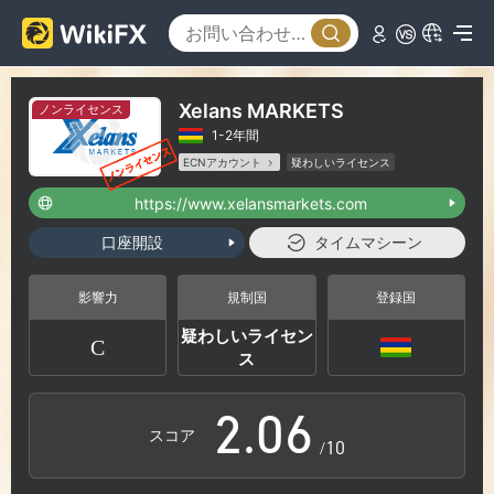
0
1
Xelans MARKETS
ノンライセンス
1-2年間
2
ECNアカウント
疑わしいライセンス
MT5フルライセンス
グローバル展開
https://www.xelansmarkets.com
ハイリスクレベル
3
口座開設
タイムマシーン
0
4
影響力
規制国
登録国
疑わしいライセン
C
1
5
ス
2
.
0
6
スコア
/10