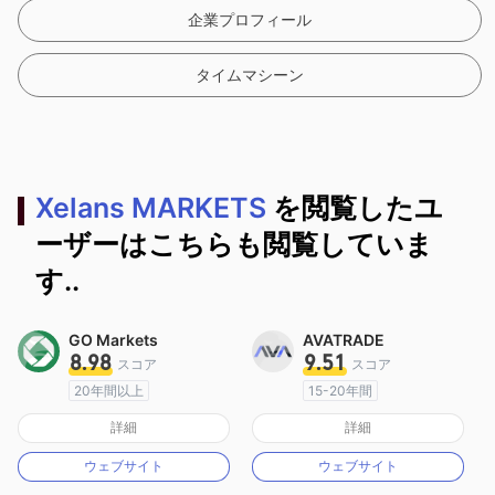
企業プロフィール
タイムマシーン
Xelans MARKETS
を閲覧したユ
ーザーはこちらも閲覧していま
す..
GO Markets
AVATRADE
8.98
9.51
スコア
スコア
20年間以上
15-20年間
オーストラリア規制
オーストラリア規制
詳細
詳細
マーケットメイキングライセンス（MM）
マーケットメイキングライセンス（MM）
ウェブサイト
ウェブサイト
cTrader
MT4フルライセンス