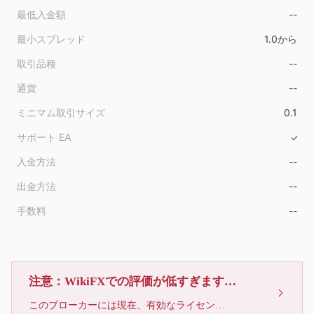
9
最低入金額
--
最小スプレッド
1.0から
取引品種
--
通貨
--
ミニマム取引サイズ
0.1
サポート EA
入金方法
--
出金方法
--
手数料
--
注意：WikiFXでの評価が低すぎます、利用しないでください
このブローカーには現在、有効なライセンスが確認されていません。リスクにご注意下さい！