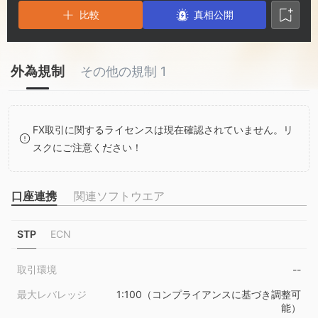
3
1
7
比較
真相公開
4
2
8
外為規制
その他の規制 1
5
3
9
6
4
FX取引に関するライセンスは現在確認されていません。リ
スクにご注意ください！
7
5
8
6
口座連携
関連ソフトウエア
STP
ECN
9
7
取引環境
--
8
最大レバレッジ
1:100（コンプライアンスに基づき調整可
能）