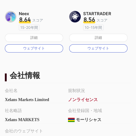
Neex
STARTRADER
8.64
8.56
スコア
スコア
15-20年間
10-15年間
オーストラリア規制
オーストラリア規制
詳細
詳細
マーケットメイキングライセンス（MM）
マーケットメイキングライセンス（MM）
ウェブサイト
ウェブサイト
MT4フルライセンス
MT4フルライセンス
会社情報
会社名
規制状況
Xelans Markets Limited
ノンライセンス
社名略語
会社登録国・地域
Xelans MARKETS
モーリシャス
会社のウェブサイト