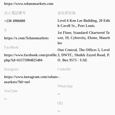
https://www.xelansmarkets.com
法人電話番号
会社所在地
Level 6 Ken Lee Building, 20 Edit
+230 4906000
h Cavell St., Port Louis.
X
1st Floor, Standard Chartered To
wer, 19, Cybercity, Ebene, Maurit
https://x.com/Xelansmarkets
ius
FaceBook
One Central, The Offices 3, Level
https://www.facebook.com/profile.
3, DWTC, Sheikh Zayed Road, P.
php?id=61575904825404
O. Box 9573 - UAE
Instagram
LinkedIn
https://www.instagram.com/xelans
--
markets/?hl=en#
WhatsApp
YouTube
--
--
QQ
--