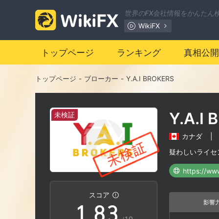
1
世界のFX会社情報をかんたん
WikiFX
2
トップページ
ランキング
真相公開
3
トップページ
-
ブローカー
-
Y.A.I BROKERS
4
Y.A.I
未検証
5
0
カナダ
|
6
1
疑わしいライセ
https://ww
0
7
2
スコア
影響
1
.
8
3