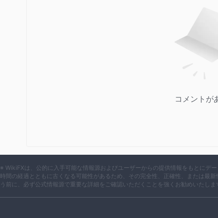
無料であり、多くの業界の競合他社と比較して、ブローカーの
取引プラットフォーム
入金と出金
YAIBrokersは通常、取引高が低い場合や特定の戦術に対
低入金額は通常5米ドルで、他のほとんどの方法は500米ドル/
コメントが
※ WikiFXは、公的に入手可能な情報源およびユーザーからの提供情報をもとに
時間の経過とともに古くなる可能性があるため、その完全性、正確性、または最新
う前に、必ず公式情報源で重要な詳細をご確認いただくことを強くお勧めいたしま