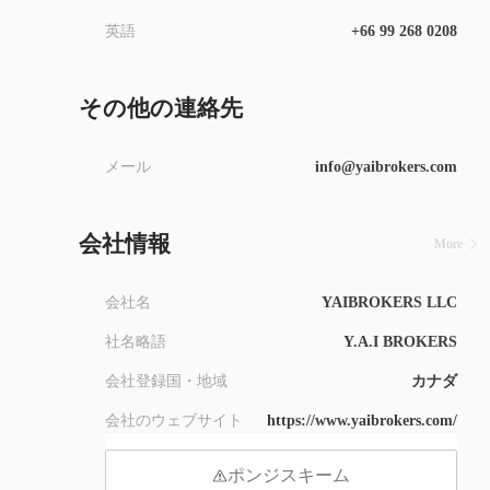
9
英語
+66 99 268 0208
その他の連絡先
メール
info@yaibrokers.com
会社情報
More
会社名
YAIBROKERS LLC
社名略語
Y.A.I BROKERS
会社登録国・地域
カナダ
会社のウェブサイト
https://www.yaibrokers.com/
ポンジスキーム