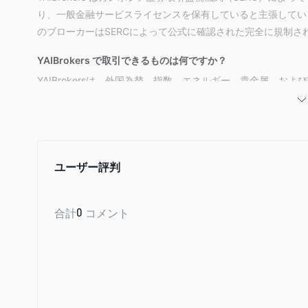
り、一般金融サービスライセンスを保有していると主張してい
のブローカーはSERCによって公式に確認された完全に規制さ
YAIBrokers で取引できるものは何ですか？
YAIBrokersは、外国為替、指数、エネルギー、貴金属、お
アクセスできます。
口座の種類
YAIBrokersには、ユニークな取引条件、スプレッド、ス
一部の口座タイプにはスワップフリー（イスラム）口座の代替
ユーザー評判
レバレッジ
1:2000
YAIBrokersは最大
合計
0
コメント
のレバレッジを提供し、トレーダー
ルできるようにします。高いレバレッジは将来の利益を増やす
YAIBrokers手数料
YAIBrokersは、主要な通貨ペアのスプレッドが0.2ピップ
な取引コストを提供しています。RAW口座には片道あたり3.