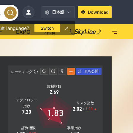
日本語
Download
ult language?
Switch
ー
EXPO
相場
真相公開
レーティング
MT4/5
規制指数
MT4/5
フルライセ
2.69
ハイリスクレベル
|
ンス
テクノロジー
リスク指数
指数
2.02
/
1.20
1.83
7.20
影響力
C
評判指数
事業指数