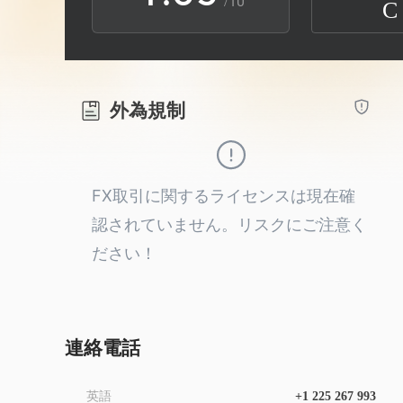
/10
C
2
9
4
3
5
外為規制
4
6
5
7
FX取引に関するライセンスは現在確
認されていません。リスクにご注意く
6
8
ださい！
7
9
8
連絡電話
英語
+1 225 267 993