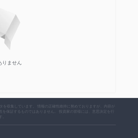
総合的なコスト構造を引き下げています。
してたまに手数料を課すことはありません。電子ウォレットの最
ユーロ/ポンドが必要です。
ありません
データを収集しています。 情報の正確性維持に努めておりますが、内容が
性を保証するものではありません。 投資家の皆様には、意思決定を行
す。