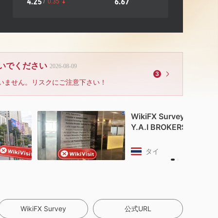
4.25
6.67
/
0.35
ないでください
2026-08-09
3
いません。リスクにご注意下さい！
WikiFX Survey
Danger
Y.A.I BROKERS
タイ
WikiFX Survey
公式URL