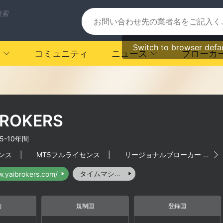
検索
Switch to browser defa
コミュニティ
ニュース
ブローカ
 BROKERS
5-10年間
ンス
|
MT5フルライセンス
|
リージョナルブローカー
|
タイムマシーン
w.yaibrokers.com/
力
規制国
登録国