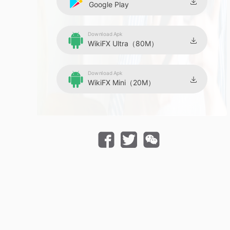
Google Play
Download Apk
WikiFX Ultra（80M）
Download Apk
WikiFX Mini（20M）