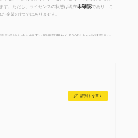
未確認
ます。ただし、ライセンスの状態は現在
であり、こ
れた企業の1つではありません。
よび暗号通貨を含む幅広い資産部門から500以上の金融商品に
ワップルールを持つ4種類のライブ取引口座があります。さらに、
デモ
案が提供されており、練習用の
口座もあります。
が比較的少額の資本でより大きなポジションをコントロー
評判トを書く
可能性がありますが、大きな損失の可能性も高めます。
から始まり、金のスプレッドが0.11ドルから始まる非常に合理的
75ドルの手数料がかかりますが、スタンダード口座は手数料