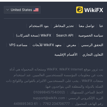
United States
عنا
|
تواصل معنا
|
تحذير المخاطر
|
بنود الاستخدام
|
سياسة الخصوصية
|
Search API
|
WikiFX (نسخة الشركات)
|
التحقق الرسمي
|
معرض
|
معهد WikiFX للأبحاث
|
مساعدة VPS
|
التعاون التجاري
|
الأقسام الإقليمية
نت تزور موقع WikiFX. WikiFX Internet ومنتجاته المحمولة هي أداة
بحث عن معلومات المؤسسة للمستخدمين العالميين. عند استخدام
منتجات WikiFX ، يجب على المستخدمين الالتزام بالقوانين واللوائح ذات
الصلة بالدولة والمنطقة التي يتواجدون فيها.
الخط الساخن للمستهلك ： (002)01099845754
البريد الإلكتروني الرسمي：support@wikifx.com
رقم الهاتف المحمول ： 234706777 7762 ； 61 449895363