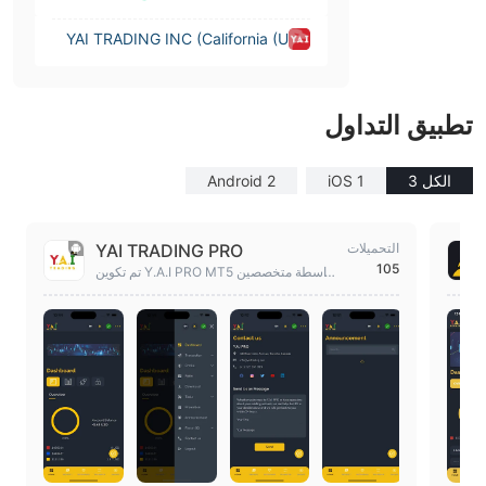
YAI TRADING INC (California (U
nited States))
تطبيق التداول
الكل 3
iOS 1
Android 2
التحميلات
YAI TRADING PRO
105
تم تكوين Y.A.I PRO MT5 بواسطة متخصصين
في التمويل، ويقدم تغذية بزمن انتقال منخفض