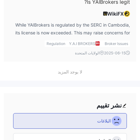
Is YAIBrokers legit?
WikiFX
رد
While YAIBrokers is regulated by the SERC in Cambodia,
its license is now exceeded. This may raise concerns for
traders seeking up-to-date regulatory oversight. It is
Regulation
Y.A.I BROKERS
Broker Issues
essential to verify the broker’s current standing and review
2025-06-15
الولايات المتحدة
other aspects of its operations.
لا يوجد المزيد
نشر تقييم
البلاغات