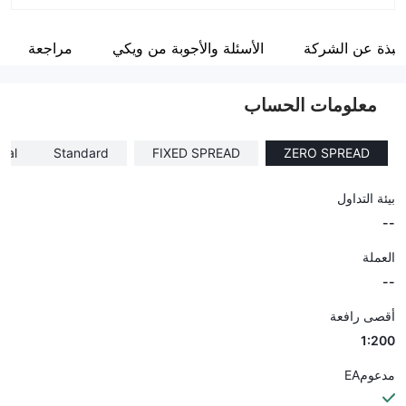
اختصار الشركة
Y.A.I BROKERS
نبذة عن الشركة
الأسئلة والأجوبة من ويكي
مراجعة
موظفو الشركة
--
معلومات الحساب
nal
Standard
FIXED SPREAD
ZERO SPREAD
بيئة التداول
--
العملة
--
أقصى رافعة
1:200
مدعومEA