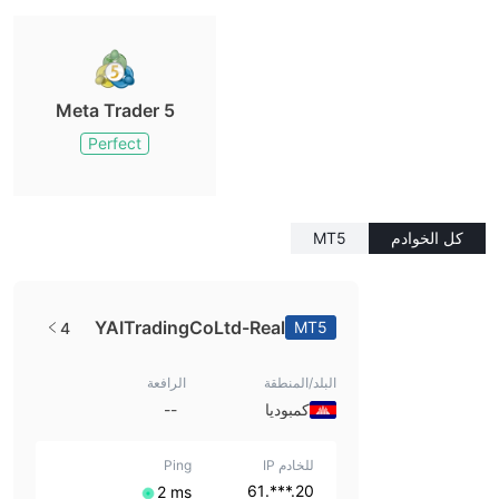
Meta Trader 5
Perfect
كل الخوادم
MT5
YAITradingCoLtd-Real
MT5
4
البلد/المنطقة
الرافعة
كمبوديا
--
للخادم IP
Ping
20.***.61
⁦2 ms⁩