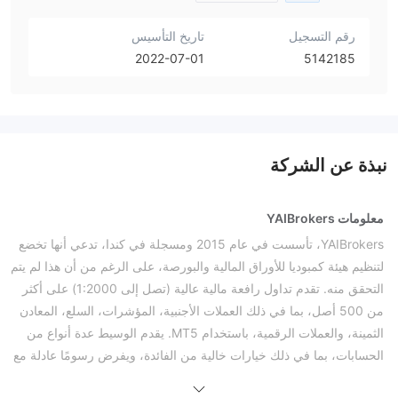
رقم التسجيل
تاريخ التأسيس
2022-07-01
5142185
نبذة عن الشركة
معلومات YAIBrokers
YAIBrokers، تأسست في عام 2015 ومسجلة في كندا، تدعي أنها تخضع
لتنظيم هيئة كمبوديا للأوراق المالية والبورصة، على الرغم من أن هذا لم يتم
التحقق منه. تقدم تداول رافعة مالية عالية (تصل إلى 1:2000) على أكثر
من 500 أصل، بما في ذلك العملات الأجنبية، المؤشرات، السلع، المعادن
الثمينة، والعملات الرقمية، باستخدام MT5. يقدم الوسيط عدة أنواع من
الحسابات، بما في ذلك خيارات خالية من الفائدة، ويفرض رسومًا عادلة مع
انتشارات دنيا. ومع ذلك، لا يقدم خدمات لسكان مناطق معينة.