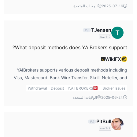
broker is no longer operating under the license in its
2025-07-16
الولايات المتحدة
original form.
TJensen
1-2 سنة
What deposit methods does YAIBrokers support?
WikiFX
رد
YAIBrokers supports various deposit methods including
Visa, Mastercard, Bank Wire Transfer, Skrill, Neteller, and
Internal Transfer.
Withdrawal
Deposit
Y.A.I BROKERS
Broker Issues
2025-06-24
الولايات المتحدة
PitBull
1-2 سنة