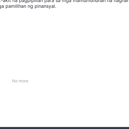
kit-akit na pagpipilian para sa mga mamumuhunan na nagha
a pamilihan ng pinansyal.
No more