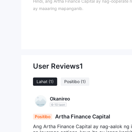
Hindi, ang Artha Finance Capital ay nag-ooperate
ay maaaring mapanganib.
Ano ang Maaari Kong Ikalakal sa Artha Fina
Artha Finance Capital nagbibigay ng iba't ibang u
mga trader, mula sa mga nagsisimula hanggang sa
Bukod dito, ang Artha Finance Capital ay nagtata
Plataporma ng Pagtitingi
User Reviews
1
Lahat
(1)
Positibo
(1)
Okanireo
6-10 taon
Artha Finance Capital
Positibo
Ang Artha Finance Capital ay nag-aalok ng 