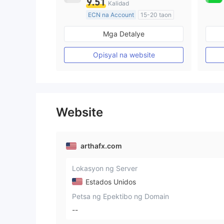
9.51
Kalidad
ECN na Account
15-20 taon
Kinokontrol sa Australia
Mga Detalye
Paggawa ng Market (MM)
Pangunahing label na MT4
Opisyal na website
Website
arthafx.com
Lokasyon ng Server
Estados Unidos
Petsa ng Epektibo ng Domain
--