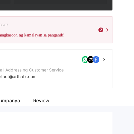
08-07
2
 magkaroon ng kamalayan sa panganib!
ail Address ng Customer Service
ntact@arthafx.com
mero ng contact
304906000
kumpanya
Review
bsite ng kumpanya
ps://arthafx.com/