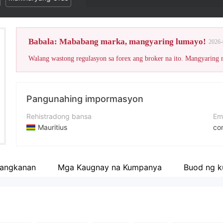
Babala: Mababang marka, mangyaring lumayo!
2026-
Walang wastong regulasyon sa forex ang broker na ito. Mangyaring
Pangunahing impormasyon
Rehistradong bansa
Em
Mauritius
co
Panahon ng pagpapatakbo
Nu
2-5 taon
+2
aangkanan
Mga Kaugnay na Kumpanya
Buod ng 
Kumpanya
We
Artha Finance Capital Limited
htt