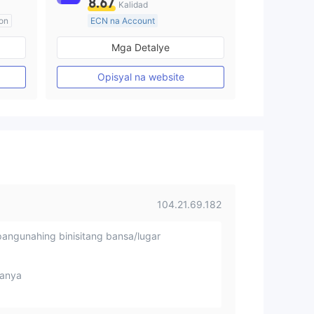
8.67
Kalidad
on
ECN na Account
20 Taon Pataas
Mga Detalye
Kinokontrol sa Australia
Paggawa ng Market (MM)
Opisyal na website
Pangunahing label na MT4
104.21.69.182
angunahing binisitang bansa/lugar
anya