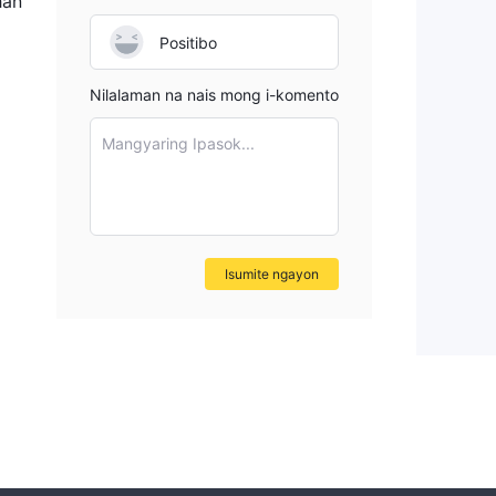
han
Positibo
Nilalaman na nais mong i-komento
Mangyaring Ipasok...
Isumite ngayon