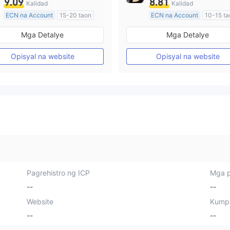
9.09
8.81
Kalidad
Kalidad
ECN na Account
15-20 taon
ECN na Account
10-15 ta
Kinokontrol sa Australia
Kinokontrol sa Australia
Mga Detalye
Mga Detalye
Paggawa ng Market (MM)
Paggawa ng Market (MM)
Pangunahing label na MT4
Pangunahing label na MT4
Opisyal na website
Opisyal na website
Pagrehistro ng ICP
Mga p
--
--
Website
Kump
--
--