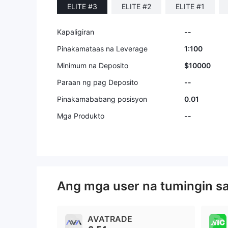
ELITE #3
ELITE #2
ELITE #1
Kapaligiran
--
Pinakamataas na Leverage
1:100
Minimum na Deposito
$10000
Paraan ng pag Deposito
--
Pinakamababang posisyon
0.01
Mga Produkto
--
Ang mga user na tumingin s
AVATRADE