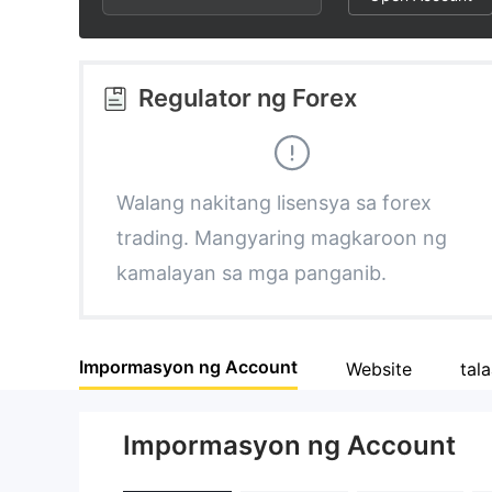
2
3
Regulator ng Forex
4
5
Walang nakitang lisensya sa forex
trading. Mangyaring magkaroon ng
6
kamalayan sa mga panganib.
7
Impormasyon ng Account
Website
tal
8
Impormasyon ng Account
9