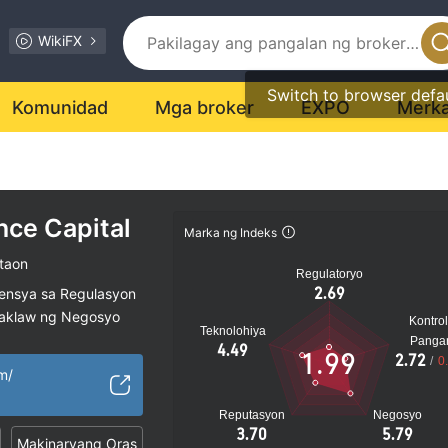
WikiFX
Switch to browser defa
Komunidad
Mga broker
EXPO
Merk
nce Capital
Marka ng Indeks
taon
Regulatoryo
2.69
sensya sa Regulasyon
saklaw ng Negosyo
Kontrol
Teknolohiya
al na peligro
Panga
4.49
1.99
2.72
/
0
m/
Reputasyon
Negosyo
3.70
5.79
Makinaryang Oras