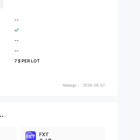
--
--
--
7 $ PER LOT
Nabago：
2026-08-07
..
FXT