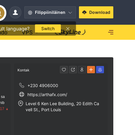
Filippiiniläinen
Download
ult language?
Switch
ado
VPS
Kontak
+230 4906000
https://arthafx.com/
 sa
nib
Level 6 Ken Lee Building, 20 Edith Ca
.17
vell St., Port Louis