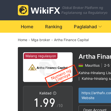
2
2
Global Broker Platform ng
3
3
Pagtatanong sa Regulatoryo
4
4
Home
Ranking
Paglalahad
Home
-
Mga broker
-
Artha Finance Capital
5
5
6
6
Artha Fina
Walang regulasyon
Mauritius
|
2-5 
7
7
Kahina-Hinalang Li
Kahina-hinalang 
|
0
8
8
Mataas na potensy
|
https://arthafx.co
Kalidad
1
.
9
9
Website
/10
Open Account