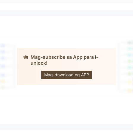
Mag-subscribe sa App para i-
unlock!
Artha Finance
Capital
Mag-download ng APP