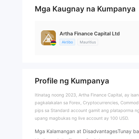
Mga Kaugnay na Kumpanya
Artha Finance Capital Ltd
Aktibo
Mauritius
Profile ng Kumpanya
Itinatag noong 2023, Artha Finance Capital, ay isa
pagkalakalan sa Forex, Cryptocurrencies, Commodi
pips sa Standard account gamit ang plataporma n
upang magbukas ng live account ay 100 USD.
Mga Kalamangan at Disadvantages
Tunay ba