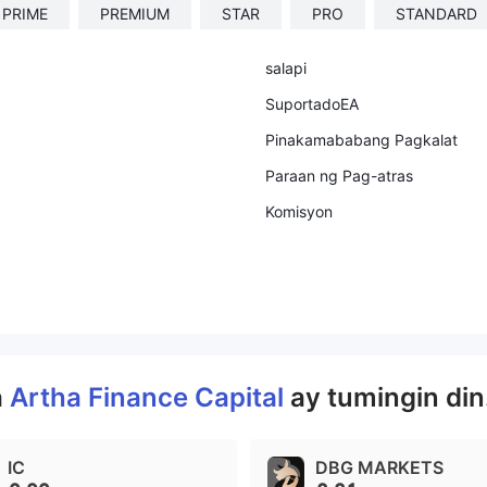
PRIME
PREMIUM
STAR
PRO
STANDARD
salapi
SuportadoEA
Pinakamababang Pagkalat
Paraan ng Pag-atras
Komisyon
a
Artha Finance Capital
ay tumingin din
IC
DBG MARKETS