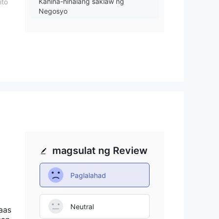
Kahina-hinalang saklaw ng
ito
Negosyo
Mataas na potensyal na peligro
magsulat ng Review
Paglalahad
Neutral
aas