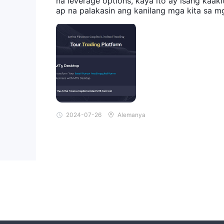
na leverage options, kaya ito ay isang kaa
ap na palakasin ang kanilang mga kita sa mg
2024-07-26
Alemanya