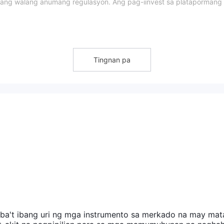
 nang walang anumang regulasyon. Ang pag-iinvest sa platapormang 
nce Capital?
Uri ng Account/Leverage/Fees
ri ng mga account na naayon sa mga pangangailangan ng iba't ibang
Tingnan pa
 mga beteranong investor.
Elite
accounts
mpok ng isang eksklusibong serye ng mga
.
iba't ibang uri ng mga instrumento sa merkado na may mat